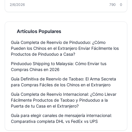
efectivos para que tu mercancía llegue a casa sin sorpresas: desde
2/6/2026
790
0
el uso de correos y courier internacional hasta la opción más
inteligente: los agentes de consolidación como Welisen, que ofrecen
almacenaje gratuito, empaque profesional y tarifas reducidas.
Descubre cómo ahorrar hasta un 60% en tus envíos y evitar los
dolores de cabeza más comunes.
Artículos Populares
Guía Completa de Reenvío de Pinduoduo: ¿Cómo
Pueden los Chinos en el Extranjero Enviar Fácilmente los
Productos de Pinduoduo a Casa?
Pinduoduo Shipping to Malaysia: Cómo Enviar tus
Compras Chinas en 2026
Guía Definitiva de Reenvío de Taobao: El Arma Secreta
para Compras Fáciles de los Chinos en el Extranjero
Guía Completa de Reenvío Internacional: ¿Cómo Llevar
Fácilmente Productos de Taobao y Pinduoduo a la
Puerta de tu Casa en el Extranjero?
Guía para elegir canales de mensajería internacional:
Comparativa completa DHL vs FedEx vs UPS