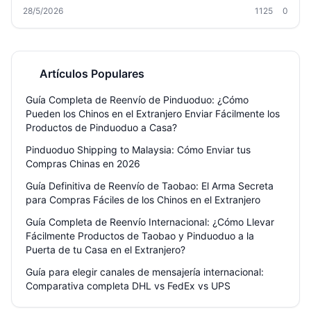
el envío exprés internacional, qué opciones de mensajería tienes,
28/5/2026
1125
0
cómo ahorrar dinero con almacenes de consolidación y qué
documentos necesitas. Desde envíos pequeños con DHL o FedEx
hasta cargas marítimas, descubre los secretos de la logística
transfronteriza y evita los errores más comunes que encarecen tu
envío. Ya seas un comprador ocasional de Taobao o un vendedor de
ecommerce, aquí encuentras consejos reales para que tus paquetes
Artículos Populares
lleguen rápido y sin problemas.
Guía Completa de Reenvío de Pinduoduo: ¿Cómo
Pueden los Chinos en el Extranjero Enviar Fácilmente los
Productos de Pinduoduo a Casa?
Pinduoduo Shipping to Malaysia: Cómo Enviar tus
Compras Chinas en 2026
Guía Definitiva de Reenvío de Taobao: El Arma Secreta
para Compras Fáciles de los Chinos en el Extranjero
Guía Completa de Reenvío Internacional: ¿Cómo Llevar
Fácilmente Productos de Taobao y Pinduoduo a la
Puerta de tu Casa en el Extranjero?
Guía para elegir canales de mensajería internacional:
Comparativa completa DHL vs FedEx vs UPS