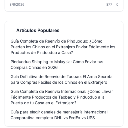
a sortear aduanas, ahorra con la consolidación y conoce cómo
3/6/2026
877
0
Welisen te simplifica la vida con almacenamiento gratuito,
reempaque sin costo y canales para productos sensibles. Miles de
clientes en España, México y Latinoamérica ya confían en nosotros.
Artículos Populares
Guía Completa de Reenvío de Pinduoduo: ¿Cómo
Pueden los Chinos en el Extranjero Enviar Fácilmente los
Productos de Pinduoduo a Casa?
Pinduoduo Shipping to Malaysia: Cómo Enviar tus
Compras Chinas en 2026
Guía Definitiva de Reenvío de Taobao: El Arma Secreta
para Compras Fáciles de los Chinos en el Extranjero
Guía Completa de Reenvío Internacional: ¿Cómo Llevar
Fácilmente Productos de Taobao y Pinduoduo a la
Puerta de tu Casa en el Extranjero?
Guía para elegir canales de mensajería internacional:
Comparativa completa DHL vs FedEx vs UPS