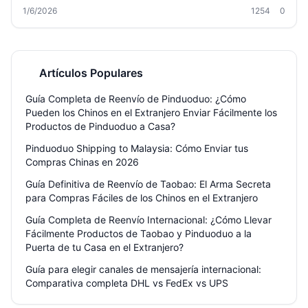
de paquetes, los beneficios de usar un agente como Welisen
1/6/2026
1254
0
International Logistics y los mejores canales de envío. Aprende a
comprar en Taobao, 1688 o JD y recibe todo en casa con un solo
envío, almacenamiento gratis por 180 días y tarifas reducidas. Ideal
para compradores frecuentes, importadores y vendedores de e-
commerce.
Artículos Populares
Guía Completa de Reenvío de Pinduoduo: ¿Cómo
Pueden los Chinos en el Extranjero Enviar Fácilmente los
Productos de Pinduoduo a Casa?
Pinduoduo Shipping to Malaysia: Cómo Enviar tus
Compras Chinas en 2026
Guía Definitiva de Reenvío de Taobao: El Arma Secreta
para Compras Fáciles de los Chinos en el Extranjero
Guía Completa de Reenvío Internacional: ¿Cómo Llevar
Fácilmente Productos de Taobao y Pinduoduo a la
Puerta de tu Casa en el Extranjero?
Guía para elegir canales de mensajería internacional:
Comparativa completa DHL vs FedEx vs UPS