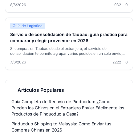
comparativa de canales de envío. Esta guía práctica te ayuda a
8/6/2026
932
0
tomar la mejor decisión para tus compras en plataformas como
Taobao, 1688 o Tmall, con recomendaciones reales y sin promesas
vacías.
Guía de Logística
Servicio de consolidación de Taobao: guía práctica para
comparar y elegir proveedor en 2026
Si compras en Taobao desde el extranjero, el servicio de
consolidación te permite agrupar varios pedidos en un solo envío,
ahorrando costes y simplificando la logística. Esta guía analiza cómo
7/6/2026
2222
0
funciona, qué factores comparar al elegir un proveedor (costes
reales, tiempos de almacenamiento, transportistas disponibles,
canales para productos especiales) y cómo evitar problemas
comunes en aduanas. Una lectura obligada para sacar el máximo
partido a tus compras en China durante 2026.
Artículos Populares
Guía Completa de Reenvío de Pinduoduo: ¿Cómo
Pueden los Chinos en el Extranjero Enviar Fácilmente los
Productos de Pinduoduo a Casa?
Pinduoduo Shipping to Malaysia: Cómo Enviar tus
Compras Chinas en 2026