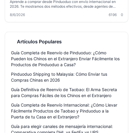
Aprende a comprar desde Pinduoduo con envío internacional en
2026. Te mostramos dos métodos efectivos, desde agentes de
compras hasta el reenvío de paquetes. Descubre cómo funciona la
8/6/2026
6196
0
consolidación, qué canales de envío usar, factores de coste y cómo
ahorrar en aduanas. Con ejemplos prácticos y consejos de Welisen
International Logistics.
Artículos Populares
Guía Completa de Reenvío de Pinduoduo: ¿Cómo
Pueden los Chinos en el Extranjero Enviar Fácilmente los
Productos de Pinduoduo a Casa?
Pinduoduo Shipping to Malaysia: Cómo Enviar tus
Compras Chinas en 2026
Guía Definitiva de Reenvío de Taobao: El Arma Secreta
para Compras Fáciles de los Chinos en el Extranjero
Guía Completa de Reenvío Internacional: ¿Cómo Llevar
Fácilmente Productos de Taobao y Pinduoduo a la
Puerta de tu Casa en el Extranjero?
Guía para elegir canales de mensajería internacional:
Comparativa completa DHL vs FedEx vs UPS