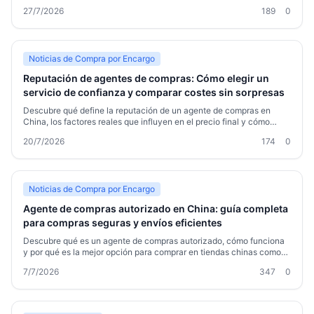
aduanas y ahorrar con el embalaje. Con 180 días de almacén gratis
27/7/2026
189
0
y un socio fiable, el proceso es sencillo.
Noticias de Compra por Encargo
Reputación de agentes de compras: Cómo elegir un
servicio de confianza y comparar costes sin sorpresas
Descubre qué define la reputación de un agente de compras en
China, los factores reales que influyen en el precio final y cómo
evaluarlos antes de encargar tus productos. Esta guía explica la
20/7/2026
174
0
diferencia entre un servicio fiable y uno que puede generar
Noticias de Compra por Encargo
Agente de compras autorizado en China: guía completa
para compras seguras y envíos eficientes
Descubre qué es un agente de compras autorizado, cómo funciona
y por qué es la mejor opción para comprar en tiendas chinas como
Taobao, 1688 o Tmall. Aprende a elegir un servicio fiable, ahorrar en
7/7/2026
347
0
envíos y evitar problemas aduaneros. Todo explicado de forma
sencilla.