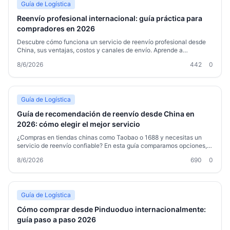
Guía de Logística
Reenvío profesional internacional: guía práctica para
compradores en 2026
Descubre cómo funciona un servicio de reenvío profesional desde
China, sus ventajas, costos y canales de envío. Aprende a
consolidar paquetes, evitar problemas de aduana y ahorrar dinero
8/6/2026
442
0
con una empresa fiable como Welisen. Guía actualizada para 2026.
Guía de Logística
Guía de recomendación de reenvío desde China en
2026: cómo elegir el mejor servicio
¿Compras en tiendas chinas como Taobao o 1688 y necesitas un
servicio de reenvío confiable? En esta guía comparamos opciones,
destacamos beneficios concretos como almacenamiento gratuito,
8/6/2026
690
0
consolidación y canales para productos especiales, y te ayudamos
a elegir el mejor transitario. Descubre cómo Welisen simplifica la
logística internacional con soluciones puerta a puerta y ahorro real.
Sin complicaciones ni costos ocultos.
Guía de Logística
Cómo comprar desde Pinduoduo internacionalmente:
guía paso a paso 2026