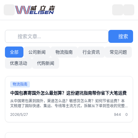
搜索文章...
搜索
全部
公司新闻
物流指南
行业资讯
常见问题
优惠活动
代购新闻
物流指南
中国包裹寄国外怎么最划算？这份避坑指南帮你省下大笔运费
从中国寄包裹到国外，渠道怎么选？敏感货怎么寄？如何节省运费？本
文梳理了国际快递、集运、专线等主流方式，拆解从下单到签收的完整
流程，分享免费仓储、合箱打包、报关避税等实用技巧，帮助海外华
2026/5/27
944
0
人、留学生和跨境电商卖家找到安全又经济的寄送方案。