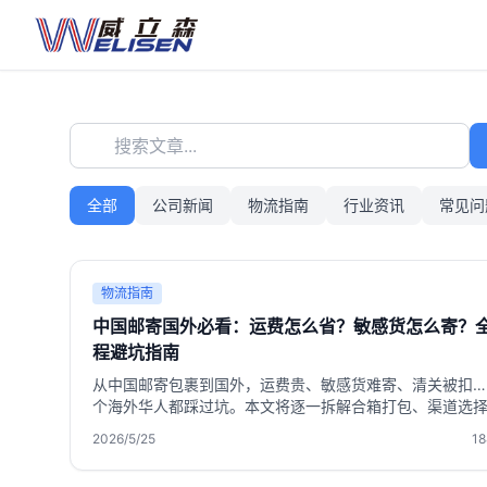
搜索文章...
全部
公司新闻
物流指南
行业资讯
常见问
物流指南
中国邮寄国外必看：运费怎么省？敏感货怎么寄？
程避坑指南
从中国邮寄包裹到国外，运费贵、敏感货难寄、清关被扣…
个海外华人都踩过坑。本文将逐一拆解合箱打包、渠道选
效把控等关键点，并介绍威立森国际物流如何通过免费仓储1
2026/5/25
18
天、敏感货专线、合箱省运费等方案，真正让国际物流更