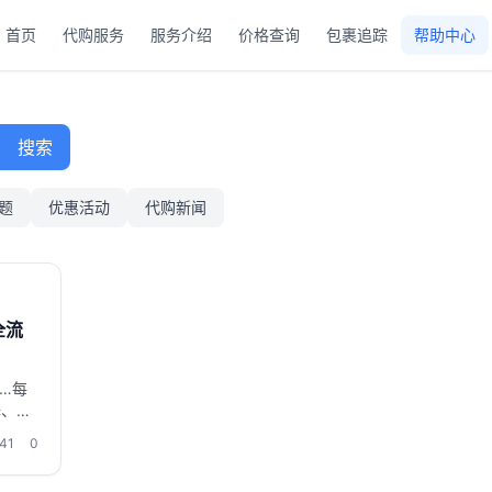
首页
代购服务
服务介绍
价格查询
包裹追踪
帮助中心
搜索
题
优惠活动
代购新闻
全流
…每
择、时
80
41
0
简单。