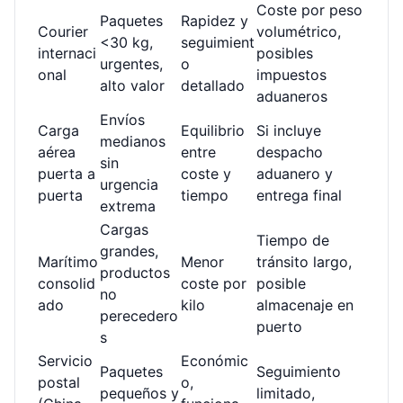
Coste por peso
Paquetes
Rapidez y
Courier
volumétrico,
<30 kg,
seguimient
internaci
posibles
urgentes,
o
onal
impuestos
alto valor
detallado
aduaneros
Envíos
Carga
Equilibrio
Si incluye
medianos
aérea
entre
despacho
sin
puerta a
coste y
aduanero y
urgencia
puerta
tiempo
entrega final
extrema
Cargas
Tiempo de
grandes,
Marítimo
Menor
tránsito largo,
productos
consolid
coste por
posible
no
ado
kilo
almacenaje en
perecedero
puerto
s
Servicio
Económic
Paquetes
Seguimiento
postal
o,
pequeños y
limitado,