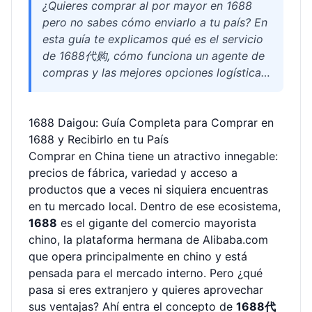
¿Quieres comprar al por mayor en 1688
pero no sabes cómo enviarlo a tu país? En
esta guía te explicamos qué es el servicio
de 1688代购, cómo funciona un agente de
compras y las mejores opciones logísticas
para recibir tus productos. Ideal para
emprendedores, pequeños importadores y
1688 Daigou: Guía Completa para Comprar en
compradores internacionales que buscan
1688 y Recibirlo en tu País
precios bajos y envíos seguros desde
Comprar en China tiene un atractivo innegable:
China.
precios de fábrica, variedad y acceso a
productos que a veces ni siquiera encuentras
en tu mercado local. Dentro de ese ecosistema,
1688
es el gigante del comercio mayorista
chino, la plataforma hermana de Alibaba.com
que opera principalmente en chino y está
pensada para el mercado interno. Pero ¿qué
pasa si eres extranjero y quieres aprovechar
sus ventajas? Ahí entra el concepto de
1688代