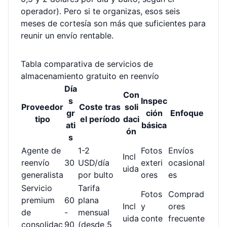
operador). Pero si te organizas, esos seis
meses de cortesía son más que suficientes para
reunir un envío rentable.
Tabla comparativa de servicios de
almacenamiento gratuito en reenvío
Día
Con
s
Inspec
Proveedor
Coste tras
soli
gr
ción
Enfoque
tipo
el período
daci
ati
básica
ón
s
Agente de
1-2
Fotos
Envíos
Incl
reenvío
30
USD/día
exteri
ocasional
uida
generalista
por bulto
ores
es
Servicio
Tarifa
Fotos
Comprad
premium
60
plana
Incl
y
ores
de
-
mensual
uida
conte
frecuente
consolidac
90
(desde 5