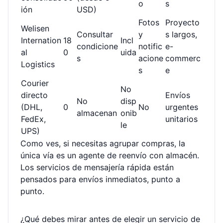
o
s
ión
USD)
Fotos
Proyecto
Welisen
Consultar
y
s largos,
Internation
18
Incl
condicione
notific
e-
al
0
uida
s
acione
commerc
Logistics
s
e
Courier
No
directo
Envíos
No
disp
(DHL,
0
No
urgentes
almacenan
onib
FedEx,
unitarios
le
UPS)
Como ves, si necesitas agrupar compras, la
única vía es un agente de reenvío con almacén.
Los servicios de mensajería rápida están
pensados para envíos inmediatos, punto a
punto.
¿Qué debes mirar antes de elegir un servicio de