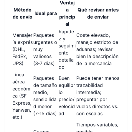
Ventaj
Método
a
Qué revisar antes
Ideal para
de envío
princip
de enviar
al
Rapide
Mensajer
Paquetes
Coste elevado,
z y
ía exprés
urgentes o
manejo estricto de
seguimi
(DHL,
muy
aduanas; revisar
ento
FedEx,
valiosos
bien la descripción
detalla
UPS)
(3‑7 días)
de la mercancía
do
Línea
Paquetes
Buen
Puede tener menos
aérea
de tamaño
equilibr
trazabilidad
económi
medio,
io
intermedia;
ca (SF
sensibilida
precio/
preguntar por
Express,
d menor
velocid
vuelos directos vs.
Yanwen,
(7‑15 días)
ad
con escalas
etc.)
Tiempos variables,
Cargas
posible