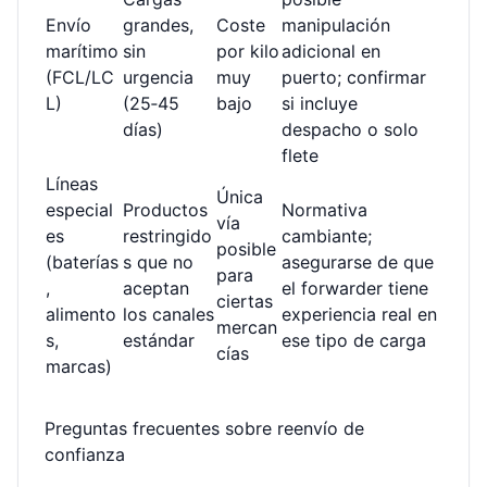
Envío
grandes,
Coste
manipulación
marítimo
sin
por kilo
adicional en
(FCL/LC
urgencia
muy
puerto; confirmar
L)
(25‑45
bajo
si incluye
días)
despacho o solo
flete
Líneas
Única
especial
Productos
Normativa
vía
es
restringido
cambiante;
posible
(baterías
s que no
asegurarse de que
para
,
aceptan
el forwarder tiene
ciertas
alimento
los canales
experiencia real en
mercan
s,
estándar
ese tipo de carga
cías
marcas)
Preguntas frecuentes sobre reenvío de
confianza