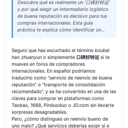
Descubre qué es realmente un '口碑好转运'
y por qué elegir un intermediario logístico
de buena reputación es decisivo para tus
compras internacionales. Esta guía
práctica te explica cómo identificar un
servicio de reenvío fiable, qué ventajas
concretas ofrecen los mejores
Seguro que has escuchado el término
proveedores y cómo evitar errores
koubei
hao zhuanyun
comunes al traer paquetes desde China.
o simplemente
口碑好转运
si te
mueves en foros de compradores
Con ejemplos reales, tabla comparativa de
internacionales. En español podríamos
métodos de envío y respuestas a las dudas
traducirlo como “servicio de reenvío de buena
más frecuentes, tendrás la información
reputación” o “transporte de consolidación
necesaria para tomar una decisión segura
recomendado”, y se ha convertido en una de las
y ahorrar en tus importaciones.
claves para comprar en plataformas como
Taobao, 1688, Pinduoduo o JD.com sin llevarte
sorpresas desagradables.
Pero, ¿cómo distingues un reenvío bueno de
uno malo? ¿Qué servicios deberías exigir sí o