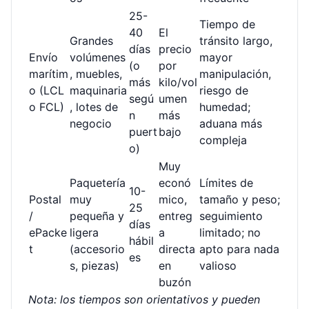
25-
Tiempo de
40
El
Grandes
tránsito largo,
días
precio
Envío
volúmenes
mayor
(o
por
marítim
, muebles,
manipulación,
más
kilo/vol
o (LCL
maquinaria
riesgo de
segú
umen
o FCL)
, lotes de
humedad;
n
más
negocio
aduana más
puert
bajo
compleja
o)
Muy
Paquetería
econó
Límites de
10-
Postal
muy
mico,
tamaño y peso;
25
/
pequeña y
entreg
seguimiento
días
ePacke
ligera
a
limitado; no
hábil
t
(accesorio
directa
apto para nada
es
s, piezas)
en
valioso
buzón
Nota: los tiempos son orientativos y pueden