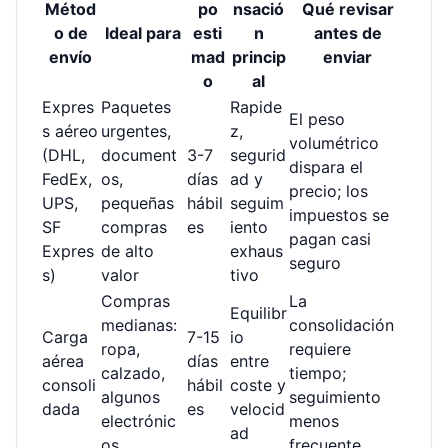
Métod
po
nsació
Qué revisar
o de
Ideal para
esti
n
antes de
envío
mad
princip
enviar
o
al
Expres
Paquetes
Rapide
El peso
s aéreo
urgentes,
z,
volumétrico
(DHL,
document
3-7
segurid
dispara el
FedEx,
os,
días
ad y
precio; los
UPS,
pequeñas
hábil
seguim
impuestos se
SF
compras
es
iento
pagan casi
Expres
de alto
exhaus
seguro
s)
valor
tivo
Compras
La
Equilibr
medianas:
consolidación
Carga
7-15
io
ropa,
requiere
aérea
días
entre
calzado,
tiempo;
consoli
hábil
coste y
algunos
seguimiento
dada
es
velocid
electrónic
menos
ad
os
frecuente