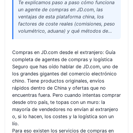
Te explicamos paso a paso cómo funciona
un agente de compras en JD.com, las
ventajas de esta plataforma china, los
factores de coste reales (comisiones, peso
volumétrico, aduana) y qué métodos de
envío internacional te convienen más
según tu país y tipo de producto. Incluye
Compras en JD.com desde el extranjero: Guía
comparativa de rutas, consejos para evitar
completa de agentes de compras y logística
errores comunes y un FAQ práctico, con la
Seguro que has oído hablar de JD.com, uno de
recomendación final de un servicio
los grandes gigantes del comercio electrónico
confiable.
chino. Tiene productos originales, envíos
rápidos dentro de China y ofertas que no
encuentras fuera. Pero cuando intentas comprar
desde otro país, te topas con un muro: la
mayoría de vendedores no envían al extranjero
o, si lo hacen, los costes y la logística son un
lío.
Para eso existen los servicios de compras en