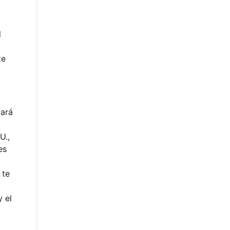
l
te
gará
U.,
es
 te
 el