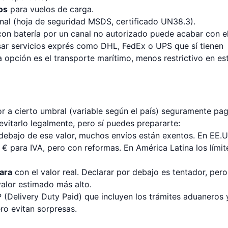
os
para vuelos de carga.
nal (hoja de seguridad MSDS, certificado UN38.3).
l con batería por un canal no autorizado puede acabar con e
sar servicios exprés como DHL, FedEx o UPS que sí tienen
a opción es el transporte marítimo, menos restrictivo en es
 a cierto umbral (variable según el país) seguramente pa
vitarlo legalmente, pero sí puedes prepararte:
 debajo de ese valor, muchos envíos están exentos. En EE.U
 € para IVA, pero con reformas. En América Latina los límit
lara
con el valor real. Declarar por debajo es tentador, pero
alor estimado más alto.
 (Delivery Duty Paid) que incluyen los trámites aduaneros y
ro evitan sorpresas.