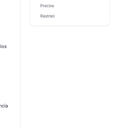
Precios
Rastreo
los
ncía