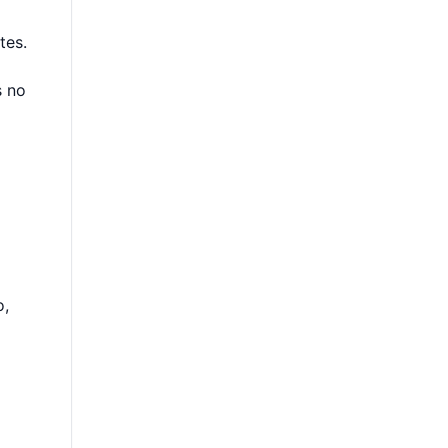
tes.
s no
o,