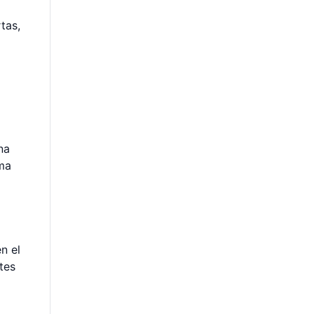
tas,
na
sma
n el
tes