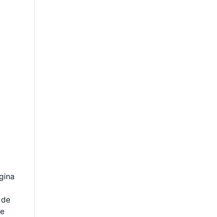
gina
 de
se