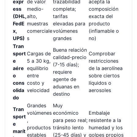
expr
de valor
trazabilidad
acepta la
ess
medio-
completa;
composición
(DHL,
alto,
tarifas
exacta del
FedE
muestras
elevadas para
producto
x,
comerciale
volúmenes
(inflamable o
UPS)
s
grandes
no)
Tran
Buena relación
sport
Cargas de
Comprobar
calidad-precio
e
5 a 30 kg,
restricciones
(7-15 días);
aére
equilibrio
de la aerolínea
requiere
o
entre
sobre ciertos
agente de
cons
costo y
líquidos o
aduanas en
olida
velocidad
aerosoles
destino
do
Grandes
Muy
Tran
volúmenes
económico
Embalaje
sport
,
para peso real;
resistente a la
e
productos
tránsito lento
humedad y los
marít
estables
(25-45 días) y
golpes propios