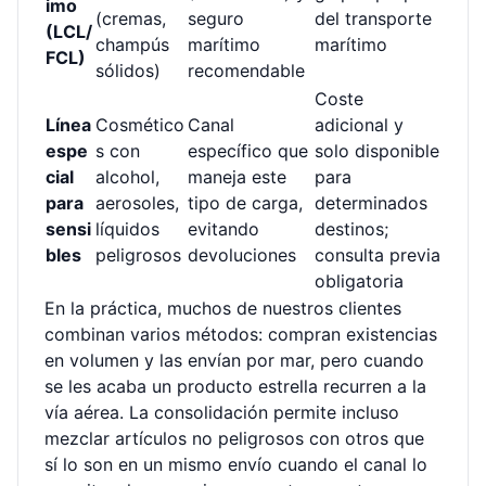
imo
(cremas,
seguro
del transporte
(LCL/
champús
marítimo
marítimo
FCL)
sólidos)
recomendable
Coste
Línea
Cosmético
Canal
adicional y
espe
s con
específico que
solo disponible
cial
alcohol,
maneja este
para
para
aerosoles,
tipo de carga,
determinados
sensi
líquidos
evitando
destinos;
bles
peligrosos
devoluciones
consulta previa
obligatoria
En la práctica, muchos de nuestros clientes
combinan varios métodos: compran existencias
en volumen y las envían por mar, pero cuando
se les acaba un producto estrella recurren a la
vía aérea. La consolidación permite incluso
mezclar artículos no peligrosos con otros que
sí lo son en un mismo envío cuando el canal lo