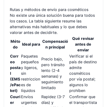
Rutas y métodos de envío para cosméticos
No existe una única solución buena para todos
los casos. La tabla siguiente resume las
alternativas más habituales y lo que debes
valorar antes de decidirte.
Qué revisar
Méto
Compensació
Ideal para
antes de
do
n principal
enviar
Corr
Paquetes
Verificar si el
Precio bajo,
eo
pequeños
país de destino
pero tránsito
posta
y ligeros,
admite
lento (2-4
l
sin
cosméticos
semanas) y
(EMS
restriccion
por vía postal;
seguimiento
/ePac
es de
algunos lo
limitado
ket)
líquidos
prohíben
Couri
Envíos
Rapidez (3-7
Confirmar que
er
urgentes
días) y
el transportista