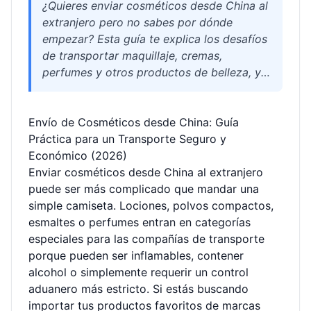
¿Quieres enviar cosméticos desde China al
extranjero pero no sabes por dónde
empezar? Esta guía te explica los desafíos
de transportar maquillaje, cremas,
perfumes y otros productos de belleza, y
cómo un agente especializado como
Welisen te ayuda a superar restricciones de
Envío de Cosméticos desde China: Guía
aduanas y normativas de mercancías
Práctica para un Transporte Seguro y
peligrosas. Descubre rutas de envío,
Económico (2026)
consolidación, embalaje, costes y
Enviar cosméticos desde China al extranjero
respuestas a las preguntas más frecuentes
puede ser más complicado que mandar una
para que tus cosméticos lleguen a destino
simple camiseta. Lociones, polvos compactos,
sin preocupaciones.
esmaltes o perfumes entran en categorías
especiales para las compañías de transporte
porque pueden ser inflamables, contener
alcohol o simplemente requerir un control
aduanero más estricto. Si estás buscando
importar tus productos favoritos de marcas