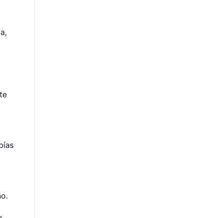
a,
te
bías
ño.