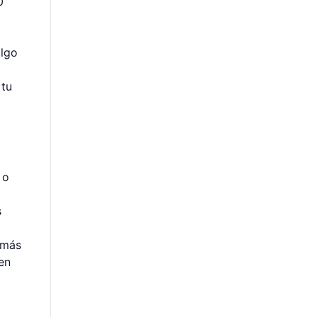
0
algo
 tu
 o
s
 más
en