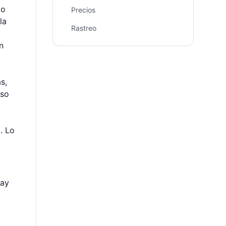
po
Precios
la
Rastreo
n
s,
eso
. Lo
hay