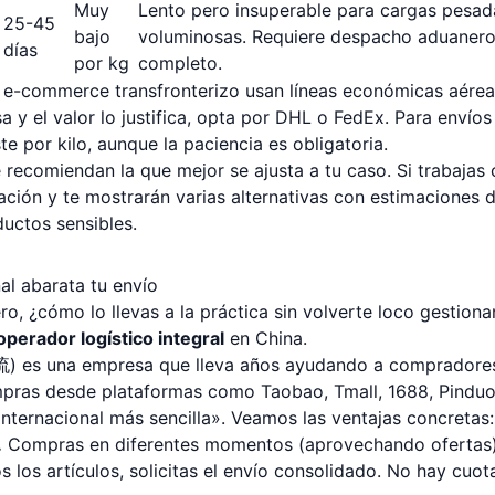
Muy
Lento pero insuperable para cargas pesad
25-45
bajo
voluminosas. Requiere despacho aduaner
días
por kg
completo.
 e-commerce transfronterizo usan líneas económicas aérea
a y el valor lo justifica, opta por DHL o FedEx. Para envíos
e por kilo, aunque la paciencia es obligatoria.
recomiendan la que mejor se ajusta a tu caso. Si trabajas
ación y te mostrarán varias alternativas con estimaciones 
uctos sensibles.
al abarata tu envío
o, ¿cómo lo llevas a la práctica sin volverte loco gestion
operador logístico integral
en China.
) es una empresa que lleva años ayudando a compradore
compras desde plataformas como Taobao, Tmall, 1688, Pindu
nternacional más sencilla». Veamos las ventajas concretas:
.
Compras en diferentes momentos (aprovechando ofertas
 los artículos, solicitas el envío consolidado. No hay cuot