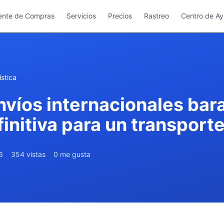
ente de Compras
Servicios
Precios
Rastreo
Centro de A
stica
nvíos internacionales bar
finitiva para un transport
6
354 vistas
0 me gusta