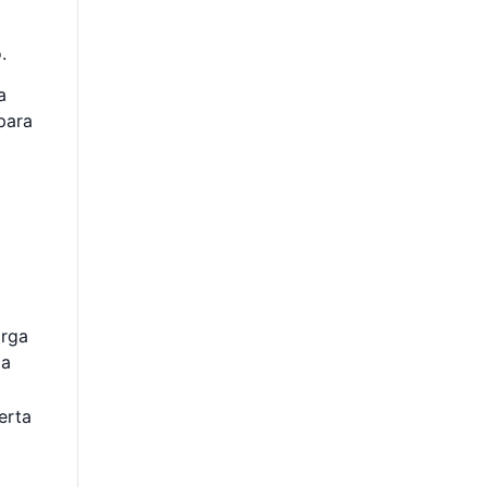
.
a
para
arga
 a
erta