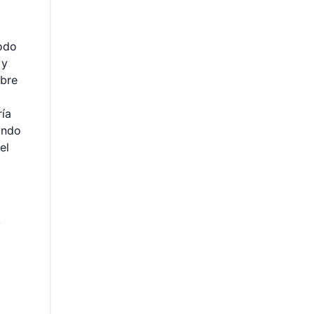
todo
 y
obre
ría
ando
el
.