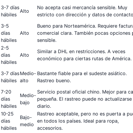
3-7 días
No acepta casi mercancía sensible. Muy
Alto
hábiles
estricto con dirección y datos de contacto
3-5
Bueno para Norteamérica. Requiere factur
días
Alto
comercial clara. También pocas opciones 
hábiles
sensible.
2-5
Similar a DHL en restricciones. A veces
días
Alto
económico para ciertas rutas de América.
hábiles
3-7 días
Medio-
Bastante fiable para el sudeste asiático.
hábiles
alto
Rastreo bueno.
7-20
Servicio postal oficial chino. Mejor para c
Medio-
días
pequeña. El rastreo puede no actualizarse
bajo
hábiles
diario.
10-25
Rastreo aceptable, pero no es puerta a pu
Bajo-
días
en todos los países. Ideal para ropa,
medio
hábiles
accesorios.