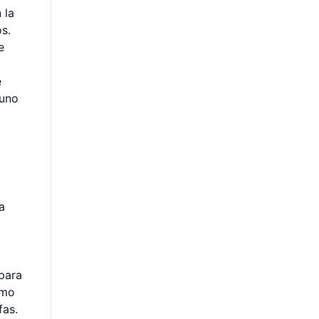
 la
s.
e
e
 uno
a
para
omo
fas.