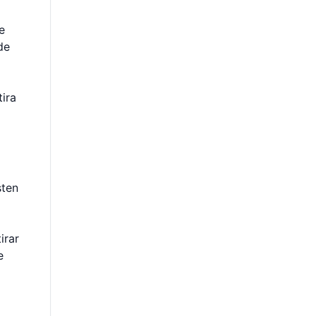
e
de
tira
sten
irar
e