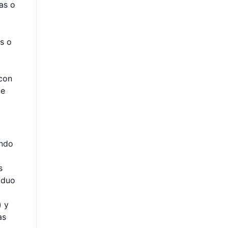
as o
o
s o
 con
de
ando
s
oduo
) y
as