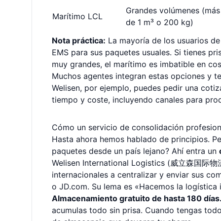
Grandes volúmenes (más
Marítimo LCL
de 1 m³ o 200 kg)
Nota práctica:
La mayoría de los usuarios de
EMS para sus paquetes usuales. Si tienes pris
muy grandes, el marítimo es imbatible en cost
Muchos agentes integran estas opciones y te 
Welisen, por ejemplo, puedes pedir una cotiz
tiempo y coste, incluyendo canales para prod
Cómo un servicio de consolidación profesion
Hasta ahora hemos hablado de principios. Per
paquetes desde un país lejano? Ahí entra un
Welisen International Logistics (威立森国际物流
internacionales a centralizar y enviar sus 
o JD.com. Su lema es «Hacemos la logística i
Almacenamiento gratuito de hasta 180 días
acumulas todo sin prisa. Cuando tengas todos