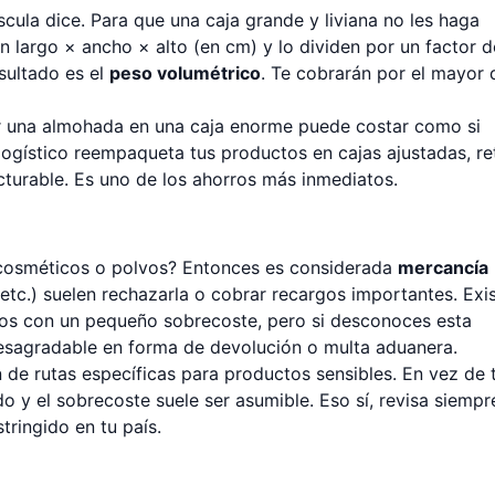
scula dice. Para que una caja grande y liviana no les haga
an largo × ancho × alto (en cm) y lo dividen por un factor d
sultado es el
peso volumétrico
. Te cobrarán por el mayor 
er una almohada en una caja enorme puede costar como si
logístico reempaqueta tus productos en cajas ajustadas, re
cturable. Es uno de los ahorros más inmediatos.
s, cosméticos o polvos? Entonces es considerada
mercancía
etc.) suelen rechazarla o cobrar recargos importantes. Exi
los con un pequeño sobrecoste, pero si desconoces esta
 desagradable en forma de devolución o multa aduanera.
e rutas específicas para productos sensibles. En vez de t
do y el sobrecoste suele ser asumible. Eso sí, revisa siempr
tringido en tu país.