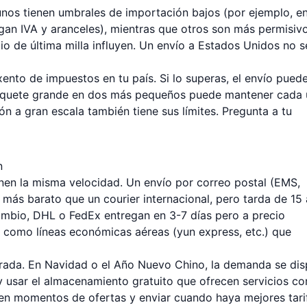
gunos tienen umbrales de importación bajos (por ejemplo, en
agan IVA y aranceles), mientras que otros son más permisivo
cio de última milla influyen. Un envío a Estados Unidos no s
xento de impuestos en tu país. Si lo superas, el envío pued
 paquete grande en dos más pequeños puede mantener cada
n a gran escala también tiene sus límites. Pregunta a tu
n
enen la misma velocidad. Un envío por correo postal (EMS,
 más barato que un courier internacional, pero tarda de 15 
 cambio, DHL o FedEx entregan en 3-7 días pero a precio
 como líneas económicas aéreas (yun express, etc.) que
orada. En Navidad o el Año Nuevo Chino, la demanda se dis
n y usar el almacenamiento gratuito que ofrecen servicios c
 en momentos de ofertas y enviar cuando haya mejores tari