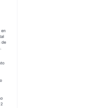
 en
tal
s de
.
sto
ro
so
 2