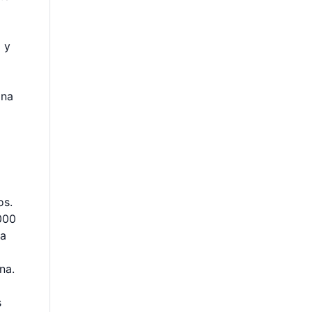
 y
ana
os.
000
ta
na.
s