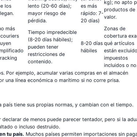
kg); no apto 
e los
lento (20-60 días);
es más
productos de
llegan.
mayor riesgo de
rápido: 7-
valor.
pérdida.
20 días)
ho más
Zonas de
Tiempo impredecible
couriers
cobertura exa
(8-20 días hábiles);
luyen
8-20 días
qué artículos
pueden tener
mplificado
hábiles
están excluido
restricciones de
tracking
impuestos
contenido.
incluidos o no
os. Por ejemplo, acumular varias compras en el almacén
r una línea económica o marítimo si no corre prisa.
 país tiene sus propias normas, y cambian con el tiempo.
r declarar de menos puede parecer tentador, pero si la ad
ltado o incluso destruido.
n tu país.
Muchos países permiten importaciones sin pag