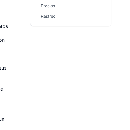
Precios
Rastreo
atos
con
sus
te
un