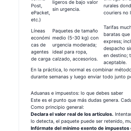
ligeros de bajo valor
Post,
rurales dond
sin urgencia.
ePacket,
couriers no 
etc.)
Tarifas muc
Líneas
Paquetes de tamaño
baratas que 
económi
medio (5-30 kg) con
express; inc
cas de
urgencia moderada;
despacho si
agentes
ideal para ropa,
en destino; 
de carga
calzado, accesorios.
aceptable.
En la práctica, lo normal es combinar métod
durante semanas y luego enviar todo junto po
Aduanas e impuestos: lo que debes saber
Este es el punto que más dudas genera. Cada
Como principio general:
Declara el valor real de los artículos.
Intenta
lo detecta, el paquete puede ser retenido, mu
Infórmate del mínimo exento de impuestos e