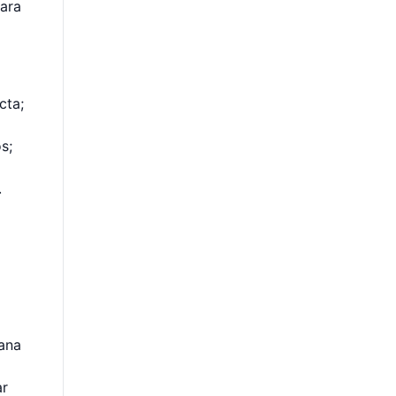
para
cta;
s;
.
uana
ar