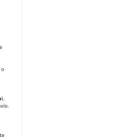
e
 o
o
).
vío.
te