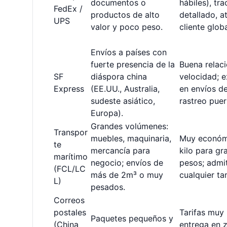
documentos o
hábiles), tra
FedEx /
productos de alto
detallado, a
UPS
valor y poco peso.
cliente globa
Envíos a países con
fuerte presencia de la
Buena relaci
SF
diáspora china
velocidad; e
Express
(EE.UU., Australia,
en envíos d
sudeste asiático,
rastreo puer
Europa).
Grandes volúmenes:
Transpor
muebles, maquinaria,
Muy económ
te
mercancía para
kilo para gr
marítimo
negocio; envíos de
pesos; admit
(FCL/LC
más de 2m³ o muy
cualquier t
L)
pesados.
Correos
postales
Tarifas muy 
Paquetes pequeños y
(China
entrega en 