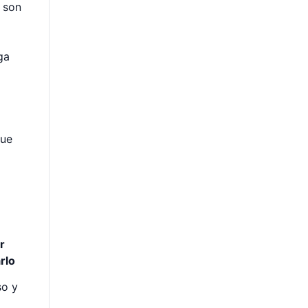
 son
ga
gue
r
rlo
so y