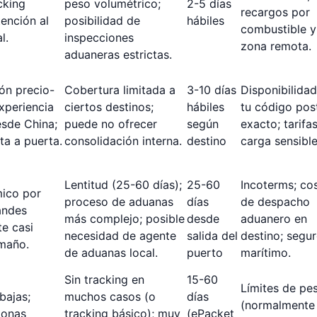
cking
peso volumétrico;
2-5 días
recargos por
tención al
posibilidad de
hábiles
combustible y
l.
inspecciones
zona remota.
aduaneras estrictas.
ón precio-
Cobertura limitada a
3-10 días
Disponibilidad
xperiencia
ciertos destinos;
hábiles
tu código pos
esde China;
puede no ofrecer
según
exacto; tarifa
ta a puerta.
consolidación interna.
destino
carga sensible
Lentitud (25-60 días);
25-60
Incoterms; co
ico por
proceso de aduanas
días
de despacho
andes
más complejo; posible
desde
aduanero en
e casi
necesidad de agente
salida del
destino; segu
amaño.
de aduanas local.
puerto
marítimo.
Sin tracking en
15-60
Límites de pe
bajas;
muchos casos (o
días
(normalmente
zonas
tracking básico); muy
(ePacket