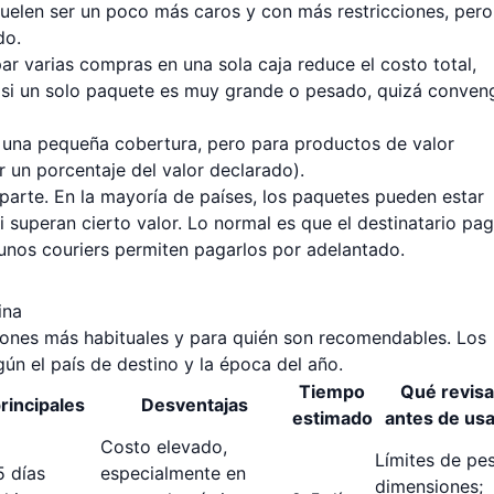
suelen ser un poco más caros y con más restricciones, pero
do.
par varias compras en una sola caja reduce el costo total,
 si un solo paquete es muy grande o pesado, quizá conven
n una pequeña cobertura, pero para productos de valor
r un porcentaje del valor declarado).
aparte. En la mayoría de países, los paquetes pueden estar
i superan cierto valor. Lo normal es que el destinatario pa
gunos couriers permiten pagarlos por adelantado.
ina
ciones más habituales y para quién son recomendables. Los
ún el país de destino y la época del año.
Tiempo
Qué revisa
rincipales
Desventajas
estimado
antes de usa
Costo elevado,
Límites de pe
5 días
especialmente en
dimensiones;