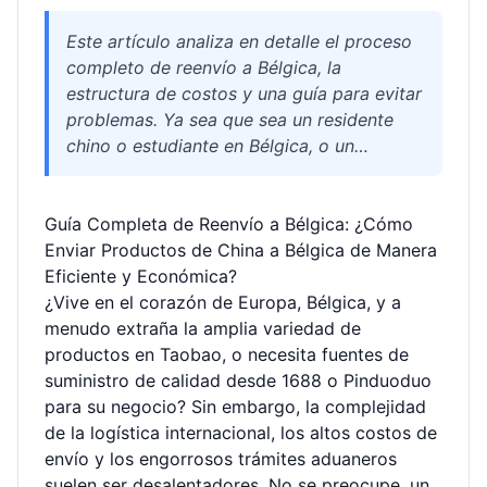
Este artículo analiza en detalle el proceso
completo de reenvío a Bélgica, la
estructura de costos y una guía para evitar
problemas. Ya sea que sea un residente
chino o estudiante en Bélgica, o un
comerciante que necesita comprar en
plataformas como Taobao o 1688,
Guía Completa de Reenvío a Bélgica: ¿Cómo
aprenderá a elegir el canal logístico
Enviar Productos de China a Bélgica de Manera
adecuado, manejar mercancías sensibles,
Eficiente y Económica?
optimizar impuestos y disfrutar de
¿Vive en el corazón de Europa, Bélgica, y a
servicios profesionales como
menudo extraña la amplia variedad de
almacenamiento gratuito y consolidación
productos en Taobao, o necesita fuentes de
de paquetes ofrecidos por Welisen
suministro de calidad desde 1688 o Pinduoduo
International Logistics, logrando una
para su negocio? Sin embargo, la complejidad
experiencia de compra transfronteriza fácil
de la logística internacional, los altos costos de
y sin preocupaciones.
envío y los engorrosos trámites aduaneros
suelen ser desalentadores. No se preocupe, un