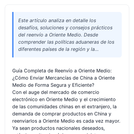
Este artículo analiza en detalle los
desafíos, soluciones y consejos prácticos
del reenvío a Oriente Medio. Desde
comprender las políticas aduaneras de los
diferentes países de la región y la
selección de canales logísticos, hasta
cómo abordar los problemas de
Guía Completa de Reenvío a Oriente Medio:
desaduanaje y ahorrar en costos de envío,
¿Cómo Enviar Mercancías de China a Oriente
le ofrecemos una guía integral. Ya sea un
Medio de Forma Segura y Eficiente?
chino en el extranjero, un estudiante
Con el auge del mercado de comercio
internacional o un vendedor de comercio
electrónico en Oriente Medio y el crecimiento
electrónico transfronterizo, a través de los
de las comunidades chinas en el extranjero, la
servicios profesionales de Welisen
demanda de comprar productos en China y
International Logistics, puede enviar fácil y
reenviarlos a Oriente Medio es cada vez mayor.
confiablemente productos de plataformas
Ya sean productos nacionales deseados,
como Taobao y Tmall a Oriente Medio,