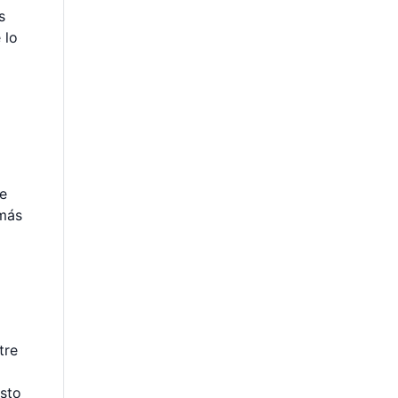
s
 lo
de
 más
tre
esto