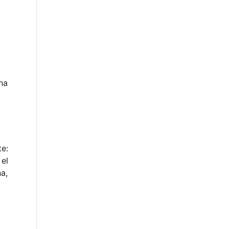
ina
te:
 el
a,