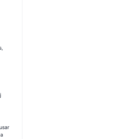
s,
j
usar
la