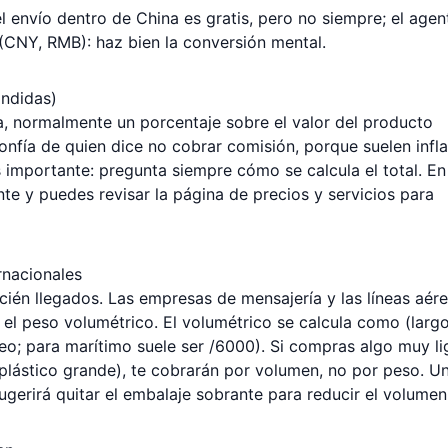
 envío dentro de China es gratis, pero no siempre; el agen
 (CNY, RMB): haz bien la conversión mental.
ondidas)
a, normalmente un porcentaje sobre el valor del producto
confía de quien dice no cobrar comisión, porque suelen infla
s importante: pregunta siempre cómo se calcula el total. En
ente y puedes revisar la página de
precios y servicios
para
rnacionales
ecién llegados. Las empresas de mensajería y las líneas aér
y el peso volumétrico. El volumétrico se calcula como (larg
eo; para marítimo suele ser /6000). Si compras algo muy li
plástico grande), te cobrarán por volumen, no por peso. U
sugerirá quitar el embalaje sobrante para reducir el volumen