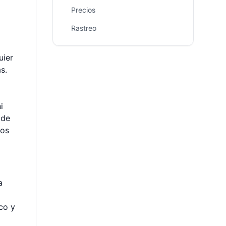
Precios
Rastreo
uier
s.
i
 de
dos
a
co y