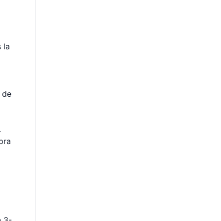
 la
de
.
pra
n 3-