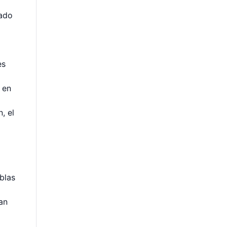
gado
es
 en
, el
ablas
an