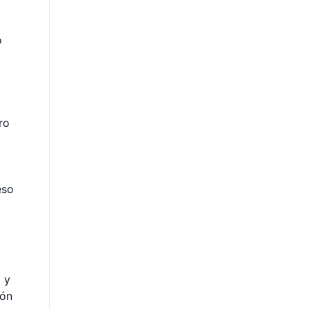
o
ro
eso
 y
ión