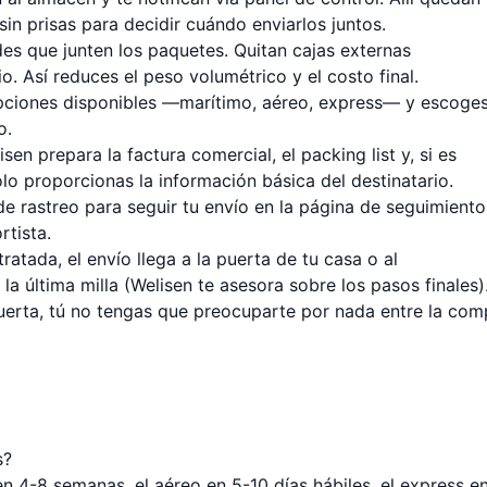
in prisas para decidir cuándo enviarlos juntos.
des que junten los paquetes. Quitan cajas externas
o. Así reduces el peso volumétrico y el costo final.
opciones disponibles —marítimo, aéreo, express— y escoges
o.
isen prepara la factura comercial, el packing list y, si es
olo proporcionas la información básica del destinatario.
e rastreo para seguir tu envío en la
página de seguimiento
rtista.
ratada, el envío llega a la puerta de tu casa o al
a última milla (Welisen te asesora sobre los pasos finales)
puerta, tú no tengas que preocuparte por nada entre la com
s?
 4-8 semanas, el aéreo en 5-10 días hábiles, el express e