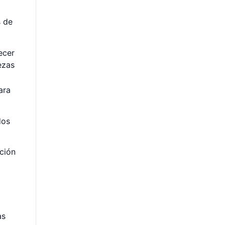
s de
ecer
ezas
ara
dos
ación
as