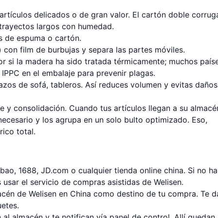
artículos delicados o de gran valor. El cartón doble corru
 trayectos largos con humedad.
 de espuma o cartón.
)
con film de burbujas y separa las partes móviles.
or si la madera ha sido tratada térmicamente; muchos país
a IPPC en el embalaje para prevenir plagas.
azos de sofá, tableros. Así reduces volumen y evitas daños
e y consolidación. Cuando tus artículos llegan a su almacén
necesario y los agrupa en un solo bulto optimizado. Eso,
ico total.
bao, 1688, JD.com
o cualquier tienda online china. Si no h
s usar el
servicio de compras asistidas
de Welisen.
lmacén de Welisen en China como destino de tu compra. Te d
uetes.
n al almacén y te notifican vía panel de control. Allí quedan