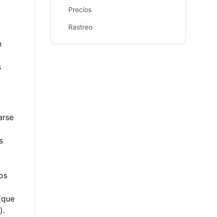
Precios
Rastreo
n
s
arse
s
os
(que
).