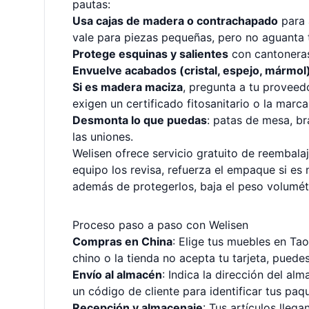
pautas:
Usa cajas de madera o contrachapado
para 
vale para piezas pequeñas, pero no aguanta
Protege esquinas y salientes
con cantoneras
Envuelve acabados (cristal, espejo, mármol
Si es madera maciza
, pregunta a tu proveed
exigen un certificado fitosanitario o la marc
Desmonta lo que puedas
: patas de mesa, br
las uniones.
Welisen ofrece servicio gratuito de reembalaj
equipo los revisa, refuerza el empaque si es 
además de protegerlos, baja el peso volumétr
Proceso paso a paso con Welisen
Compras en China
: Elige tus muebles en
Tao
chino o la tienda no acepta tu tarjeta, puede
Envío al almacén
: Indica la dirección del a
un código de cliente para identificar tus paq
Recepción y almacenaje
: Tus artículos llega