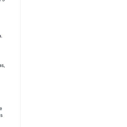
.
as,
e
os