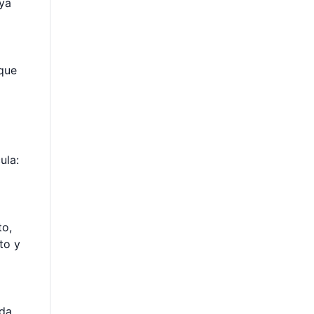
 ya
 que
ula:
l
to,
to y
ida