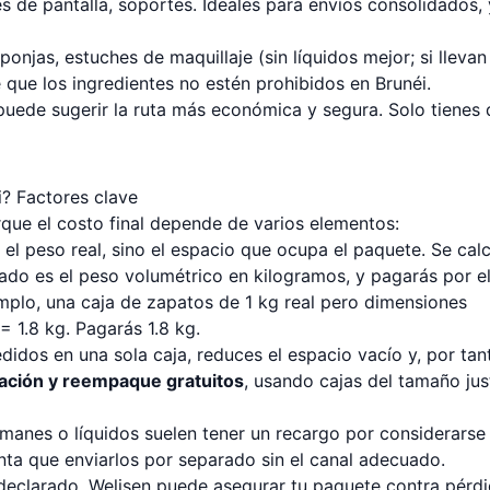
s de pantalla, soportes. Ideales para envíos consolidados,
onjas, estuches de maquillaje (sin líquidos mejor; si llevan
e que los ingredientes no estén prohibidos en Brunéi.
puede sugerir la ruta más económica y segura. Solo tienes
? Factores clave
orque el costo final depende de varios elementos:
 el peso real, sino el espacio que ocupa el paquete. Se calc
tado es el peso volumétrico en kilogramos, y pagarás por e
mplo, una caja de zapatos de 1 kg real pero dimensiones
1.8 kg. Pagarás 1.8 kg.
edidos en una sola caja, reduces el espacio vacío y, por tan
ación y reempaque gratuitos
, usando cajas del tamaño jus
 imanes o líquidos suelen tener un recargo por considerarse
enta que enviarlos por separado sin el canal adecuado.
 declarado, Welisen puede asegurar tu paquete contra pérd