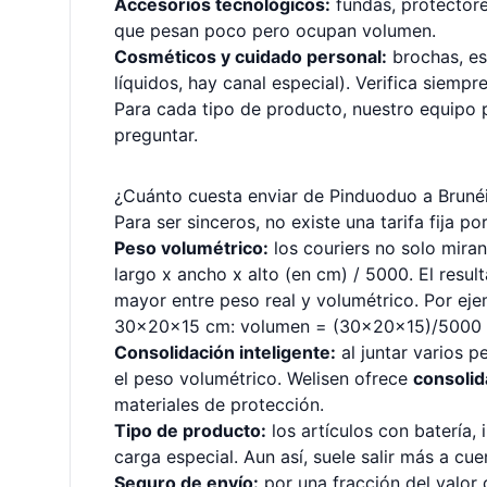
Accesorios tecnológicos:
fundas, protectore
que pesan poco pero ocupan volumen.
Cosméticos y cuidado personal:
brochas, esp
líquidos, hay canal especial). Verifica siempr
Para cada tipo de producto, nuestro equipo 
preguntar.
¿Cuánto cuesta enviar de Pinduoduo a Brunéi
Para ser sinceros, no existe una tarifa fija p
Peso volumétrico:
los couriers no solo miran
largo x ancho x alto (en cm) / 5000. El resul
mayor entre peso real y volumétrico. Por eje
30x20x15 cm: volumen = (30x20x15)/5000 = 
Consolidación inteligente:
al juntar varios p
el peso volumétrico. Welisen ofrece
consolid
materiales de protección.
Tipo de producto:
los artículos con batería,
carga especial. Aun así, suele salir más a cu
Seguro de envío:
por una fracción del valor