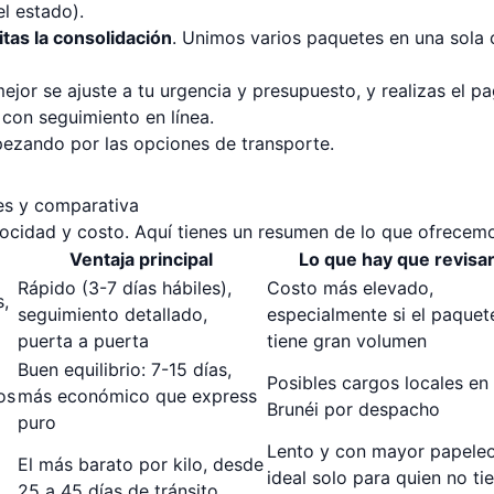
l estado).
citas la consolidación
. Unimos varios paquetes en una sola 
ejor se ajuste a tu urgencia y presupuesto, y realizas el pa
, con seguimiento en línea.
ezando por las opciones de transporte.
es y comparativa
velocidad y costo. Aquí tienes un resumen de lo que ofrecem
Ventaja principal
Lo que hay que revisa
Rápido (3-7 días hábiles),
Costo más elevado,
,
seguimiento detallado,
especialmente si el paquet
puerta a puerta
tiene gran volumen
Buen equilibrio: 7-15 días,
Posibles cargos locales en
os
más económico que express
Brunéi por despacho
puro
Lento y con mayor papeleo
El más barato por kilo, desde
ideal solo para quien no ti
25 a 45 días de tránsito