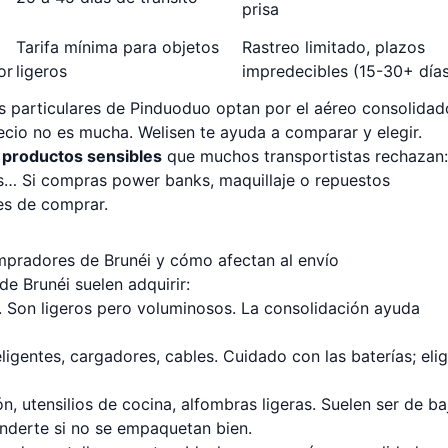
prisa
Tarifa mínima para objetos
Rastreo limitado, plazos
or
ligeros
impredecibles (15-30+ día
es particulares de Pinduoduo optan por el aéreo consolidad
recio no es mucha. Welisen te ayuda a comparar y elegir.
a
productos sensibles
que muchos transportistas rechazan:
nes… Si compras power banks, maquillaje o repuestos
es de comprar.
pradores de Brunéi y cómo afectan al envío
e Brunéi suelen adquirir:
s. Son ligeros pero voluminosos. La consolidación ayuda
eligentes, cargadores, cables. Cuidado con las baterías; elig
n, utensilios de cocina, alfombras ligeras. Suelen ser de ba
enderte si no se empaquetan bien.