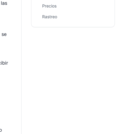
 las
Precios
Rastreo
 se
ibir
o