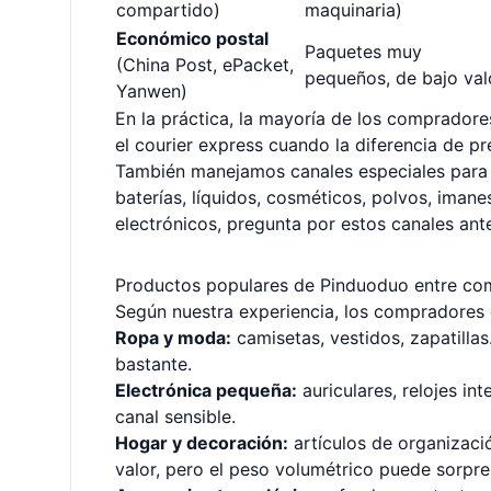
compartido)
maquinaria)
Económico postal
Paquetes muy
(China Post, ePacket,
pequeños, de bajo val
Yanwen)
En la práctica, la mayoría de los comprador
el courier express cuando la diferencia de p
También manejamos canales especiales par
baterías, líquidos, cosméticos, polvos, ima
electrónicos, pregunta por estos canales ant
Productos populares de Pinduoduo entre com
Según nuestra experiencia, los compradores d
Ropa y moda:
camisetas, vestidos, zapatilla
bastante.
Electrónica pequeña:
auriculares, relojes int
canal sensible.
Hogar y decoración:
artículos de organizació
valor, pero el peso volumétrico puede sorpr