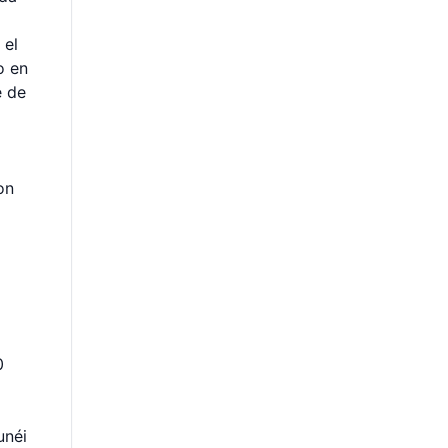
 el
o en
e de
on
0
unéi