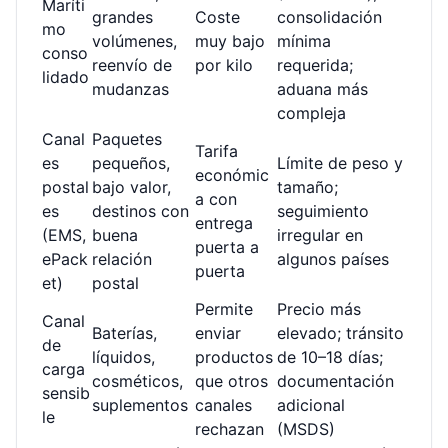
Maríti
grandes
Coste
consolidación
mo
volúmenes,
muy bajo
mínima
conso
reenvío de
por kilo
requerida;
lidado
mudanzas
aduana más
compleja
Canal
Paquetes
Tarifa
es
pequeños,
Límite de peso y
económic
postal
bajo valor,
tamaño;
a con
es
destinos con
seguimiento
entrega
(EMS,
buena
irregular en
puerta a
ePack
relación
algunos países
puerta
et)
postal
Permite
Precio más
Canal
Baterías,
enviar
elevado; tránsito
de
líquidos,
productos
de 10–18 días;
carga
cosméticos,
que otros
documentación
sensib
suplementos
canales
adicional
le
rechazan
(MSDS)