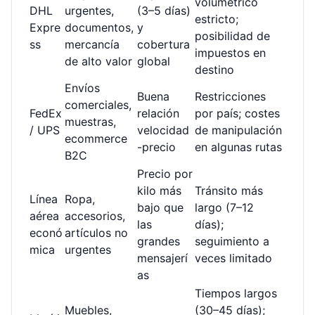
volumétrico
DHL
urgentes,
(3–5 días)
estricto;
Expre
documentos,
y
posibilidad de
ss
mercancía
cobertura
impuestos en
de alto valor
global
destino
Envíos
Buena
Restricciones
comerciales,
FedEx
relación
por país; costes
muestras,
/ UPS
velocidad
de manipulación
ecommerce
-precio
en algunas rutas
B2C
Precio por
kilo más
Tránsito más
Línea
Ropa,
bajo que
largo (7–12
aérea
accesorios,
las
días);
econó
artículos no
grandes
seguimiento a
mica
urgentes
mensajerí
veces limitado
as
Tiempos largos
Muebles,
(30–45 días);