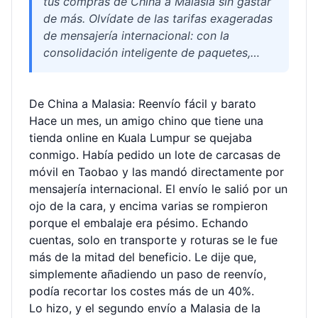
tus compras de China a Malasia sin gastar
de más. Olvídate de las tarifas exageradas
de mensajería internacional: con la
consolidación inteligente de paquetes,
hasta los productos delicados llegan sin
problema. En Welisen Logistics te
De China a Malasia: Reenvío fácil y barato
guardamos gratis la mercancía 180 días, la
Hace un mes, un amigo chino que tiene una
revisamos y la reempaquetamos para que
tienda online en Kuala Lumpur se quejaba
ahorres un montón en el envío.
conmigo. Había pedido un lote de carcasas de
móvil en Taobao y las mandó directamente por
mensajería internacional. El envío le salió por un
ojo de la cara, y encima varias se rompieron
porque el embalaje era pésimo. Echando
cuentas, solo en transporte y roturas se le fue
más de la mitad del beneficio. Le dije que,
simplemente añadiendo un paso de reenvío,
podía recortar los costes más de un 40%.
Lo hizo, y el segundo envío a Malasia de la