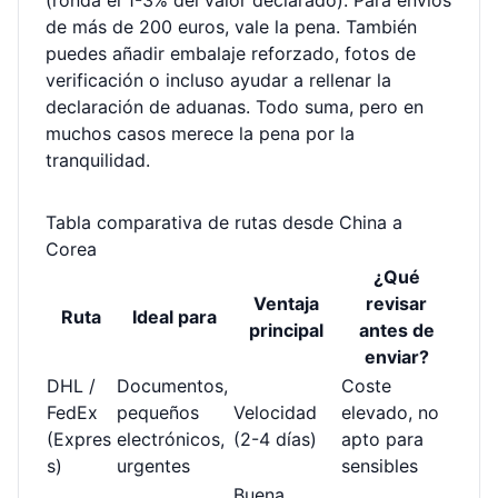
(ronda el 1-3% del valor declarado). Para envíos
de más de 200 euros, vale la pena. También
puedes añadir embalaje reforzado, fotos de
verificación o incluso ayudar a rellenar la
declaración de aduanas. Todo suma, pero en
muchos casos merece la pena por la
tranquilidad.
Tabla comparativa de rutas desde China a
Corea
¿Qué
Ventaja
revisar
Ruta
Ideal para
principal
antes de
enviar?
DHL /
Documentos,
Coste
FedEx
pequeños
Velocidad
elevado, no
(Expres
electrónicos,
(2-4 días)
apto para
s)
urgentes
sensibles
Buena