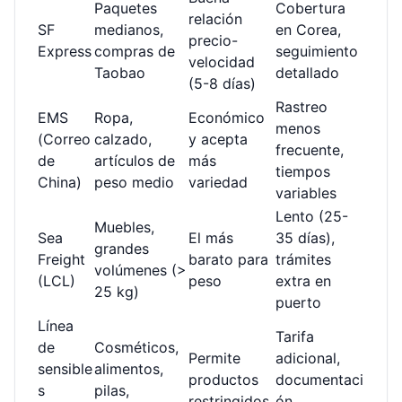
Paquetes
Cobertura
relación
SF
medianos,
en Corea,
precio-
Express
compras de
seguimiento
velocidad
Taobao
detallado
(5-8 días)
Rastreo
EMS
Ropa,
Económico
menos
(Correo
calzado,
y acepta
frecuente,
de
artículos de
más
tiempos
China)
peso medio
variedad
variables
Lento (25-
Muebles,
Sea
El más
35 días),
grandes
Freight
barato para
trámites
volúmenes (>
(LCL)
peso
extra en
25 kg)
puerto
Línea
Tarifa
de
Cosméticos,
Permite
adicional,
sensible
alimentos,
productos
documentaci
s
pilas,
restringidos
ón