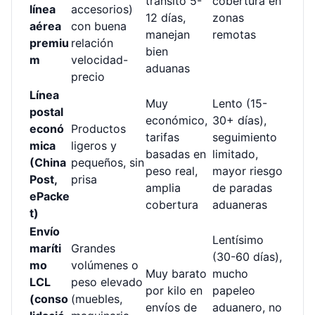
tránsito 5-
cobertura en
línea
accesorios)
12 días,
zonas
aérea
con buena
manejan
remotas
premiu
relación
bien
m
velocidad-
aduanas
precio
Línea
Muy
Lento (15-
postal
económico,
30+ días),
econó
Productos
tarifas
seguimiento
mica
ligeros y
basadas en
limitado,
(China
pequeños, sin
peso real,
mayor riesgo
Post,
prisa
amplia
de paradas
ePacke
cobertura
aduaneras
t)
Envío
Lentísimo
maríti
Grandes
(30-60 días),
mo
volúmenes o
Muy barato
mucho
LCL
peso elevado
por kilo en
papeleo
(conso
(muebles,
envíos de
aduanero, no