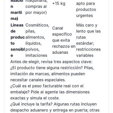
lidació
maquinaria,
+15 kg
apto para
n
compras al
productos
maríti
por mayor)
urgentes
ma)
Líneas
Cosméticos,
Más caro y
Canal
de
pilas,
lento que las
específico
produc
alimentos,
rutas
que evita
to
líquidos,
estándar;
rechazos en
sensibl
polvos,
restricciones
aduanas
e
imitaciones
variables
Antes de elegir, revisa tres aspectos clave:
¿El producto tiene alguna restricción? Pilas,
imitación de marcas, alimentos pueden
necesitar canales especiales.
¿Cuál es el peso facturable real con el
embalaje? Pide al agente las dimensiones
exactas y simula el coste.
¿Qué incluye la tarifa? Algunas rutas incluyen
despacho aduanero y entrega en puerta; otras