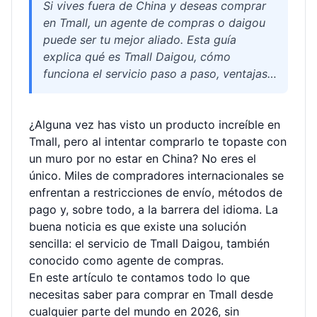
Si vives fuera de China y deseas comprar
en Tmall, un agente de compras o daigou
puede ser tu mejor aliado. Esta guía
explica qué es Tmall Daigou, cómo
funciona el servicio paso a paso, ventajas,
costes, opciones de envío y aspectos
aduaneros. Incluye una tabla comparativa
¿Alguna vez has visto un producto increíble en
de rutas, consejos prácticos y una sección
Tmall, pero al intentar comprarlo te topaste con
de preguntas frecuentes para que tus
un muro por no estar en China? No eres el
compras sean sencillas y seguras.
único. Miles de compradores internacionales se
enfrentan a restricciones de envío, métodos de
pago y, sobre todo, a la barrera del idioma. La
buena noticia es que existe una solución
sencilla: el servicio de Tmall Daigou, también
conocido como agente de compras.
En este artículo te contamos todo lo que
necesitas saber para comprar en Tmall desde
cualquier parte del mundo en 2026, sin