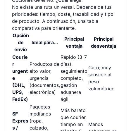
Opciones de envío: ¿Cuál elegir?
No existe una ruta universal. Depende de tus
prioridades: tiempo, coste, trazabilidad y tipo
de producto. A continuación, una tabla
comparativa para orientarte.
Opción
Principal
Principal
de
Ideal para...
ventaja
desventaja
envío
Courie
Rápido (3-7
r
Productos de
días),
Caro; muy
urgent
alto valor,
seguimiento
sensible al
e
urgencia
completo,
peso
(DHL,
(documentos,
gestión
volumétrico
UPS,
electrónica)
aduanera
FedEx)
ágil
Paquetes
Más barato
SF
medianos
que courier,
Expres
(ropa,
tiempo en
Menos
s /
calzado,