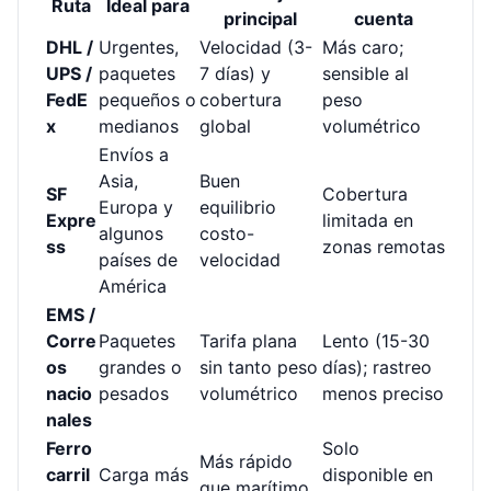
Ruta
Ideal para
principal
cuenta
DHL /
Urgentes,
Velocidad (3-
Más caro;
UPS /
paquetes
7 días) y
sensible al
FedE
pequeños o
cobertura
peso
x
medianos
global
volumétrico
Envíos a
Asia,
Buen
SF
Cobertura
Europa y
equilibrio
Expre
limitada en
algunos
costo-
ss
zonas remotas
países de
velocidad
América
EMS /
Corre
Paquetes
Tarifa plana
Lento (15-30
os
grandes o
sin tanto peso
días); rastreo
nacio
pesados
volumétrico
menos preciso
nales
Ferro
Solo
Más rápido
carril
Carga más
disponible en
que marítimo