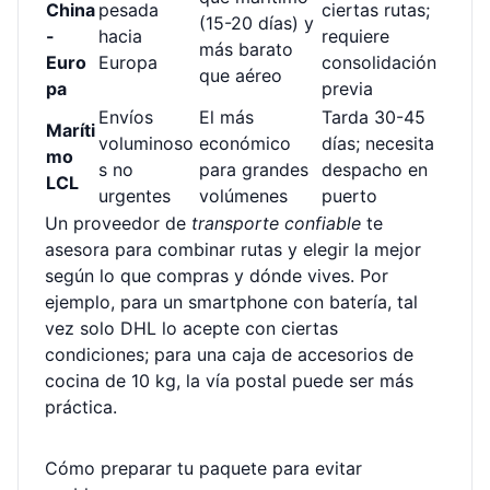
China
pesada
ciertas rutas;
(15-20 días) y
-
hacia
requiere
más barato
Euro
Europa
consolidación
que aéreo
pa
previa
Envíos
El más
Tarda 30-45
Maríti
voluminoso
económico
días; necesita
mo
s no
para grandes
despacho en
LCL
urgentes
volúmenes
puerto
Un proveedor de
transporte confiable
te
asesora para combinar rutas y elegir la mejor
según lo que compras y dónde vives. Por
ejemplo, para un smartphone con batería, tal
vez solo DHL lo acepte con ciertas
condiciones; para una caja de accesorios de
cocina de 10 kg, la vía postal puede ser más
práctica.
Cómo preparar tu paquete para evitar