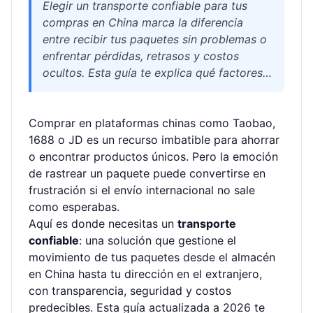
Elegir un transporte confiable para tus
compras en China marca la diferencia
entre recibir tus paquetes sin problemas o
enfrentar pérdidas, retrasos y costos
ocultos. Esta guía te explica qué factores
considerar (transparencia, consolidación,
aduanas, tiempos y tarifas), compara las
Comprar en plataformas chinas como Taobao,
rutas más usadas y te da recomendaciones
1688 o JD es un recurso imbatible para ahorrar
prácticas para enviar desde plataformas
o encontrar productos únicos. Pero la emoción
como Taobao o 1688. Descubre cómo un
de rastrear un paquete puede convertirse en
servicio de logística internacional fiable
frustración si el envío internacional no sale
simplifica el proceso y por qué Welisen es
como esperabas.
una opción sólida para compradores
Aquí es donde necesitas un
hispanohablantes en 2026.
transporte
confiable
: una solución que gestione el
movimiento de tus paquetes desde el almacén
en China hasta tu dirección en el extranjero,
con transparencia, seguridad y costos
predecibles. Esta guía actualizada a 2026 te