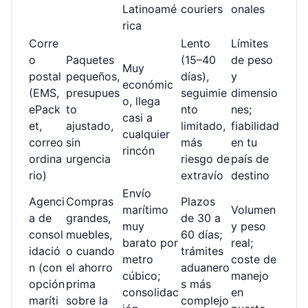
Latinoamé
couriers
onales
rica
Corre
Lento
Límites
o
Paquetes
(15–40
de peso
Muy
postal
pequeños,
días),
y
económic
(EMS,
presupues
seguimie
dimensio
o, llega
ePack
to
nto
nes;
casi a
et,
ajustado,
limitado,
fiabilidad
cualquier
correo
sin
más
en tu
rincón
ordina
urgencia
riesgo de
país de
rio)
extravío
destino
Envío
Agenci
Compras
Plazos
marítimo
Volumen
a de
grandes,
de 30 a
muy
y peso
consol
muebles,
60 días;
barato por
real;
idació
o cuando
trámites
metro
coste de
n (con
el ahorro
aduanero
cúbico;
manejo
opción
prima
s más
consolidac
en
maríti
sobre la
complejo