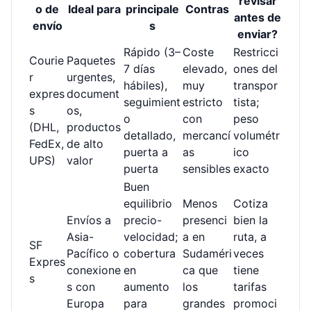
revisar
o de
Ideal para
principale
Contras
antes de
envío
s
enviar?
Rápido (3–
Coste
Restricci
Courie
Paquetes
7 días
elevado,
ones del
r
urgentes,
hábiles),
muy
transpor
expres
document
seguimient
estricto
tista;
s
os,
o
con
peso
(DHL,
productos
detallado,
mercancí
volumétr
FedEx,
de alto
puerta a
as
ico
UPS)
valor
puerta
sensibles
exacto
Buen
equilibrio
Menos
Cotiza
Envíos a
precio-
presenci
bien la
Asia-
velocidad;
a en
ruta, a
SF
Pacífico o
cobertura
Sudaméri
veces
Expres
conexione
en
ca que
tiene
s
s con
aumento
los
tarifas
Europa
para
grandes
promoci