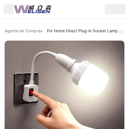
Agente de Compras
For Home Direct Plug-in Socket Lamp Holder with Switch Two Or Three Legs Dormitory Energy-Saving Lighting Plug-in Small Night Lamp LED Bulb