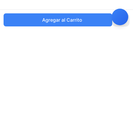
Agregar al Carrito
Welisen
Plataforma profesional de compras en China y reenvío
internacional
Enlaces Rápidos
Soporte
Servicios
Centro de Ayuda
Precios