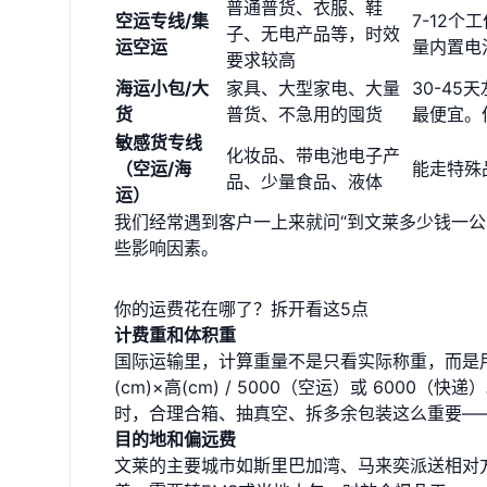
普通普货、衣服、鞋
空运专线/集
7-12
子、无电产品等，时效
运空运
量内置电
要求较高
海运小包/大
家具、大型家电、大量
30-4
货
普货、不急用的囤货
最便宜。
敏感货专线
化妆品、带电池电子产
（空运/海
能走特殊
品、少量食品、液体
运）
我们经常遇到客户一上来就问“到文莱多少钱一
些影响因素。
你的运费花在哪了？拆开看这5点
计费重和体积重
国际运输里，计算重量不是只看实际称重，而是用“实
(cm)×高(cm) / 5000（空运）或 60
时，合理合箱、抽真空、拆多余包装这么重要—
目的地和偏远费
文莱的主要城市如斯里巴加湾、马来奕派送相对