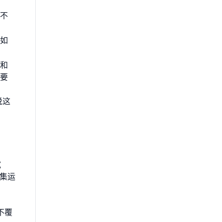
不
如
和
要
说这
宽
么集运
不覆