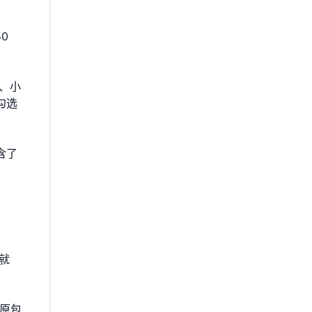
0
、小
勾选
含了
就
原包