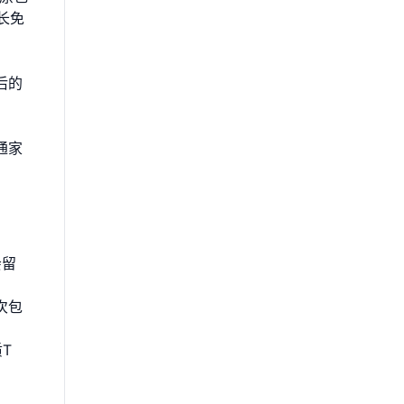
长免
后的
通家
会留
次包
T