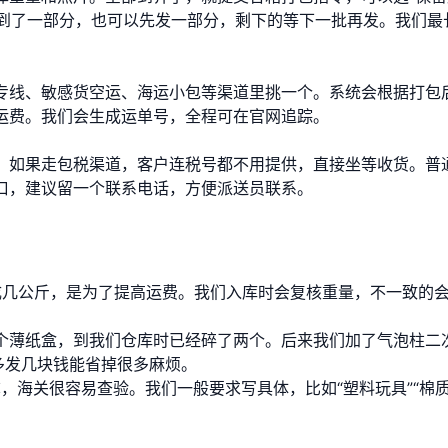
只到了一部分，也可以先发一部分，剩下的等下一批再发。我们最
专线、敏感货空运、海运小包等渠道里挑一个。系统会根据打包
运费。我们会生成运单号，全程可在官网追踪。
，如果走包税渠道，客户连税号都不用提供，直接坐等收货。普
口，建议留一个联系电话，方便派送员联系。
成几公斤，是为了提高运费。我们入库时会复核重量，不一致的
个薄纸盒，到我们仓库时已经碎了两个。后来我们加了气泡柱二
多发几块钱能省掉很多麻烦。
称，海关很容易查验。我们一般要求写具体，比如“塑料玩具”“棉质