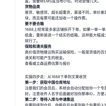
盖，需要转EMS或当地小包，时效会慢几天。
货物品类
普货、敏感货、超长超重货，渠道不同，单价差异
块，而且每票可能还加收一个操作费。
要不要合箱
1688上经常是多家店铺拆开下单，如果一单一
纸盒，重新装进一个结实的纸箱，这样能大幅减
就行了。
保险和清关服务
高价值货物建议购买运输保险，一般是货值的百
清关和可能产生的税金。
查看威立森运费估算与报价
实操四步走：从1688下单到文莱收货
第一步：获取中国仓库地址
注册我们的会员后，系统会自动分配给你一个专属
好。注意收件人名字后面最好加你那串ID，方便
第二步：等待入库与申请集运
包裹陆续到仓后，你能在后台看到每个包裹的入