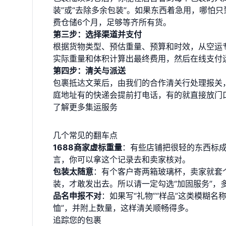
装”或“去除多余包装”。如果东西着急用，哪怕
费仓储6个月，足够等齐所有货。
第三步：选择渠道并支付
根据货物类型、预估重量、预算和时效，从空运
实际重量和体积计算出最终费用，然后在线支付
第四步：清关与派送
包裹抵达文莱后，由我们的合作清关行处理报关
庭地址有的快递会提前打电话，有的就直接放门
了解更多集运服务
几个常见的翻车点
1688商家虚标重量
：有些店铺把很轻的东西标
言，你可以拿这个记录去和卖家核对。
包装太随意
：有个客户寄两箱玻璃杯，卖家就套
装，才敢发出去。所以请一定勾选“加固服务”，
品名申报不对
：如果写“礼物”“样品”这类模糊名
恤”，并附上数量，这样清关顺畅得多。
追踪您的包裹