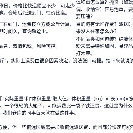
体积重怎么算？抛货（如玩
个工作日，价格比快递便宜不少，可走少
偶、收纳盒）容易泡重，要
池。合箱后派送到门，性价比高。
要压缩？
5天左右到门，运费按立方或公斤计算，
目的港有无堆存费？派送时
但时间久，查询轨迹少。
果没人在家怎么办？
不同品类如何包装？纯液体
品名，双清包税，风险可控。
粉末需要特殊加固，易碎品
打木架。
公斤”，实际上运费由很多因素决定，没法张口就报。接下来就说
际重量”和“体积重量”取大值。体积重量（kg）= 长(cm)×
00（快递）。一个很轻的大箱子，可能运费比一袋子铁还贵。这就是为什
—我们仓库的同事每天就在做这件事。
方便，但一些偏远区域需要加收偏远派送费，而且部分快递可能