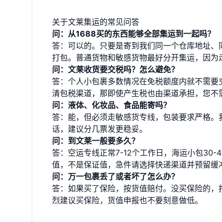
关于文莱集运的常见问答
问：从1688买的东西能够全部集运到一起吗？
答：可以的。只要是寄到我们同一个仓库地址、同
打包。普通货物和敏感货物最好分开集运，因为
问：文莱收货要交税吗？怎么避免？
答：个人小包裹多数情况在免税额度内就不需要
清包税渠道，那即使产生税也由渠道承担，您不
问：液体、化妆品、食品能寄吗？
答：能，但必须走敏感货专线，包装要求严格。
话，建议分几票发更稳妥。
问：到文莱一般要多久？
答：空运专线正常7-12个工作日，海运小包30
值，不是保证值，急件请选择快递渠道并预留缓
问：万一包裹丢了或者坏了怎么办？
答：如果买了保险，按货值赔付。没买保险的，
烈建议买保险，货值申报也不要刻意做低。