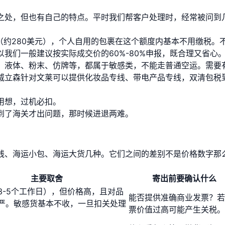
之处，但也有自己的特点。平时我们帮客户处理时，经常被问到
（约280美元），个人自用的包裹在这个额度内基本不用缴税。
我们一般建议按实际成交价的60%-80%申报，既合理又省心
、液体、粉末、仿牌等，都属于敏感类，不能走普通空运。需要
威立森针对文莱可以提供化妆品专线、带电产品专线，双清包税
用想，过机必扣。
到了海关才出问题，那时候进退两难。
线、海运小包、海运大货几种。它们之间的差别不是价格数字那
主要取舍
寄出前要确认什么
3-5个工作日），但价格高，且对品
能否提供准确商业发票？若
严。敏感货基本不收，一旦扣关处理
票价值过高可能产生关税。