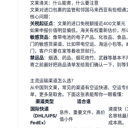
文莱清关：什么能寄，什么要注意
文莱对进口包裹的监管和邻国马来西亚有些相通
核心问题：
关税起征点
：文莱的进口免税额接近400文莱元
如果申报价值明显偏低，海关有权重新估价，所以
敏感货品
：像带电池的电子产品、化妆品、食品
门的敏感货渠道，比如带电空运、海运小包等。
门，客户只要在家等着收货就行。
禁运品
：烟酒、药品、烟花炮竹、武器等基本不
寄之前最好把商品清单发给我们确认一下，别等
主流运输渠道怎么选？
从中国到文莱，常见的渠道有空运快递、空运专
单，更多是取舍。下面这张表能帮你一眼看懂：
渠道类型
适合谁
国际快递
速度快（
急件、重要文件、高价
（DHL/UPS/
名审核最
值小件
FedEx）
成本高。