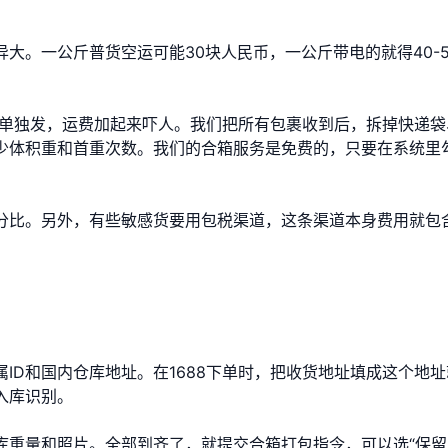
大。一公斤普货空运可能30块人民币，一公斤带电的就得40-5
单单独发，运费加起来吓人。我们把所有包裹收到后，拆掉快递袋
少体积重和首重次数。我们的合箱服务是免费的，只要在系统里
分比。另外，有些敏感货要用包税渠道，这条渠道本身费用就包
ID和国内仓库地址。在1688下单时，把收货地址填成这个地址
入库识别。
库重量和照片。全部到齐了，就提交合箱打包指令，可以选“保留