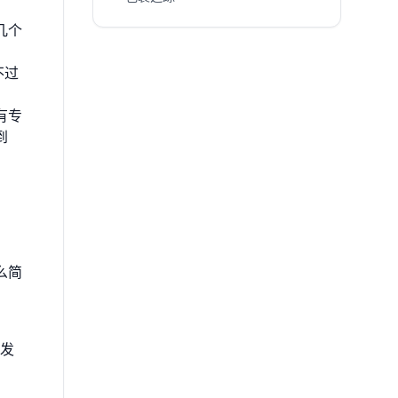
几个
不过
。
有专
到
么简
发