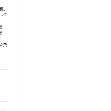
机，
一样
通
教
免费