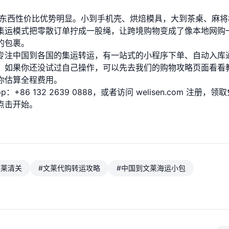
的东西性价比优势明显。小到手机壳、烘焙模具，大到茶桌、麻将
集运模式把零散订单拧成一股绳，让跨境购物变成了像本地网购
的包裹。
专注中国到各国的集运转运，有一站式的小程序下单、自动入库
。如果你还没试过自己操作，可以先去
我们的购物攻略页面
看看
你估算全程费用。
+86 132 2639 0888，或者访问
welisen.com
注册，领取
点击开始。
文莱清关
#文莱代购转运攻略
#中国到文莱海运小包