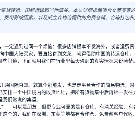
涉及集货转运、国际运输和当地清关。本文详细拆解适合文莱买家
、费用影响因素，以及威立森物流提供的免费仓储、合箱打包和
西，一定遇到过同一个烦恼：很多店铺根本不发海外，或者运费贵
面向中国大陆买家，要直接寄到文莱，就得借助中国的转运仓库，
哪些门道，下面就用我们在行业里每天遇到的真实情况来说清楚
有开通国际直邮。就算个别能发，也是走平台合作的简易物流，时
己安排一个中国境内的收货地址，把所有货物集中后再统一发往
是我们常说的集运。
间人”——可以是朋友，但更专业可靠的是有仓库、有清关经验、有
干这个的，我们在深圳、东莞等地都有合作仓，免费帮客户代收