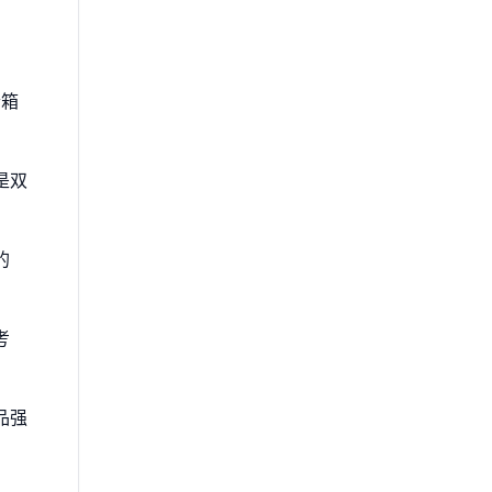
合箱
是双
的
考
品强