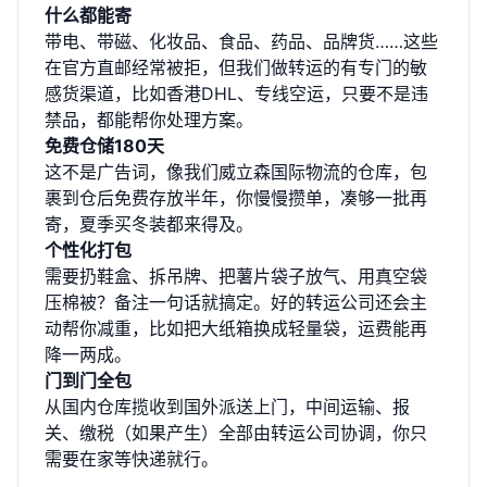
什么都能寄
带电、带磁、化妆品、食品、药品、品牌货……这些
在官方直邮经常被拒，但我们做转运的有专门的敏
感货渠道，比如香港DHL、专线空运，只要不是违
禁品，都能帮你处理方案。
免费仓储180天
这不是广告词，像我们威立森国际物流的仓库，包
裹到仓后免费存放半年，你慢慢攒单，凑够一批再
寄，夏季买冬装都来得及。
个性化打包
需要扔鞋盒、拆吊牌、把薯片袋子放气、用真空袋
压棉被？备注一句话就搞定。好的转运公司还会主
动帮你减重，比如把大纸箱换成轻量袋，运费能再
降一两成。
门到门全包
从国内仓库揽收到国外派送上门，中间运输、报
关、缴税（如果产生）全部由转运公司协调，你只
需要在家等快递就行。