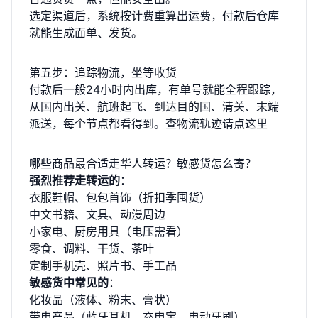
选定渠道后，系统按计费重算出运费，付款后仓库
就能生成面单、发货。
第五步：追踪物流，坐等收货
付款后一般24小时内出库，有单号就能全程跟踪，
从国内出关、航班起飞、到达目的国、清关、末端
派送，每个节点都看得到。
查物流轨迹请点这里
哪些商品最合适走华人转运？敏感货怎么寄？
强烈推荐走转运的
：
衣服鞋帽、包包首饰（折扣季囤货）
中文书籍、文具、动漫周边
小家电、厨房用具（电压需看）
零食、调料、干货、茶叶
定制手机壳、照片书、手工品
敏感货中常见的
：
化妆品（液体、粉末、膏状）
带电产品（蓝牙耳机、充电宝、电动牙刷）