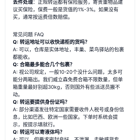
丢件处理
：正规转运都有保险服务，寄贵重物品建
议买保险，保费一般是货值的1%-3%。如果没有
买，通常按运费倍数赔偿。
常见问题 FAQ
Q: 转运地址可以收快递柜的货吗？
A: 可以，仓库是实体地址，丰巢、菜鸟驿站的包裹
都能收。
Q: 合箱最多能合几个包裹？
A: 视公司规定，一般10-20个没什么问题，太多可
能分两箱出。我们威立森免费合箱不限数量，但单
箱重量最好别超30kg，否则国外有些派送员搬不
动。
Q: 转运要提供身份证吗？
A: 部分渠道发往特定国家需要收件人税号或身份信
息，比如巴西、欧洲一些国家。下单时系统会提
示，按提示填就行。
Q: 转运可以寄液体吗？
A: 可以，但要求密封良好、不泄漏，走敏感货专