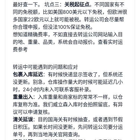
最好查一下。 坑点三：
关税起征点
。不同国家有不
同的免税额，比如美国800美元以下免税，但欧洲很
多国家22欧元以上就可能被税。转运公司会尽量帮
你合理申报，但没法100%保证免税。
想知道精确费率，不如直接去转运公司网站输入目
的地、重量、品类，系统会自动报价。
查看实时运
费参考
转运中可能遇到的问题和应对
包裹入库延迟
：有时候快递显示签收了，但系统还
没更新。别急，仓库操作量大的时候可能延迟几小
时，24小时内未入可联系客服补录。
重量出入
：入库重量和商家标的常常不一样，以仓
库复称为准。我们威立森入库时会拍照留底，有异
议可以申请复核。
清关延误
：目的国海关有时候抽查，或者遇到节假
日积压。如果长时间没更新，先问转运公司要分运
单号，再到当地海关官网查询。