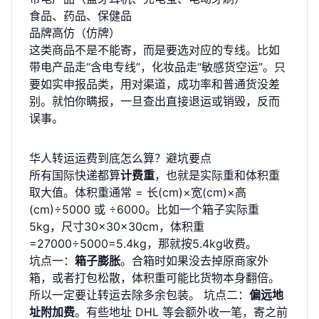
食品、药品、保健品
品牌高仿（仿牌）
这类商品不是不能寄，而是要选对应的专线。比如
带电产品走“含电专线”，化妆品走“敏感货空运”。只
要如实申报品类，用对渠道，成功率和普通货没差
别。就怕你瞒报，一旦查出直接退运或销毁，反而
误事。
华人转运运费到底怎么算？避坑要点
所有国际快递都算
计费重
，也就是实际重和体积重
取大值。体积重通常 = 长(cm)×宽(cm)×高
(cm)÷5000 或 ÷6000。比如一个箱子实际重
5kg，尺寸30×30×30cm，体积重
=27000÷5000=5.4kg，那就按5.4kg收费。
坑点一：
箱子膨胀
。合箱时如果没去掉原商家外
箱，或者打包松散，体积重可能比货物本身翻倍。
所以一定要让转运去除多余包装。 坑点二：
偏远地
址附加费
。有些地址 DHL 等会额外收一笔，寄之前