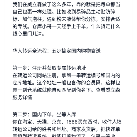
我们在威立森做了这么多年，靠的就是把每单都当
自己包裹一样处理。比如收到易碎品主动贴防碎
标、加气泡柱；遇到粉末液体帮你分拣，安排合适
的专线。仓库小哥一天经手上千单，什么货走什么
线心里门儿清。
华人转运全流程：五步搞定国内购物寄送
第一步：注册并获取专属转运地址
在转运公司网站注册，拿到一串转运编号和国内的
仓库地址。这个地址一般包含你的会员码，这样包
裹一到仓系统就能自动匹配到你名下。
查看威立森
服务详情
第二步：国内下单，坐等入库
你在淘宝、天猫、京东、1688买东西时，收件人填
转运公司给的姓名和地址。商家发货后，把快递单
号填到转运系统，就能盯着物流了。包裹一签收，