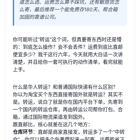
道怎么选、运费怎么算不踩坑，还有敏感货怎
么寄，最后推荐一个能免费存180天、帮合箱
加固的靠谱公司。
你可能听过“转运”这个词，但真要寄东西时还是懵
的：到底怎么操作？会不会丢件？运费到底比直邮
便宜多少？我干这行六年，今天就用大白话一次讲
清楚，并且给你一套可执行的动作清单，看完就能
上手。
什么是华人转运？和普通国际快递有什么区别？
你以为淘宝买个东西直接寄国外就是转运？其实不
是。转运，说白了就是你在国内平台下单，先寄到
一个国内的转运仓库，再由转运公司帮你打包、合
箱，通过国际物流渠道发到国外。
跟直邮比，核心就差在这几个地方：
仓库环节
：直邮是商家直接发，转运多了一个“中转
仓”，你可以把多个包裹攒起来一起寄，运费能省下