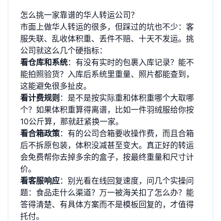
怎么挑一家靠谱的华人转运公司？
市面上做华人转运的很多，但踩过的坑也不少：客
服失联、乱收体积重、丢件不赔、十天不发运。挑
公司就这么几个硬指标：
看仓库和系统
：有没有实时的包裹入库记录？能不
能拍照验货？入库后系统里重量、照片都能查到，
这能避免很多扯皮。
看计费规则
：是不是按实际重和体积重哪个大取哪
个？如果体积重算得离谱，比如一件羽绒服给你按
10公斤算，那就赶紧换一家。
看合箱政策
：有的公司合箱要收操作费，而且合箱
后不拆原包装，体积没减甚至变大。真正好的转运
会免费帮你去掉多余的盒子，按最终重量和尺寸计
价。
看客服响应
：别光看在线回复速度，问几个实操问
题：食品走什么渠道？万一被海关扣了怎么办？能
答得清楚、有具体方案而不是模板回复的，才值得
托付。