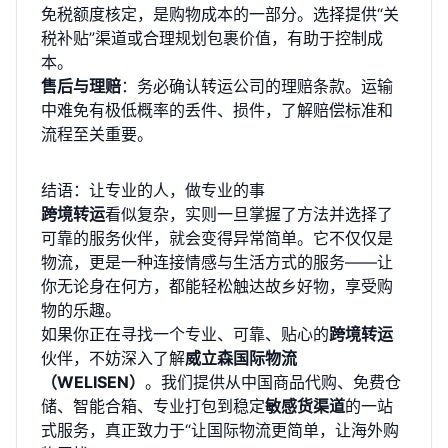
免税额度核定，是购物成本的一部分。选择提供“关
税补贴”渠道或合理规划包裹价值，有助于控制成
本。
售后与理赔
：务必确认转运公司的理赔条款。运输
中难免有极低概率的丢件、损件，了解赔偿标准和
流程至关重要。
结语：让专业的人，做专业的事
跨境转运
看似复杂，实则一旦掌握了方法并选择了
可靠的服务伙伴，就会变得异常简单。它不仅仅是
物流，更是一种连接情感与生活方式的服务——让
你无论身在何方，都能轻松触达故乡好物，享受购
物的乐趣。
如果你正在寻找一个专业、可靠、贴心的
跨境转运
伙伴，不妨深入了解
威立森国际物流
（WELISEN）
。我们提供从中国商品代购、免费仓
储、智能合箱、专业打包到稳定
敏感货渠道
的一站
式服务，真正致力于“让国际物流更简单，让海外购