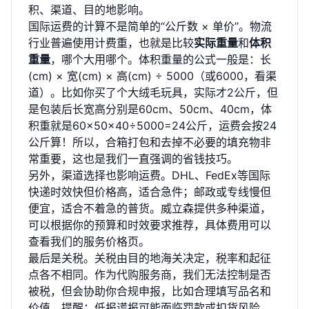
积、渠道、目的地影响。
国际运费的计算不是简单的“公斤数 × 单价”。物流
行业普遍使用计费重，也就是比较
实际重量
和
体积
重量
，哪个大用哪个。体积重量的公式一般是：长
(cm) × 宽(cm) × 高(cm) ÷ 5000（或6000，看渠
道）。比如你买了个大绒毛玩具，实际才2公斤，但
是包装后长宽高分别是60cm、50cm、40cm，体
积重就是60×50×40÷5000=24公斤，运费会按24
公斤算！所以，合箱打包和去掉不必要的填充物非
常重要，这也是我们一直强调的省钱技巧。
另外，渠道选择也影响运费。DHL、FedEx等国际
快递时效快但价格高，适合急件；邮政或专线慢但
便宜，适合不着急的普货。威立森提供多种渠道，
可以根据你的预算和时效要求推荐，
具体费用可以
查看我们的服务价格页
。
最后是关税。关税由目的地海关决定，税率和起征
点各不相同。作为代购服务商，我们无法控制是否
被税，但会协助你合规申报，比如合理填写品名和
价值。提醒：低报谎报可能面临罚款或扣货风险，