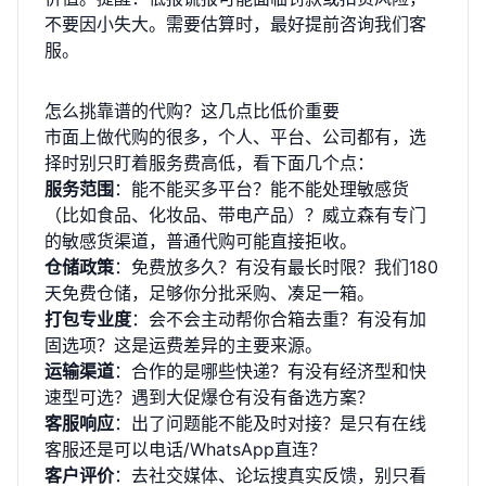
不要因小失大。需要估算时，最好提前咨询我们客
服。
怎么挑靠谱的代购？这几点比低价重要
市面上做代购的很多，个人、平台、公司都有，选
择时别只盯着服务费高低，看下面几个点：
服务范围
：能不能买多平台？能不能处理敏感货
（比如食品、化妆品、带电产品）？威立森有专门
的敏感货渠道，普通代购可能直接拒收。
仓储政策
：免费放多久？有没有最长时限？我们180
天免费仓储，足够你分批采购、凑足一箱。
打包专业度
：会不会主动帮你合箱去重？有没有加
固选项？这是运费差异的主要来源。
运输渠道
：合作的是哪些快递？有没有经济型和快
速型可选？遇到大促爆仓有没有备选方案？
客服响应
：出了问题能不能及时对接？是只有在线
客服还是可以电话/WhatsApp直连？
客户评价
：去社交媒体、论坛搜真实反馈，别只看