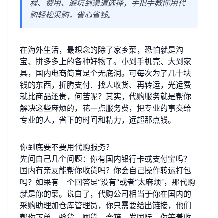
程、费用、避坑到渠道选择，手把手教你用代
购轻松采购，省心省钱。
在海外生活，最想念的除了家乡菜，恐怕就是淘
宝、拼多多上的各种好物了。小到手机壳、大到家
具，国内电商简直是个无底洞。可每次为了几十块
钱的东西，折腾支付、找人收货、再转运，光运费
就比商品还贵，何苦呢？其实，代购服务就是帮你
解决这些麻烦的，花一点服务费，把专业的事交给
专业的人，省下的时间和精力，远超那点钱。
你到底要不要用代购服务？
先问自己几个问题：你有国内银行卡或支付宝吗？
国内有亲友能帮你收货吗？你会自己操作转运打包
吗？如果有一个回答是“没有”或者“太麻烦”，那代购
就是你的菜。说白了，代购公司相当于你在国内的
采购助理加仓库管理员，你只需要给出链接，他们
帮你下单、验货、囤货、合箱、发国际，你等着收