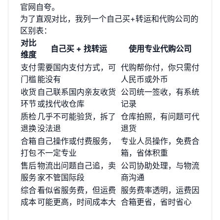
官网自夸。
为了直观对比，我列一个自己买+转运和代购公司的
区别表：
对比
自己买 + 找转运
使用专业代购公司
维度
支付
需要国内支付方式，可
代购帮你付，你只需付
门槛
能没有
人民币或外币
收货
自己联系国内亲友收货
公司统一签收，有系统
环节
或找代收仓库
记录
质检
几乎不可能验货，拆了
仓库拍照，有问题可代
退换
没法退
退货
合箱
自己操作或付费服务，
专业人员操作，免费合
打包
不一定专业
箱，省体积重
售后
物流出问题自己追，卖
公司协助处理，与物流
服务
家不管国际段
商沟通
综合
看似省服务费，但运费
服务费率透明，运费因
成本
可能更高，时间成本大
合箱更省，省时省心