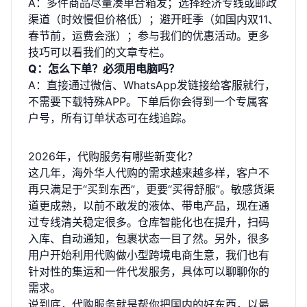
A：多件商品尽量凑单合箱发；选择经济专线或邮政
渠道（时效慢但价格低）；避开旺季（如国内双11、
春节前，运费会涨）；参与我们的优惠活动。更多
技巧可以看
我们的文章专栏
。
Q：怎么下单？必须用电脑吗？
A：直接通过微信、WhatsApp发链接给客服就行，
不需要下载特殊APP。下单后你会得到一个专属客
户号，
所有订单状态可在线追踪
。
2026年，代购服务有哪些新变化？
这几年，海外华人代购的需求越来越多样，客户不
再只满足于“买到东西”，更要“买得舒服”。敏感货渠
道更成熟，以前不敢发的液体、带电产品，现在通
过专线清关稳定很多。仓库智能化也在提升，扫码
入库、自动通知，包裹状态一目了然。另外，很多
用户开始利用代购做小型跨境电商生意，我们也有
针对性的集运和一件代发服务，具体可以聊聊你的
需求。
说到底，代购服务就是帮你把国内的好东西，以最