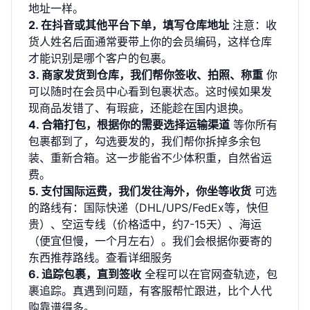
地址一样。
2. 在抖音或其他平台下单，填写仓库地址
注意：收
货人姓名后面通常要带上你的会员编码，这样仓库
才能识别是哪个客户的包裹。
3. 商家发货到仓库，我们帮你签收、拍照、称重
你
可以随时在会员中心看到包裹状态。这时候如果发
现商品发错了、有瑕疵，还能趁在国内退换。
4. 合箱打包，根据你的需要选择运输渠道
等你所有
包裹都到了，勾选要发的，我们帮你拆掉多余包
装、重新合箱。这一步能省不少体积重，自然省运
费。
5. 支付国际运费，我们发往海外，你坐等收货
可选
的路线有：国际快递（DHL/UPS/FedEx等，快但
贵）、空运专线（价格适中，约7-15天）、海运
（便宜但慢，一个月左右）。我们会根据你要寄的
东西推荐路线。
查看详细服务
6. 追踪包裹，直到签收
全程可以在官网查轨迹，
包
裹追踪
。真遇到问题，有客服帮忙跟进，比个人代
购靠谱得多。