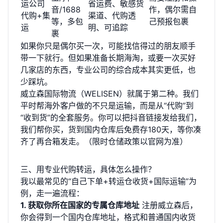
运公司
省运费、敏感货
音/1688
作，偶尔需自
代购+集
渠道、代购透
等，多包
己预报包裹
运
明、可追踪
裹
如果你只是偶尔买一次，可能找信得过的朋友顺手
带一下就行。但如果准备长期海淘，或要一次买好
几家店的东西，专业公司的综合成本其实更低，也
少踩坑。
威立森国际物流（WELISEN）就属于第二种。我们
平时帮海外客户做的不只是运输，而是从“代购”到
“收到货”的全套服务。你可以把抖音链接发给我们，
我们帮你买，货到国内仓库后免费存180天，等你凑
齐了再合箱发走。（限时仓储政策以官网为准）
三、用专业代购转运，具体怎么操作？
我以最常见的“自己下单+转运仓收货+国际运输”为
例，走一遍流程：
1. 获取你所在国家的专属仓库地址
注册威立森后，
你会得到一个国内仓库地址，格式和普通国内收货