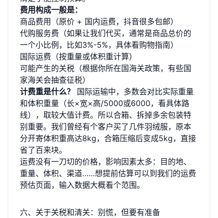
费用构成一般是：
商品费用（原价 + 国内运费，抖音很多包邮）
代购服务费（如果让我们代买，通常是商品总价的
一个小比例，比如3%-5%，具体看
购物指南
）
国际运费（按重量或体积重计算）
可能产生的关税（根据你所在国海关政策，有些国
家海关会抽查征税）
计费重是什么？
国际运输中，多数会对比实际重量
和体积重量（长×宽×高/5000或6000，看具体路
线），取较大值计费。所以合箱、拆掉多余包装特
别重要。我们曾经有个客户买了几件羽绒服，原本
分开寄体积重高达8kg，合箱压缩后变成5kg，直接
省了百来块。
运费没有一刀切的价格，影响因素太多：目的地、
重量、体积、渠道……想提前估算可以到我们的
运费
预估页面
，输入数据大概看个范围。
六、关于关税和清关：别慌，但要有准备