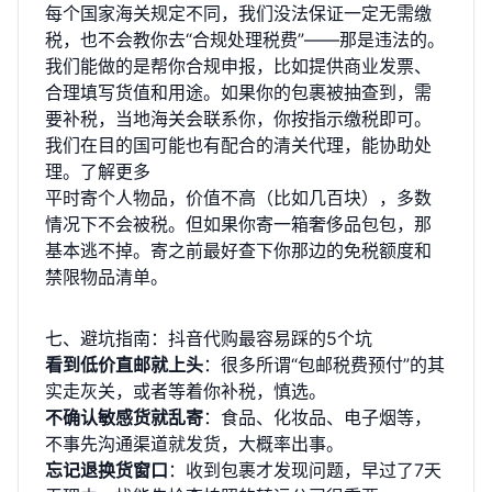
每个国家海关规定不同，我们没法保证一定无需缴
税，也不会教你去“合规处理税费”——那是违法的。
我们能做的是帮你合规申报，比如提供商业发票、
合理填写货值和用途。如果你的包裹被抽查到，需
要补税，当地海关会联系你，你按指示缴税即可。
我们在目的国可能也有配合的清关代理，能协助处
理。
了解更多
平时寄个人物品，价值不高（比如几百块），多数
情况下不会被税。但如果你寄一箱奢侈品包包，那
基本逃不掉。寄之前最好查下你那边的免税额度和
禁限物品清单。
七、避坑指南：抖音代购最容易踩的5个坑
看到低价直邮就上头
：很多所谓“包邮税费预付”的其
实走灰关，或者等着你补税，慎选。
不确认敏感货就乱寄
：食品、化妆品、电子烟等，
不事先沟通渠道就发货，大概率出事。
忘记退换货窗口
：收到包裹才发现问题，早过了7天