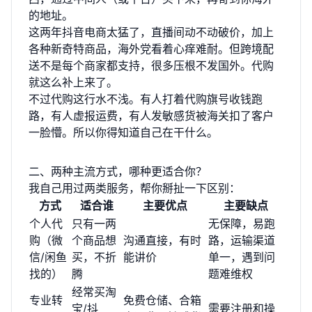
的地址。
这两年抖音电商太猛了，直播间动不动破价，加上
各种新奇特商品，海外党看着心痒难耐。但跨境配
送不是每个商家都支持，很多压根不发国外。代购
就这么补上来了。
不过代购这行水不浅。有人打着代购旗号收钱跑
路，有人虚报运费，有人发敏感货被海关扣了客户
一脸懵。所以你得知道自己在干什么。
二、两种主流方式，哪种更适合你？
我自己用过两类服务，帮你掰扯一下区别：
方式
适合谁
主要优点
主要缺点
个人代
只有一两
无保障，易跑
购（微
个商品想
沟通直接，有时
路，运输渠道
信/闲鱼
买，不折
能讲价
单一，遇到问
找的）
腾
题难维权
经常买淘
专业转
免费仓储、合箱
宝/抖
需要注册和操