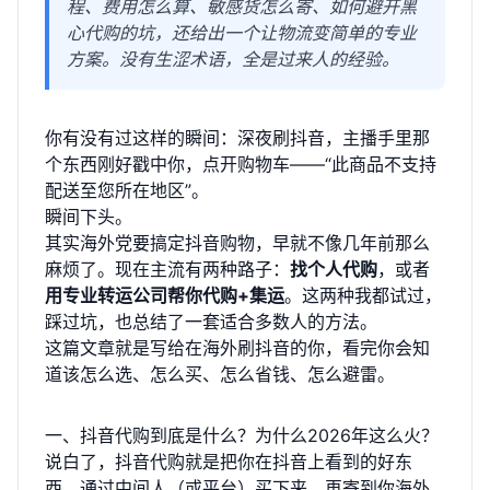
程、费用怎么算、敏感货怎么寄、如何避开黑
心代购的坑，还给出一个让物流变简单的专业
方案。没有生涩术语，全是过来人的经验。
你有没有过这样的瞬间：深夜刷抖音，主播手里那
个东西刚好戳中你，点开购物车——“此商品不支持
配送至您所在地区”。
瞬间下头。
其实海外党要搞定抖音购物，早就不像几年前那么
麻烦了。现在主流有两种路子：
找个人代购
，或者
用专业转运公司帮你代购+集运
。这两种我都试过，
踩过坑，也总结了一套适合多数人的方法。
这篇文章就是写给在海外刷抖音的你，看完你会知
道该怎么选、怎么买、怎么省钱、怎么避雷。
一、抖音代购到底是什么？为什么2026年这么火？
说白了，抖音代购就是把你在抖音上看到的好东
西，通过中间人（或平台）买下来，再寄到你海外