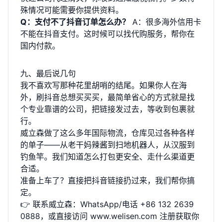
殊情况可能需要你提供资料。
Q：支付不了抖音订单怎么办？
A：很多海外信用卡
不能在抖音支付。这时候可以找代购服务，帮你在
国内付款。
九、最后说几句
我不喜欢写那种花里胡哨的结尾。如果你人在海
外，刷抖音总想买买买，最简单省心的方式就是找
个专业靠谱的公司，把链接发过去，等收到包裹就
行。
威立森做了这么多年国际物流，仓库见过各种各样
的单子——从老干妈辣酱到扫地机器人，从汉服到
钓鱼竿。我们知道怎么打包更安全、走什么渠道更
合适。
准备上车了？直接把抖音链接扔过来，我们帮你搞
定。
👉 联系威立森：WhatsApp/电话 +86 132 2639
0888，或直接访问
www.welisen.com
注册获取你