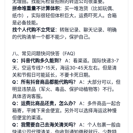
无理由。找能先检查拍照的转运公司很重要。
拼命堆重量不计算体积
：买一堆泡货（比如玩偶、
纸巾），实际很轻但体积巨大，运费吓死人。合箱
是必备技能。
找个人代购不立凭证
：转账记录、聊天记录、明确
的代购清单一个都不能少，保护自己。
八、常见问题快问快答（FAQ）
Q：抖音代购多久能到？
A：看渠道。国际快递3-7
天，空运专线7-15天，海运30-45天左右。但是清
关和节假日可能延长，不要卡死日期。
Q：所有抖音商品都能代购吗？
A：大部分可以，但
明显违禁品（军火、毒品、保护动植物等）不行。
具体咨询客服。
Q：运费比商品还贵，怎么办？
A：多件商品一起合
箱寄，平摊下来会便宜。另外可以选择海运这种慢
但便宜的渠道。
Q：我需要自己去海关清关吗？
A：个人包裹一般由
快递公司代理清关，你收到通知缴税就行。少数特