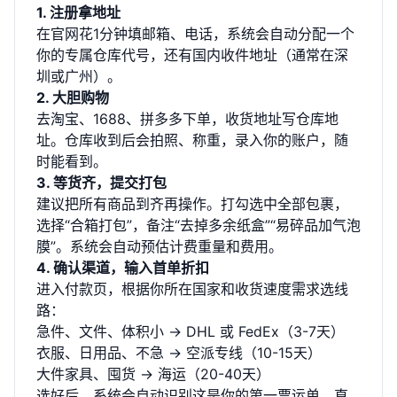
1. 注册拿地址
在官网花1分钟填邮箱、电话，系统会自动分配一个
你的专属仓库代号，还有国内收件地址（通常在深
圳或广州）。
2. 大胆购物
去淘宝、1688、拼多多下单，收货地址写仓库地
址。仓库收到后会拍照、称重，录入你的账户，随
时能看到。
3. 等货齐，提交打包
建议把所有商品到齐再操作。打勾选中全部包裹，
选择“合箱打包”，备注“去掉多余纸盒”“易碎品加气泡
膜”。系统会自动预估计费重量和费用。
4. 确认渠道，输入首单折扣
进入付款页，根据你所在国家和收货速度需求选线
路：
急件、文件、体积小 → DHL 或 FedEx（3-7天）
衣服、日用品、不急 → 空派专线（10-15天）
大件家具、囤货 → 海运（20-40天）
选好后，系统会自动识别这是你的第一票运单，直