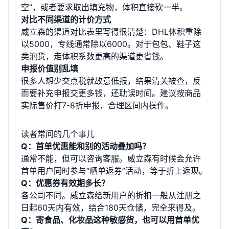
空”，或者要求取出填充物，体积直接砍一半。
对比不同渠道的计价方式
威立森的
渠道对比表
里写得很清楚：DHL体积重除
以5000，专线通常除以6000。对于包包、鞋子这
类泡货，走体积系数更高的渠道更省钱。
申报价值别乱填
很多人想少交点税就故意低报，结果清关被查，反
而要补充申报交更多钱，还耽误时间。建议按商品
实际售价打7-8折申报，合理区间内操作。
读者常问的几个事儿
Q：首单优惠能和别的活动叠加吗？
通常不能，但可以咨询客服。威立森有时候会允许
首单用户同时参与“晒单返券”活动，等于折上返现。
Q：优惠券有效期多长？
各公司不同。威立森给新用户的折扣一般从注册之
日起60天内有效，结合180天仓储，完全来得及。
Q：寄食品、化妆品这种敏感货，也可以用首单优