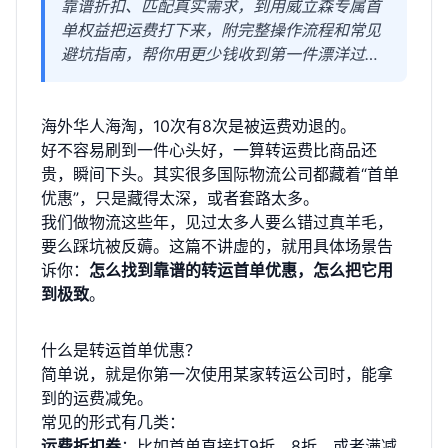
靠谱折扣、匹配真实需求，到用威立森专属首
单权益把运费打下来，附完整操作流程和常见
避坑指南，帮你用更少钱收到第一件漂洋过海
的包裹。
海外华人海淘，10次有8次是被运费劝退的。
好不容易刷到一件心头好，一算转运费比商品还
贵，瞬间下头。其实很多国际物流公司都藏着“首单
优惠”，只是藏得太深，或者套路太多。
我们做物流这些年，见过太多人要么错过真羊毛，
要么踩坑被反薅。这篇不讲虚的，就用具体场景告
诉你：
怎么找到靠谱的转运首单优惠，怎么把它用
到极致
。
什么是转运首单优惠？
简单说，就是你第一次使用某家转运公司时，能拿
到的运费减免。
常见的形式有几类：
运费折扣券
：比如首单直接打9折、8折，或者满减