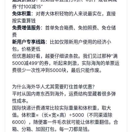
券“付100减15”
免体积重
：对寄大体积轻物的人来说最实在，直接
按实重算钱
免费增值服务
：首单免合箱费、免拍照费、免仓储
费
新用户专享线路
：比如仅限新用户使用的经济小
包，价格更低
但优惠越好看，越要仔细读条款。我们见过那种“满
5000减499”的券，听起来刺激，实际海淘的单票运
费很少一次性冲到5000块，最后只能作废。
为什么海外华人尤其需要盯住首单优惠？
平时从国内寄东西到海外，运费结构里藏着很多弹
性成本。
国际快递计费通常比较实际重量和体积重，取大
值。体积重=（长×宽×高）÷5000（不同渠道除
6000），随便塞一件毛衣就可能让体积重翻倍。合
箱、分箱、加固打包，每一刀都是钱。