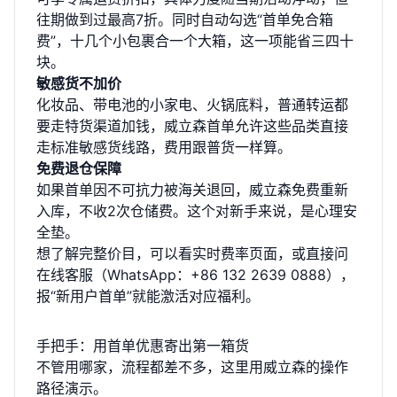
往期做到过最高7折。同时自动勾选“首单免合箱
费”，十几个小包裹合一个大箱，这一项能省三四十
块。
敏感货不加价
化妆品、带电池的小家电、火锅底料，普通转运都
要走特货渠道加钱，威立森首单允许这些品类直接
走标准敏感货线路，费用跟普货一样算。
免费退仓保障
如果首单因不可抗力被海关退回，威立森免费重新
入库，不收2次仓储费。这个对新手来说，是心理安
全垫。
想了解完整价目，可以看
实时费率页面
，或直接问
在线客服（WhatsApp：+86 132 2639 0888），
报“新用户首单”就能激活对应福利。
手把手：用首单优惠寄出第一箱货
不管用哪家，流程都差不多，这里用威立森的操作
路径演示。