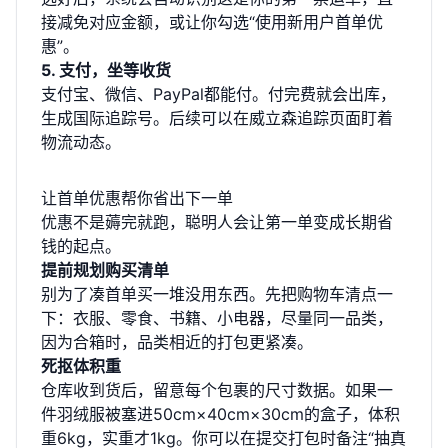
接减免对应金额，或让你勾选“使用新用户首单优
惠”。
5. 支付，坐等收货
支付宝、微信、PayPal都能付。付完费就会出库，
生成国际追踪号。后续可以在
威立森追踪页面
盯着
物流动态。
让首单优惠帮你省出下一单
优惠不是薅完就跑，聪明人会让第一单变成长期省
钱的起点。
提前规划购买清单
别为了凑首单买一堆没用东西。先把购物车清点一
下：衣服、零食、书籍、小电器，尽量同一品类，
因为合箱时，品类相近的打包更紧凑。
死抠体积重
仓库收到货后，留意每个包裹的尺寸数据。如果一
件羽绒服被塞进50cm×40cm×30cm的盒子，体积
重6kg，实重才1kg。你可以在提交打包时备注“抽真