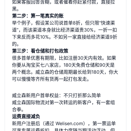
如果客服回答含糊，或者催着你赶紧付款，直接拉
黑。
第二步：算一笔真实的账
举个例子，假设某公司说首单8折，但只限“快速渠
道”，而该渠道本身就比经济渠道贵30%，一折一扣
下来反而多花10%。不如另一家直接给经济渠道9折
的。
第三步：看仓储和打包政策
很多首单优惠有期限，比如注册30天内有效。如果
你要从淘宝买七八家店，180天免费仓储和90天是
两个概念。威立森的
仓储周期
最长给到180天，你大
可以慢慢等齐所有货再一起打包发走。
威立森新用户首单权益：不只打折那么简单
威立森国际物流对第一次转运的新客户，有一套组
合拳。
运费直接减负
新用户注册后（通过
Welisen.com
），第一票运单
可享专属运费折扣，具体力度随当期活动浮动，但