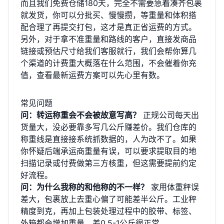
而且我们
免费仓储180天
，完全不需要急着凑齐包裹
就发货，你可以分批买、慢慢攒，等重量和体积搭
配合理了再提交打包，这才是真正省运费的方式。
另外，对于拿不准重量和路线的客户，直接发商品
链接或预估尺寸给我们客服就行，我们会帮你算几
个渠道的计费重大概落在什么范围，不会催着你充
值，
查看最新运费方案
可以先心里有数。
常见问题
问：转运称重会不会被故意写高？
正规公司每天出
货量大，没必要靠多写几公斤赚差价。我们仓库的
称重线是直接接系统抓数据的，人为改不了。如果
你怀疑后端承运商重量有误，可以要求提取目的地
扫描记录或付费做第三方核重，但这需要提前约定
好流程。
问：为什么我称的和他称的不一样？
家用体重秤误
差大，包裹放上去重心偏了可能差半公斤。工业秤
精度到克，再加上包装处理过程中的胶带、标签、
外箱都会增加重量，差0.5-1公斤很正常。