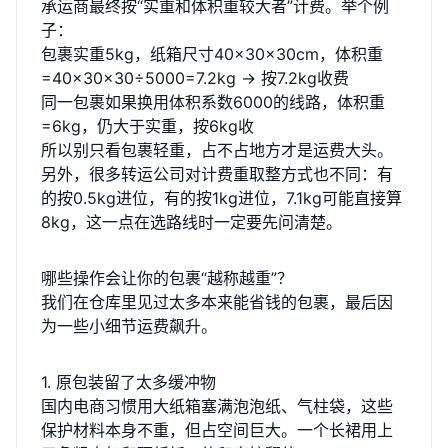
承运商最终按“实重和体积重较大者”计费。举个例
子：
包裹实重5kg，纸箱尺寸40×30×30cm，体积重
=40×30×30÷5000=7.2kg → 按7.2kg收费
同一包裹如果换用体积系数6000的线路，体积重
=6kg，仍大于实重，按6kg收
所以别只看包裹轻重，占不占地方才是运费大头。
另外，很多转运公司对计费重取整方式也不同：有
的按0.5kg进位，有的按1kg进位，7.1kg可能直接算
8kg，这一点在选路线时一定要先问清楚。
哪些操作会让你的包裹“越称越重”？
我们在仓库里见过太多本来能省钱的包裹，最后因
为一些小细节运费飙升。
1. 原包装留了太多缓冲物
国内电商习惯用大纸箱塞满泡泡纸、气柱袋，这些
保护材料本身不重，但占空间巨大。一个长裙用上