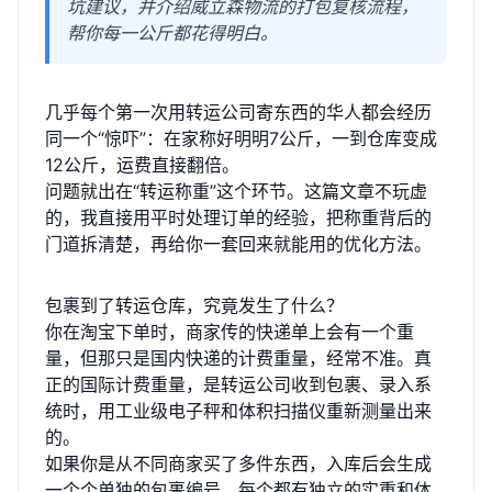
坑建议，并介绍威立森物流的打包复核流程，
帮你每一公斤都花得明白。
几乎每个第一次用转运公司寄东西的华人都会经历
同一个“惊吓”：在家称好明明7公斤，一到仓库变成
12公斤，运费直接翻倍。
问题就出在“转运称重”这个环节。这篇文章不玩虚
的，我直接用平时处理订单的经验，把称重背后的
门道拆清楚，再给你一套回来就能用的优化方法。
包裹到了转运仓库，究竟发生了什么？
你在淘宝下单时，商家传的快递单上会有一个重
量，但那只是国内快递的计费重量，经常不准。真
正的国际计费重量，是转运公司收到包裹、录入系
统时，用工业级电子秤和体积扫描仪重新测量出来
的。
如果你是从不同商家买了多件东西，入库后会生成
一个个单独的包裹编号，每个都有独立的实重和体