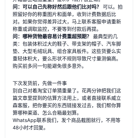
问：可以自己先称好然后跟他们比对吗？
可以。拍
照留好你的称重图片和面单，收到计费数据后比
对。如果你觉得差异过大，马上联系客服申请重新
称重或调取监控，不要等到付款后再提。
问：哪种货物最容易计费重超预期？
最典型的几
类：包装体积过大的鞋子、带支架的帽子、汽车脚
垫、大型毛绒玩具、组合家具板件。这些货要么实
重轻体积大，要么形状不规则导致尺寸量测偏高。
购买前多问一句能避免很多意外。
下次发货前，先做一件事
别自己对着淘宝订单猜重量了。花两分钟把我们这
篇文章里提到的估算方法用上，或者直接联系威立
森客服，把你要买的东西链接发过去，我们帮你算
算哪种渠道、怎么合箱最划算。
WhatsApp联系我们
，发个商品截图就行，不用等
48小时才回复。