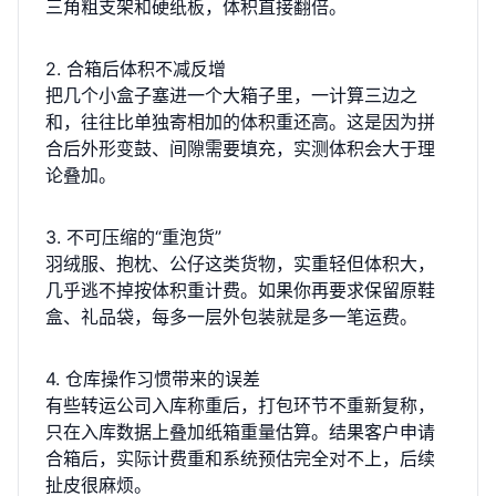
三角粗支架和硬纸板，体积直接翻倍。
2. 合箱后体积不减反增
把几个小盒子塞进一个大箱子里，一计算三边之
和，往往比单独寄相加的体积重还高。这是因为拼
合后外形变鼓、间隙需要填充，实测体积会大于理
论叠加。
3. 不可压缩的“重泡货”
羽绒服、抱枕、公仔这类货物，实重轻但体积大，
几乎逃不掉按体积重计费。如果你再要求保留原鞋
盒、礼品袋，每多一层外包装就是多一笔运费。
4. 仓库操作习惯带来的误差
有些转运公司入库称重后，打包环节不重新复称，
只在入库数据上叠加纸箱重量估算。结果客户申请
合箱后，实际计费重和系统预估完全对不上，后续
扯皮很麻烦。