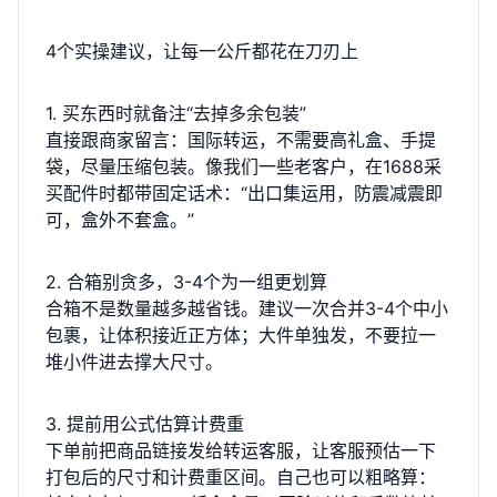
4个实操建议，让每一公斤都花在刀刃上
1. 买东西时就备注“去掉多余包装”
直接跟商家留言：国际转运，不需要高礼盒、手提
袋，尽量压缩包装。像我们一些老客户，在1688采
买配件时都带固定话术：“出口集运用，防震减震即
可，盒外不套盒。”
2. 合箱别贪多，3-4个为一组更划算
合箱不是数量越多越省钱。建议一次合并3-4个中小
包裹，让体积接近正方体；大件单独发，不要拉一
堆小件进去撑大尺寸。
3. 提前用公式估算计费重
下单前把商品链接发给转运客服，让客服预估一下
打包后的尺寸和计费重区间。自己也可以粗略算：