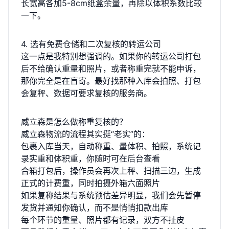
长宽高各加5-8cm纸盒余量，再除以体积系数比较
一下。
4. 选有免费仓储和二次复核的转运公司
这一点是我特别想强调的。如果你的转运公司打包
后不给确认重量和照片，或者称重完就不能申诉，
那你完全是在盲寄。最好找那种入库会拍照、打包
会复秤、数据可要求复核的服务商。
威立森是怎么做称重复核的？
威立森物流的流程其实挺“老实”的：
包裹入库当天，自动称重、量体积、拍照，系统记
录实重和体积重，你随时可在后台查看
合箱打包后，操作员会再次上秤、扫描三边，生成
正式的计费重，同时拍摄外箱六面照片
如果复称结果与系统预估差异明显，我们会先暂停
发货并通知你确认，而不是悄悄扣款出库
每个环节的重量、照片都有记录，双方不扯皮