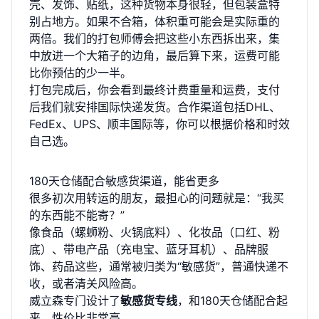
壳、发饰、贴纸，这种货物本身很轻，但包装盒特
别占地方。如果不合箱，体积重可能会是实际重的
两倍。我们的打包师傅会把这些小东西拆出来，集
中放进一个大箱子的边角，最后算下来，运费可能
比你预估的少一半。
打包完成后，你会看到最终计费重量和运费，支付
后我们就安排国际快递发货。合作渠道包括DHL、
FedEx、UPS、顺丰国际等，你可以根据价格和时效
自己选。
180天仓储配合敏感货渠道，能省更多
很多初次用转运的朋友，最担心的问题就是：“我买
的东西能不能寄？”
像食品（螺蛳粉、火锅底料）、化妆品（口红、粉
底）、带电产品（充电宝、蓝牙耳机）、品牌服
饰、药品这些，通常被归类为“敏感货”，普通快递不
收，或者清关风险高。
威立森专门设计了
敏感货专线
，和180天仓储配合起
来，性价比非常高。