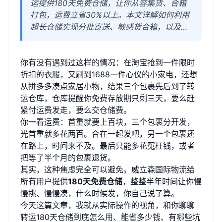
运提供180天免费仓储，让你从容集货、合箱
打包，运费立省30%以上。本文详解如何利用
超长仓储实现分批寄送、敏感货合箱，以及集
运全流程避坑指南。
你有没有遇到过这样的情况：在淘宝抢到一件限时
折扣的衣服，又刷到1688一件心仪的小家电，还想
从拼多多凑点家居小物，结果三个包裹先后到了转
运仓库，仓库提醒你免费存放期只剩三天，要么赶
紧付运费发走，要么交仓储费。
你一看运费：首重就要上百块，三个包裹分开发，
光首重就多花两百。合在一起发吧，另一个包裹还
在路上，时间来不及。最后只能多花冤枉钱，或者
把等了半个月的包裹退货。
其实，这种焦虑完全可以避免。威立森国际物流给
所有用户提供
180天免费仓储
，整整半年时间让你慢
慢挑、慢慢凑，什么时候发，你自己说了算。
今天这篇文章，我就从实际操作的视角，和你聊聊
转运180天仓储到底怎么用、能省多少钱、有哪些坑