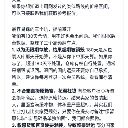
如果你想知道上周刚发过的类似路线的价格区间，
可以直接
联系我们获取参考报价
。
最容易踩的三个坑，提前避开
哪怕有180天仓储，用不好也会出问题。我们根据后
台数据，整理了三个高频翻车点：
1. 以为无限期存放，结果超期被销毁
180天是从包
裹入库那天开始算，不是从你下单那天算。如果你
忘了，超过180天不处理，仓库有权自行处置，通常
是销毁或退回。退回的国内运费还要你自己承担。
所以，建议你每月登录一次会员系统，看看库存清
单。
2. 不合箱直接原箱寄，花冤枉钱
有些客户担心拆包
会损坏商品，选择原箱转运。结果卖家的包装超
大，里面塞满缓冲物，体积重严重超标。其实我们
专业打包比卖家更规范，只要你在提交时备注“保留
原包装”或“易碎品单独加固”，我们都会照做。
3. 敏感货和普货硬要混装，导致整票退运
部分国家