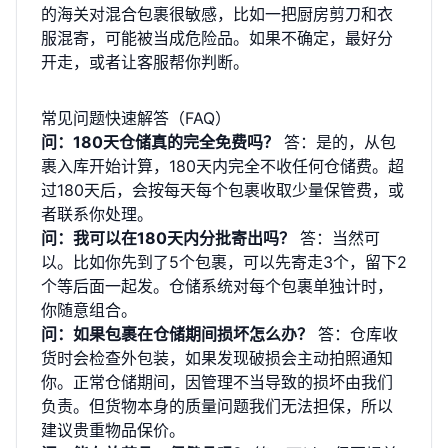
的海关对混合包裹很敏感，比如一把厨房剪刀和衣
服混寄，可能被当成危险品。如果不确定，最好分
开走，或者让客服帮你判断。
常见问题快速解答（FAQ）
问：180天仓储真的完全免费吗？
答：是的，从包
裹入库开始计算，180天内完全不收任何仓储费。超
过180天后，会按每天每个包裹收取少量保管费，或
者联系你处理。
问：我可以在180天内分批寄出吗？
答：当然可
以。比如你先到了5个包裹，可以先寄走3个，留下2
个等后面一起发。仓储系统对每个包裹单独计时，
你随意组合。
问：如果包裹在仓储期间损坏怎么办？
答：仓库收
货时会检查外包装，如果发现破损会主动拍照通知
你。正常仓储期间，因管理不当导致的损坏由我们
负责。但货物本身的质量问题我们无法担保，所以
建议贵重物品保价。