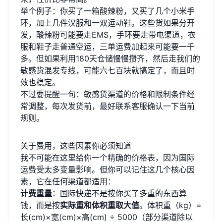
举个例子：你买了一箱酸辣粉，又买了几个小米手
环，加上几件汉服和一双运动鞋。这些货如果分开
发，酸辣粉可能要走EMS，手环要走带电渠道，衣
服和鞋子走普通空运，三单运费加起来可能要一千
多。但如果利用180天仓储慢慢攒齐，然后走我们的
敏感货混发专线，可能六七百块就搞定了，而且时
效也稳定。
不过要提醒一句：敏感货渠道的价格和限制条件经
常调整，每次发货前，最好联系客服确认一下当前
规则。
关于费用，这些因素你必须知道
我不可能在这里给你一个精确的价格表，因为国际
运费受太多变量影响。但你可以记住这几个核心因
素，它在任何渠道都适用：
计费重量
：国际快递不是按你买了多重的东西算
钱，而是按
实际重和体积重取大值
。体积重（kg）=
长(cm)×宽(cm)×高(cm) ÷ 5000（部分渠道除以