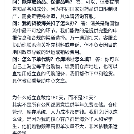
问：能存放药品、保健品吗？
答：可以，但要提前
告知品名和成分。因为不同国家对药品进口限制极
严，需要走特殊渠道，具体请咨询客服。
问：我的货被海关扣了怎么办？
答：清关是跨国物
流中最不可控的环节。我们能做的是提供完整的申
报信息和合规的渠道选择。万一遇到扣关，客服会
协助你联系海关补充材料或申诉，但不负责因目的
地国政策导致的退运或销毁费用。
问：怎么下单代购？仓库地址怎么填？
答：你可以
自己上淘宝等平台购物，填我们仓库地址，也可以
直接用威立森的
代购服务
，我们帮你下单和验货。
具体教程看
帮助中心文章
。
为什么威立森敢给180天，而不是30天？
其实不是所有公司都愿意提供半年免费仓储。仓库
管理、库存系统、人力成本都是钱。我们之所以这
么做，是因为我的核心客户群是海外华人和留学
生，他们购物频率高但单次量不大，非常依赖集运
来省钱。