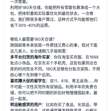
一次首重。
利用好180天仓储，你能把所有零散包裹凑成一个大
包，把体积重和实际重优化到最优状态，一次寄
出。我们帮很多客户算过，这种方式平均能帮他们
省下30%-40%的运费。
哪些人最需要180天仓储？
跨国邮寄本来就是一件费钱又费心的事，但对下面
这几类人，长仓储期几乎是刚需：
多平台扫货的海外买家
：你在淘宝买衣服、在1688
批点小饰品、在京东买个手机壳，这些包裹到达仓
库的时间完全不同。180天足够你分批次采购，不用
担心哪个先到哪个后到。
喜欢蹲大促的留学生
：双11、618、黑五返场……你
不可能一次性买完所有促销品。利用半年的免费仓
储，你可以把不同时期的折扣好物慢慢囤起来，最
后一起发。
转运敏感货的用户
：比如你买了食品、化妆品、带
电池的电子产品，这些通常要发特殊渠道，价格比