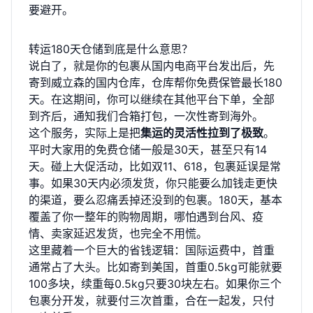
要避开。
转运180天仓储到底是什么意思？
说白了，就是你的包裹从国内电商平台发出后，先
寄到威立森的国内仓库，仓库帮你免费保管最长180
天。在这期间，你可以继续在其他平台下单，全部
到齐后，通知我们合箱打包，一次性寄到海外。
这个服务，实际上是把
集运的灵活性拉到了极致
。
平时大家用的免费仓储一般是30天，甚至只有14
天。碰上大促活动，比如双11、618，包裹延误是常
事。如果30天内必须发货，你只能要么加钱走更快
的渠道，要么忍痛丢掉还没到的包裹。180天，基本
覆盖了你一整年的购物周期，哪怕遇到台风、疫
情、卖家延迟发货，也完全不用慌。
这里藏着一个巨大的省钱逻辑：国际运费中，首重
通常占了大头。比如寄到美国，首重0.5kg可能就要
100多块，续重每0.5kg只要30块左右。如果你三个
包裹分开发，就要付三次首重，合在一起发，只付