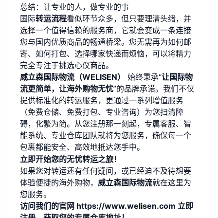
总结：让专业的人，做专业的事
国际
转运流程
看似环节众多，但只要理清头绪，并
选择一个值得信赖的服务商，它就会变成一条连接
您与国内优质商品的畅通桥梁。您无需再为如何邮
寄、如何打包、选择哪家快递而烦恼，可以将精力
完全专注于挑选心仪商品。
威立森国际物流（WELISEN）
始终秉承“
让国际物
流更简单，让海外购物无忧
”的品牌承诺。我们不仅
提供标准化的转运服务，更通过一系列增值服务
（免费仓储、免费打包、专业咨询）为您扫清障
碍，化繁为简。从您注册那一刻起，专属客服、智
能系统、专业仓库团队就将为您服务，确保每一个
包裹都能安全、高效地抵达您手中。
立即开始您的无忧转运之旅！
如果您对转运还有任何疑问，或已经迫不及待想要
体验便捷的海外购物，
威立森国际物流
就在这里为
您服务。
访问我们的官网
https://www.welisen.com
立即
注册，获取您的专属仓库地址！