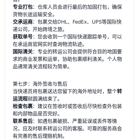
专业打包
：仓库人员会进行最后的加固打包，确保
货物长途运输安全。
交承运商
：包裹交给DHL、FedEx、UPS等国际快
递公司，开始跨境之旅。
获取单号
：您会收到一个国际快递跟踪单号，可以
在承运商官网实时查询物流轨迹。
国际清关
：专业的转运公司会提供符合目的地国要
求的商业发票和运单，协助包裹顺利清关。个人物
品通常清关流程较为简单。
第七步：海外签收与售后
当快递员将包裹送达您留下的海外地址时，整个
转
运流程
就圆满结束了。
检查包裹
：建议在签收时或签收后尽快检查外包装
和内部物品是否完好。
联系售后
：如遇包裹破损、严重延误或丢件等情
况，应及时联系转运公司的客服。可靠的服务商会
有完善的售后理赔机制。