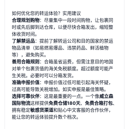
如何优化您的转运体验？实用建议
合理规划购物
：尽量集中一段时间购物，让包裹同
时或先后脚到达仓库，以便尽快合箱发出，缩短整
体收货时间。
了解禁运品
：提前了解转运公司和目的国家的禁运
物品清单（如易燃易爆品、违禁药品、鲜活植物
等），避免购买。
善用合箱规则
：合箱虽省运费，但需注意目的地国
对单个包裹货值的海关免税额度。超过额度可能产
生关税。必要时可以分箱发货。
准确申报价值
：申报价值过低可能引起海关怀疑，
过高可能导致关税增加。如实申报是最佳策略。
选择可靠伙伴
：这是最重要的一点。一个像
威立森
国际物流
这样提供
免费仓储180天
、
免费合箱打包
、
拥有稳定
敏感货渠道
和贴心中文客服的合作伙伴，
能让您的转运体验提升数个档次。