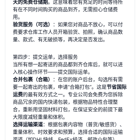
天的免费仓储期
。这意味着您有充足的时间等待所
有在不同时间购买的商品到齐，无需担心仓储费
用。
验货服务（可选）
：如果您对商品不放心，可以付
费要求仓库工作人员开箱验货、拍照，确认商品数
量、款式、有无破损等，再决定是否发出。
第四步：提交运单，选择服务
当所有想一起寄送的商品都到齐仓库后，就可以进
入核心操作环节——提交国际运单。
合并包裹（合箱）
：在您的账户后台，勾选所有需
要一起寄出的包裹，申请“合箱打包”。这是
节省国际
运费
的最有效方式之一。专业公司会免费为您拆除
商品冗余的国内快递包装，根据物品特性合理整
合，重新用坚固材料打包，在保证安全的前提下最
大限度减轻重量和体积。
选择运输渠道
：根据包裹内容物（普货/敏感货）、
重量体积、时效要求和预算，选择合适的国际运输
渠道（如DHL快线、FedEx经济、邮政小包等）。