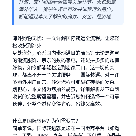
打包、支付和国际运输等关键环节。无论您是
海外华人、留学生还是首次尝试转运的用户，
都能通过本文了解如何高效、安全、经济地将
心仪商品送达手中，并了解威立森国际物流如
何简化每一步，让国际物流变得更简单。
海外购物无忧：一文详解国际转运全流程，让您轻
松收货到海外
身处海外，心系国内琳琅满目的商品？无论是淘宝
的潮流服饰、京东的数码家电，还是拼多多的超值
好物，如今都能轻松送到您家门口。这一切的实
现，都离不开一个关键服务——
国际转运
。对于许
多海外用户而言，转运流程可能显得神秘而复杂。
别担心，本文将为您抽丝剥茧，详细解析从下单到
收货的完整
转运流程
，并告诉您如何选择一个可靠
伙伴，让整个过程变得省心、省钱又高效。
什么是国际转运？为何需要它？
简单来说，国际转运就是您在中国电商平台（如淘
宝、天猫、1688、京东、拼多多）下单后，商品先