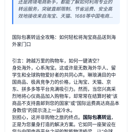
还是跨境电商新手，都能了解如何利用专业的
转运服务，突破直邮限制、节省运费、安全高
效地接收来自淘宝、天猫、1688等中国电商平
台的商品。文章还提供了选择可靠转运公司的
关键指标和实用建议。
国际包裹转运全攻略：如何轻松将淘宝商品送到海
外家门口
引言：跨越万里的购物车，如何一键清空？
身处海外，心系淘宝。这或许是无数海外华人、留
学生和全球购物爱好者的共同心声。琳琅满目的中
国商品、极具竞争力的价格，让淘宝、天猫、京
东、拼多多等平台充满吸引力。然而，当您兴高采
烈地将心仪商品加入购物车，却常常在结算时被“该
商品不支持直邮到您的国家”或“国际运费高达商品本
身数倍”的提示浇上一盆冷水。
别担心，这并非购物之旅的终点。
国际包裹转运
，
正是为您量身打造的解决方案。它如同一座架设在
您与中国电商平台之间的智能物流桥梁，让“全球