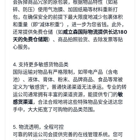
会拆掉商品冗余的原包装，根据物品特性（如易
碎、防压）使用气泡膜、加固纸箱等材料重新打
包，在确保安全的前提下最大限度地减少包裹体积
和重量（即“减体积重”），进一步为您省钱。此外，
还常提供免费仓储（如
威立森国际物流提供长达180
天的免费仓储期
）、商品拍照验货、去除发票等贴
心服务。
4. 支持更多敏感货物品类
国际运输对物品有严格限制，如带电产品（含电
池）、液体、膏体、粉末、品牌商品、食品等常被
定义为“敏感货”，普通快递渠道无法承运。专业的转
运公司通常拥有丰富的渠道资源，能提供专门的
敏
感货渠道
，合法合规地将这些特殊物品安全送达您
手中，大大拓宽了可购物的品类范围。
5. 物流透明，全程可控
可靠的转运公司会提供完善的在线管理系统。您可