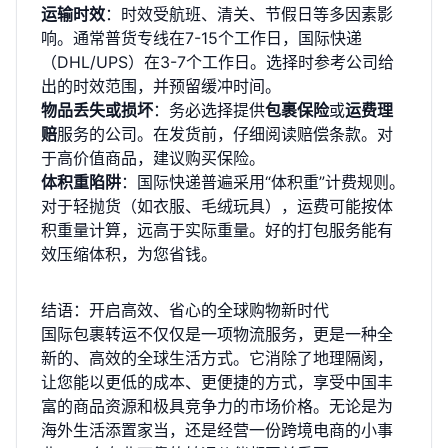
运输时效
：时效受航班、清关、节假日等多因素影
响。通常普货专线在7-15个工作日，国际快递
（DHL/UPS）在3-7个工作日。选择时参考公司给
出的时效范围，并预留缓冲时间。
物品丢失或损坏
：务必选择提供
包裹保险
或
运费理
赔
服务的公司。在发货前，仔细阅读赔偿条款。对
于高价值商品，建议购买保险。
体积重陷阱
：国际快递普遍采用“体积重”计费规则。
对于轻抛货（如衣服、毛绒玩具），运费可能按体
积重量计算，远高于实际重量。好的打包服务能有
效压缩体积，为您省钱。
结语：开启高效、省心的全球购物新时代
国际包裹转运不仅仅是一项物流服务，更是一种全
新的、高效的全球生活方式。它消除了地理隔阂，
让您能以更低的成本、更便捷的方式，享受中国丰
富的商品资源和极具竞争力的市场价格。无论是为
海外生活添置家当，还是经营一份跨境电商的小事