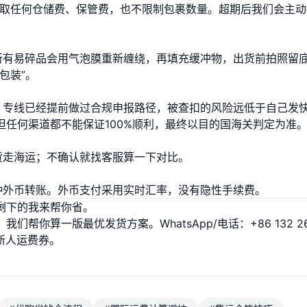
收取任何仓储费、保管费，也不限制包裹数量。超期后我们会主动
所有易碎品会用气泡膜重新缠绕，再填充缓冲物，出货前拍照留
包装”。
。专线已经提前做过合规申报路径，被查扣的风险远低于自己发
任何渠道都不能保证100%顺利，最终以目的国海关判定为准
货走海运；不确认就找客服算一下对比。
种外币转账。外币支付采用实时汇率，没有隐性手续费。
剩下的我来帮你省。
你算一版最优发货方案。WhatsApp/电话：+86 132 26
新人运费券。