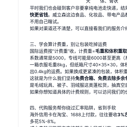
天
体、膏状
平时我们也会碰到客户非要拿纯电池走快递，结
快更省钱
。威立森这边食品、化妆品、带电产品
不用自己瞎试。
如果对渠道还不清楚，可以直接看我们的
服务介
三、学会算计费重，别让包装吃掉运费
国际运费按“计费重”收，计费重=
毛重和体积重取
系数通常是5000，专线可能是6000甚至更高
一箱衣服毛重8kg，但纸箱尺寸40×35×30，体积重
出0.4kg的运费。如果换成更紧凑的包装，体积
这就是为什么我们坚持
免费合箱、免费去除多余
是毛绒玩具、被子、羽绒服这类蓬松货，抽真空
如果你想知道具体的计费规则，可以访问我们的
四、代购服务帮你绕过汇率陷阱，省到手软
海外信用卡在淘宝、1688上付款，往往要收
3%
多花5%-8%。