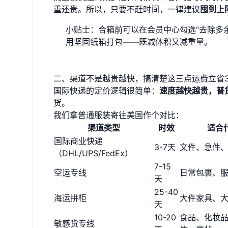
重还贵。所以，只要不赶时间，一律建议
囤到上
小贴士：合箱前可以在会员中心勾选“去除多
用坚固纸箱打包——既减体积又减重量。
二、渠道不是越贵越快，搞清楚这三点运费立省3
国际快递的定价逻辑很简单：
速度越快越贵，普
货。
我们拿普通服装寄往美国作个对比：
渠道类型
时效
适合
国际商业快递
3-7天
文件、急件
（DHL/UPS/FedEx）
7-15
空运专线
日常包裹、
天
25-40
海运拼柜
大件家具、
天
10-20
食品、化妆
敏感货专线