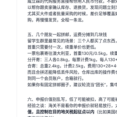
威立森的
代购服务
直接帮你用人民币付款，不额
以帮你跟卖家确认库存、退换货，发现问题立刻
尤其买大件或者批量采购的时候，差价足够覆盖
购，再慢慢发货，全程一条龙。
五、几个朋友一起拼邮，运费分摊到几块钱
留学生群里最常见的场景：三个人都买了点东西
首重只需要付一次，续重单价也更低。
一票包裹寄往澳大利亚，首重130元/0.5kg，续重2
分开寄：三人各0.8kg，每票计费1kg，每人130+
合寄：总重2.4kg，计费2.5kg，费用130+28
而且合拼还能降低丢件风险，仓库出库的操作费
到同一个会员账户，合箱就行。
如果你有固定拼邮圈子，建议轮流当“团长”，集
六、申报价值别乱写，低了可能被扣，高了可能
经验之谈：海关不是看你的申报价就轻易放行，
值，且控制在目的地关税起征点以内
（比如美国8