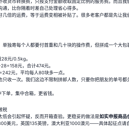
外收货币转换费，只按支付金额收取固定比例的服务费。而且我
沟通，比你隔着时差自己处理省心得多。
好几倍的运费，等于运费变相被补贴了。很多老客户都是先让我
，单独寄每个人都要付首重和几十块的操作费，但拼成一个大包
8元/0.5kg。
28=158元，合计474元。
×4=242元，平均每人80块多一点。
也只收一次。我们这边不限制拼邮人数，只要你把朋友的单号都
中下单，集中合箱，更省钱。
被税
太低会引起怀疑，反而开箱查验。更稳妥的做法是
如实申报商品
00美元，英国135英镑，澳大利亚1000澳元——具体起征点请