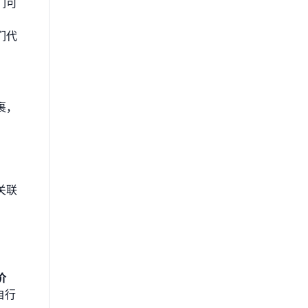
们可
们代
裹，
关联
价
自行