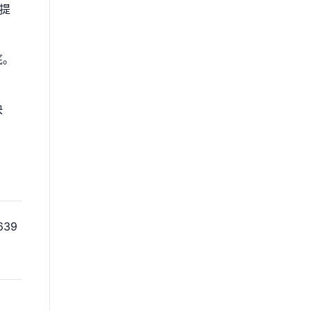
提
底。
快
。
39