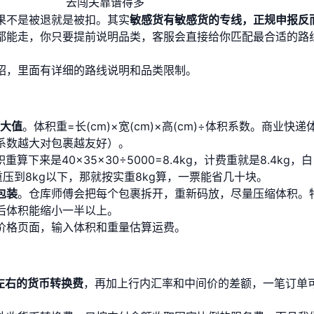
去闯关靠谱得多
果不是被退就是被扣。其实
敏感货有敏感货的专线，正规申报反
都能走，你只要提前说明品类，客服会直接给你匹配最合适的路
绍
，里面有详细的路线说明和品类限制。
大值
。体积重=长(cm)×宽(cm)×高(cm)÷体积系数。商业快递
（系数越大对包裹越友好）。
算下来是40×35×30÷5000=8.4kg，计费重就是8.4kg，
重压到8kg以下，那就按实重8kg算，一票能省几十块。
包装
。仓库师傅会把每个包裹拆开，重新码放，尽量压缩体积。
后体积能缩小一半以上。
价格页面
，输入体积和重量估算运费。
左右的货币转换费
，再加上行内汇率和中间价的差额，一笔订单