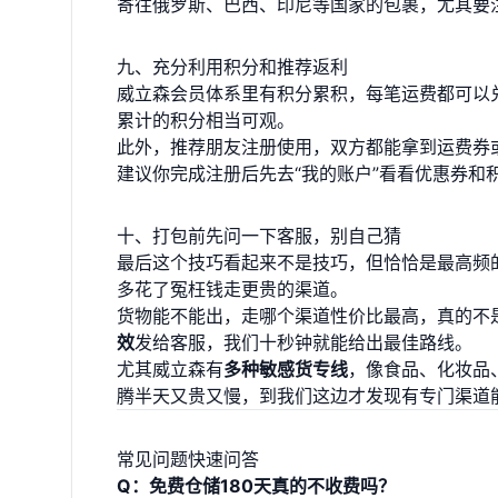
寄往俄罗斯、巴西、印尼等国家的包裹，尤其要
九、充分利用积分和推荐返利
威立森会员体系里有积分累积，每笔运费都可以
累计的积分相当可观。
此外，推荐朋友注册使用，双方都能拿到运费券
建议你完成注册后先去“我的账户”看看优惠券和
十、打包前先问一下客服，别自己猜
最后这个技巧看起来不是技巧，但恰恰是最高频
多花了冤枉钱走更贵的渠道。
货物能不能出，走哪个渠道性价比最高，真的不
效
发给客服，我们十秒钟就能给出最佳路线。
尤其威立森有
多种敏感货专线
，像食品、化妆品
腾半天又贵又慢，到我们这边才发现有专门渠道能
常见问题快速问答
Q：免费仓储180天真的不收费吗？