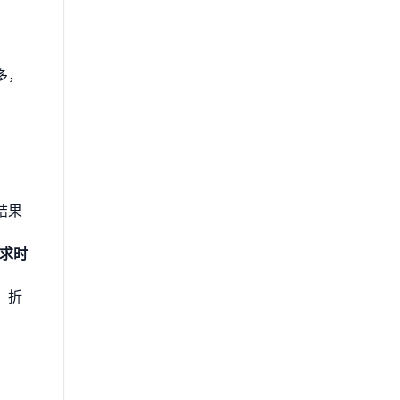
多，
结果
需求时
，折