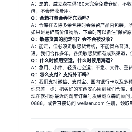
A：是的，威立森提供180天完全免费仓储，不
醒，不会暗收费用。
Q：合箱打包会弄坏东西吗？
A：仓库在去除多余包装时会保留产品内包装，
如果是易碎高价值物品，下单时可以备注“保留原
Q：敏感货真的能走吗？会不会被没收？
A：能走，但必须走敏感货专线，不能冒充普货
递。我们合作多年，各类敏感货都有成熟渠道，但
Q：什么时候用空运，什么时候用海运？
A：急用、小件、轻货走空运；不急、大件、重
Q：怎么支付？支持外币吗？
A：我们支持微信、支付宝、国内银行卡以及多
你只差一步：把买好的东西安心囤到我们仓库，
现在就把你最近的淘宝订单号发给威立森的顾问，我们帮
0888，或者直接访问
welisen.com
注册，领取