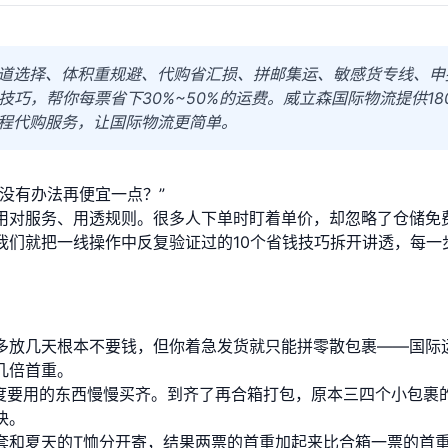
道选择、体积重规避、代购省汇损、拼邮集运、敏感货专线、申
巧，帮你每票省下30%~50%的运费。威立森国际物流提供18
程代购服务，让国际物流更简单。
没有办法再便宜一点？”
用对服务、用透规则。很多人下单时盯着单价，却忽略了仓储免
我们就把一线操作中反复验证过的10个省钱技巧拆开讲透，每一
多放几天根本不要钱，但你着急发货就只能拼零散包裹——国际
几倍首重。
度要用的东西慢慢买齐。到齐了再合箱打包，原本三四个小包裹
块。
套和夏天的T恤分开寄，结果两票的首重加起来比合箱一票的首重