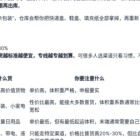
限再出库
。
余包装”，仓库会帮你把快递盒、鞋盒、填充纸全部拿掉，再重新
0%
货越标准越便宜，专线越专越划算
。可很多人选渠道只看习惯，
什么货
你要注意什么
、高价值货物
单价高，体积重严格，申报要实
性价比最高，能接大多数普货，体积重系数通常比
服装、小家电
宽松
大量日用品
单价最低，但有最低起运体积，末端通常需要自己
品、带电、液
只能走特定渠道，价格比普货高20%-30%，但比