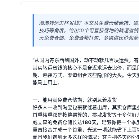
海淘转运怎样省钱？本文从免费仓储合箱、渠
技巧等角度，给出10个可直接落地的转运省钱技
天免费仓储、免费合箱打包、多渠道比价和全
“从国内寄东西到国外，动不动就几百块运费，有
其实转运省钱的核心不是舍近求远去比价，而是
期、包装方式、渠道组合这些隐形的大头。今天
能马上用上。
一、能用满免费仓储期，就别急着发货
好多人一收到淘宝包裹就催着出库，其实仓库里
首重续重都是按整票算的，零散发货等于多付好
威立森的免费仓储长达
180天
，足够你把一个季
重直接合并成一个首重，光这一项就能省下上百
而且我们遇到太多这样的情况：客户把冬天的外