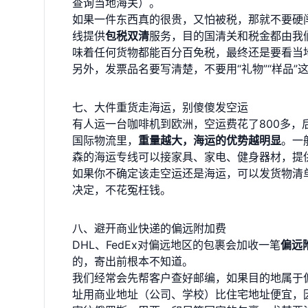
查询当地海关）。
如果一件东西真的很贵，又怕被税，那就不要硬
线提供
包税双清
服务，目的国清关和税金都由我
味着任何货物都能百分百免税，最终还是要看当
另外，发票品名要写清楚，不要用“礼物”“样品”
七、大件重货走海运，别傻傻发空运
有人运一台咖啡机到欧洲，空运费花了800多，
国际物流里，
重量越大，海运的优势越明显
。一
森的海运专线可以接家具、家电、健身器材，提
如果你不确定该走空运还是海运，可以发货物清
决定，不花冤枉钱。
八、避开商业快递的偏远附加费
DHL、FedEx对偏远地区的包裹会加收一笔
偏远
的，寄出前根本不知道。
我们经常会先帮客户查好邮编，如果目的地属于
址用商业地址（公司、学校）比住宅地址便宜，因