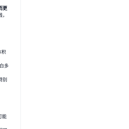
而更
线，
体积
白白多
特别
可能