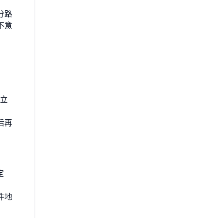
分路
不意
威立
后再
定
件地