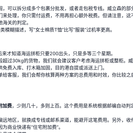
闯，可以拆分成多个包裹分批发，或者走包税专线。威立森的部
们来处理，你只需付运费，不用再担心额外税费。但请注意，这
地海关的判定。
这类模糊描述，写“女士棉质T恤”比写“服装”过机率更高。
后来才知道海运拼柜只要200出头，只是多等三个星期。
般超过30kg的货物，我们就会建议客户考虑海运拼柜或整柜。
供免费入库、打木箱加固，目的港自提或派送上门。
单给客服，我们会帮你核算两种方案的总费用和时效，你比较之
附加费
，少则几十，多则上百。这个费用是系统根据邮编自动判
偏远地区，就换成专线或邮系渠道，能避开这笔费用。另外，收
为商业快递有“住宅附加费”。