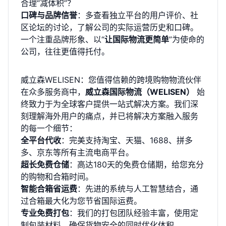
合理“减体积”？
口碑与品牌信誉
：多查看独立平台的用户评价、社
区论坛的讨论，了解公司的实际运营历史和口碑。
一个注重品牌形象、以“
让国际物流更简单
”为使命的
公司，往往更值得托付。
威立森WELISEN：您值得信赖的跨境购物物流伙伴
在众多服务商中，
威立森国际物流（WELISEN）
始
终致力于为全球客户提供一站式解决方案。我们深
刻理解海外用户的痛点，并已将解决方案融入服务
的每一个细节：
全平台代收
：完美支持淘宝、天猫、1688、拼多
多、京东等所有主流电商平台。
超长免费仓储
：高达180天的免费仓储期，给您充分
的购物和合箱时间。
智能合箱省运费
：先进的系统与人工智慧结合，通
过合箱最大化为您节省国际运费。
专业免费打包
：我们的打包团队经验丰富，使用定
制包装材料，确保货物安全的同时优化体积。