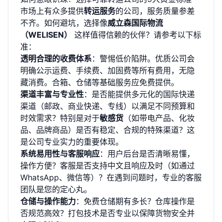
市场上有众多提供
转运服务
的公司，服务质量参差
不齐。如何避坑，选择像
威立森国际物流
（WELISEN）
这样值得信赖的伙伴？请参考以下标
准：
透明合理的收费体系
：警惕低价陷阱。优质公司会
明确公示运费、手续费、加固费等所有费用，无隐
藏消费。合箱、仓储等基础服务应免费提供。
渠道丰富与专业性
：是否能提供多元化的国际快递
渠道（邮政、商业快递、专线）以满足不同预算和
时效需求？特别是对于
敏感货
（如带电产品、化妆
品、品牌商品）是否有稳定、合规的特殊渠道？这
是公司专业实力的重要体现。
系统易用性与客服响应
：用户后台是否清晰易懂，
操作方便？客服是否支持中文且响应及时（如通过
WhatsApp、微信等）？在遇到问题时，专业的客服
团队是您的定心丸。
仓储与操作能力
：免费仓储期有多长？仓库操作是
否规范高效？打包技术是否专业以保障货物安全并