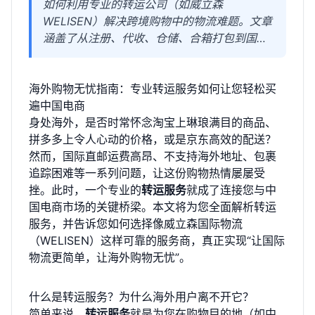
如何利用专业的转运公司（如威立森
WELISEN）解决跨境购物中的物流难题。文章
涵盖了从注册、代收、仓储、合箱打包到国际
派送的全过程，并重点介绍了选择可靠转运商
的关键要素，旨在帮助读者实现安全、省心、
海外购物无忧指南：专业转运服务如何让您轻松买
高性价比的海外购物体验。
遍中国电商
身处海外，是否时常怀念淘宝上琳琅满目的商品、
拼多多上令人心动的价格，或是京东高效的配送？
然而，国际直邮运费高昂、不支持海外地址、包裹
追踪困难等一系列问题，让这份购物热情屡屡受
挫。此时，一个专业的
转运服务
就成了连接您与中
国电商市场的关键桥梁。本文将为您全面解析转运
服务，并告诉您如何选择像威立森国际物流
（WELISEN）这样可靠的服务商，真正实现“让国际
物流更简单，让海外购物无忧”。
什么是转运服务？为什么海外用户离不开它？
简单来说，
转运服务
就是为您在购物目的地（如中