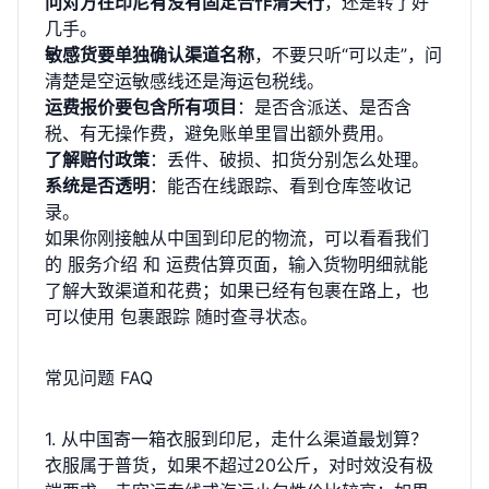
问对方在印尼有没有固定合作清关行
，还是转了好
几手。
敏感货要单独确认渠道名称
，不要只听“可以走”，问
清楚是空运敏感线还是海运包税线。
运费报价要包含所有项目
：是否含派送、是否含
税、有无操作费，避免账单里冒出额外费用。
了解赔付政策
：丢件、破损、扣货分别怎么处理。
系统是否透明
：能否在线跟踪、看到仓库签收记
录。
如果你刚接触从中国到印尼的物流，可以看看我们
的
服务介绍
和
运费估算页面
，输入货物明细就能
了解大致渠道和花费；如果已经有包裹在路上，也
可以使用
包裹跟踪
随时查寻状态。
常见问题 FAQ
1. 从中国寄一箱衣服到印尼，走什么渠道最划算？
衣服属于普货，如果不超过20公斤，对时效没有极