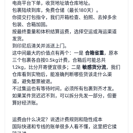
电商平台下单，收货地址填仓库地址。
包裹陆续到库，免费仓储（最长180天）。
你提交打包指令，我们开箱检查、拍照、去掉多余
包装、合箱加固。
按最终重量和体积结算运费，选择空运或海运渠道
发货。
到印尼后清关并派送上门。
这中间最大的价值点有两个：一是
合箱省重
，原本
三个包裹各自按0.5kg计费，合箱后可能总共
1.2kg，比分开寄便宜很多；二是
敏感货分流
，我们
仓库看到实物后，能准确判断哪些货该走什么渠
道，避免整票被退。
不过集运也有等待时间，必须所有包裹到齐才发。
如果某件货迟迟不到，可以拆分先发一部分，但要
算好经济账。
运费由什么决定？说透计费规则和隐性成本
国际快递和专线的账单很多人看不懂，这里把它揉