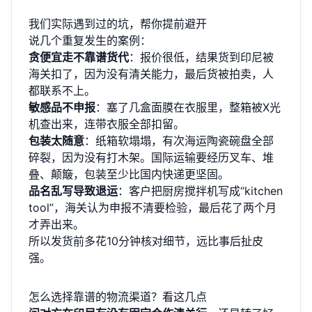
我们实际遇到过的坑，帮你提前避开
说几个重复发生的案例：
贪便宜走不靠谱货代
：报价很低，结果货到印尼被
海关扣了，因为没有清关能力，最后货被拍卖，人
都联系不上。
敏感品不申报
：塞了几盒面膜在衣服里，整箱被X光
机查出来，连带衣服全部扣留。
包装太随意
：纸箱软塌塌，有次海运陶瓷碗盘全部
碎裂，因为没有打木架。国际运输要经历叉车、堆
叠、颠簸，包装至少比国内快递更坚固。
品名乱写导致退运
：客户把厨房搅拌机写成“kitchen
tool”，海关认为申报不清要检验，最后花了两个月
才弄出来。
所以发货前多花10分钟核对细节，远比事后扯皮
强。
怎么选择靠谱的物流渠道？看这几点