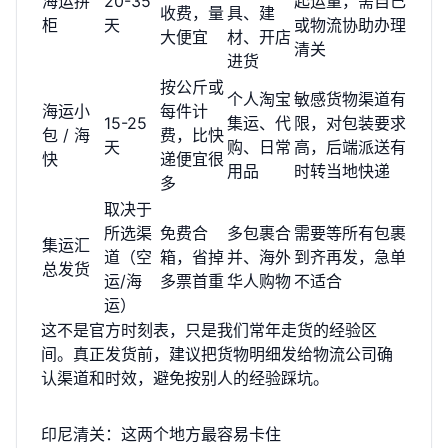
海运拼
20-35
起运量，需自己
收费，量
具、建
柜
天
或物流协助办理
大便宜
材、开店
清关
进货
按公斤或
个人淘宝
敏感货物渠道有
海运小
每件计
15-25
集运、代
限，对包装要求
包 / 海
费，比快
天
购、日常
高，后端派送有
快
递便宜很
用品
时转当地快递
多
取决于
所选渠
免费合
多包裹合
需要等所有包裹
集运汇
道（空
箱，省掉
并、海外
到齐再发，急单
总发货
运/海
多票首重
华人购物
不适合
运）
这不是官方时刻表，只是我们常年走货的经验区
间。真正发货前，建议把货物明细发给物流公司确
认渠道和时效，避免按别人的经验踩坑。
印尼清关：这两个地方最容易卡住