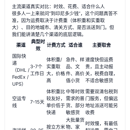
主流渠道真实对比：时效、花费、适合什么人
很多人一上来就问“到印尼多少钱”，这个问题真答不
准，因为运费取决于计费重（体积重和实重取
大）、目的地城市、清关方式、是否派送到门。但
我们能讲清楚几个渠道的底层逻辑。
典型时
渠道
计费方式
适合谁
主要取舍
效
国际快
体积重/
急件、样
速度快但运费
递
3-7个
实重取
品、文
贵，且主动报
（DHL /
工作日
大，价格
件、高价
关，税费自理，
FedEx /
高
值小货
不适合敏感货
UPS）
体积重比
中等时效
需要双清包税到
空运专
较友好，
需求的普
门服务，但偏远
7-15天
线
单价低于
货、部分
地址派送可能另
快递
敏感货
收费
大批量货
时效慢，有最低
按立方米
物、家