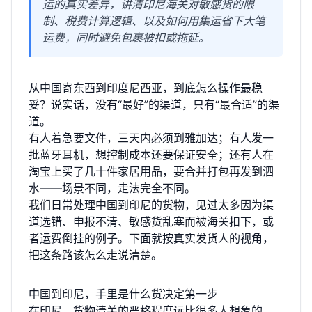
运的真实差异，讲清印尼海关对敏感货的限
制、税费计算逻辑、以及如何用集运省下大笔
运费，同时避免包裹被扣或拖延。
从中国寄东西到印度尼西亚，到底怎么操作最稳
妥？说实话，没有“最好”的渠道，只有“最合适”的渠
道。
有人着急要文件，三天内必须到雅加达；有人发一
批蓝牙耳机，想控制成本还要保证安全；还有人在
淘宝上买了几十件家居用品，要合并打包再发到泗
水——场景不同，走法完全不同。
我们日常处理中国到印尼的货物，见过太多因为渠
道选错、申报不清、敏感货乱塞而被海关扣下，或
者运费倒挂的例子。下面就按真实发货人的视角，
把这条路该怎么走说清楚。
中国到印尼，手里是什么货决定第一步
在印尼，货物清关的严格程度远比很多人想象的