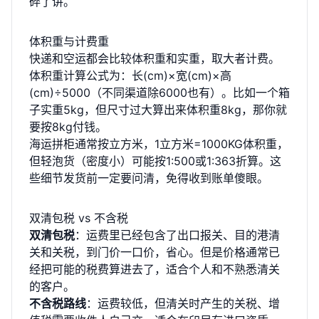
碎了讲。
体积重与计费重
快递和空运都会比较体积重和实重，取大者计费。
体积重计算公式为：长(cm)×宽(cm)×高
(cm)÷5000（不同渠道除6000也有）。比如一个箱
子实重5kg，但尺寸过大算出来体积重8kg，那你就
要按8kg付钱。
海运拼柜通常按立方米，1立方米=1000KG体积重，
但轻泡货（密度小）可能按1:500或1:363折算。这
些细节发货前一定要问清，免得收到账单傻眼。
双清包税 vs 不含税
双清包税
：运费里已经包含了出口报关、目的港清
关和关税，到门价一口价，省心。但是价格通常已
经把可能的税费算进去了，适合个人和不熟悉清关
的客户。
不含税路线
：运费较低，但清关时产生的关税、增