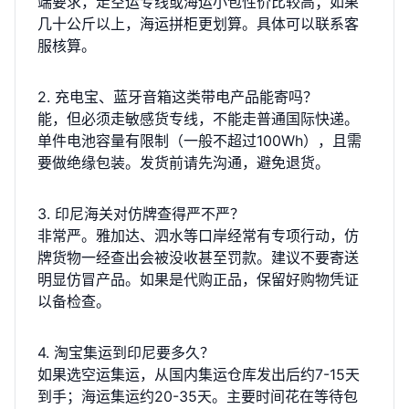
端要求，走空运专线或海运小包性价比较高；如果
几十公斤以上，海运拼柜更划算。具体可以联系客
服核算。
2. 充电宝、蓝牙音箱这类带电产品能寄吗？
能，但必须走敏感货专线，不能走普通国际快递。
单件电池容量有限制（一般不超过100Wh），且需
要做绝缘包装。发货前请先沟通，避免退货。
3. 印尼海关对仿牌查得严不严？
非常严。雅加达、泗水等口岸经常有专项行动，仿
牌货物一经查出会被没收甚至罚款。建议不要寄送
明显仿冒产品。如果是代购正品，保留好购物凭证
以备检查。
4. 淘宝集运到印尼要多久？
如果选空运集运，从国内集运仓库发出后约7-15天
到手；海运集运约20-35天。主要时间花在等待包