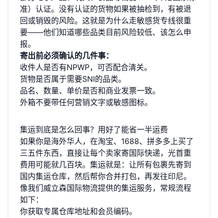
准）认证。没有认证的货物如果被抽检到，有被退
回或销毁的风险。这就是为什么走敏感货专线很重
要——他们知道哪些品类目前风险较低、该怎么申
报。
寄出前必须确认的几件事：
收件人是否有NPWP，可否配合清关。
货物是否属于需要SNI的品类。
品名、数量、单价是否和商业发票一致。
外箱不要带任何营销文字或敏感图标。
集运到底是怎么回事？用好了能省一半运费
如果你是海外华人，在淘宝、1688、拼多多上买了
三五件东西，直接让每个卖家寄国际快递，光首重
费用可能就几百块。集运就是：让所有包裹先寄到
国内集运仓库，然后帮你合并打包，再发往印尼。
像我们威立森国际物流提供的集运服务，常规流程
如下：
你获取专属仓库地址和会员编码。