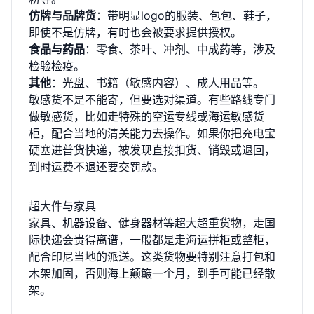
仿牌与品牌货
：带明显logo的服装、包包、鞋子，
即使不是仿牌，有时也会被要求提供授权。
食品与药品
：零食、茶叶、冲剂、中成药等，涉及
检验检疫。
其他
：光盘、书籍（敏感内容）、成人用品等。
敏感货不是不能寄，但要选对渠道。有些路线专门
做敏感货，比如走特殊的空运专线或海运敏感货
柜，配合当地的清关能力去操作。如果你把充电宝
硬塞进普货快递，被发现直接扣货、销毁或退回，
到时运费不退还要交罚款。
超大件与家具
家具、机器设备、健身器材等超大超重货物，走国
际快递会贵得离谱，一般都是走海运拼柜或整柜，
配合印尼当地的派送。这类货物要特别注意打包和
木架加固，否则海上颠簸一个月，到手可能已经散
架。