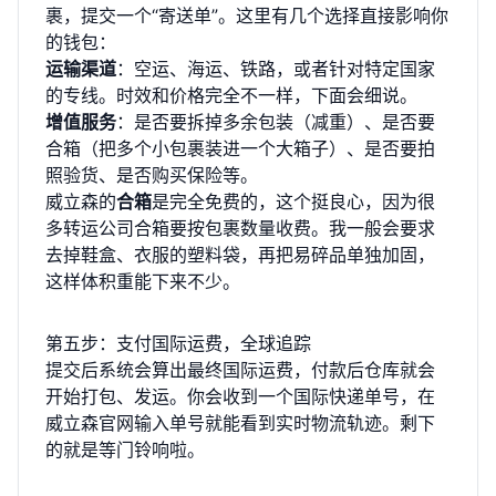
裹，提交一个“寄送单”。这里有几个选择直接影响你
的钱包：
运输渠道
：空运、海运、铁路，或者针对特定国家
的专线。时效和价格完全不一样，下面会细说。
增值服务
：是否要拆掉多余包装（减重）、是否要
合箱（把多个小包裹装进一个大箱子）、是否要拍
照验货、是否购买保险等。
威立森的
合箱
是完全免费的，这个挺良心，因为很
多转运公司合箱要按包裹数量收费。我一般会要求
去掉鞋盒、衣服的塑料袋，再把易碎品单独加固，
这样体积重能下来不少。
第五步：支付国际运费，全球追踪
提交后系统会算出最终国际运费，付款后仓库就会
开始打包、发运。你会收到一个国际快递单号，在
威立森官网
输入单号就能看到实时物流轨迹。剩下
的就是等门铃响啦。