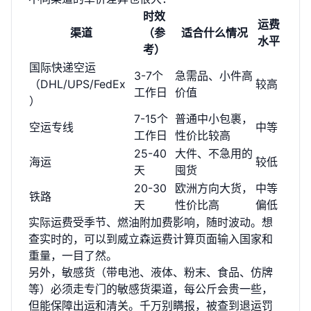
时效
运费
渠道
（参
适合什么情况
水平
考）
国际快递空运
3-7个
急需品、小件高
（DHL/UPS/FedEx
较高
工作日
价值
）
7-15个
普通中小包裹，
空运专线
中等
工作日
性价比较高
25-40
大件、不急用的
海运
较低
天
囤货
20-30
欧洲方向大货，
中等
铁路
天
性价比高
偏低
实际运费受季节、燃油附加费影响，随时波动。想
查实时的，可以到威立森
运费计算页面
输入国家和
重量，一目了然。
另外，敏感货（带电池、液体、粉末、食品、仿牌
等）必须走专门的敏感货渠道，每公斤会贵一些，
但能保障出运和清关。千万别瞒报，被查到退运罚