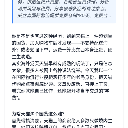
务，讲透运费计费重、合箱省运费诀窍，分析
清关风险与税费，分享敏感货品邮寄注意点。
威立森国际物流提供免费仓储180天、免费合
箱等服务，让海淘更省心。
你是不是也有过这种经历：刷到天猫上一件超划算
的国货，加入购物车后才发现——不支持配送海
外？或者勉强下单，运费一算比东西本身还贵，硬
生生劝退。
其实海外党买天猫早就有成熟的玩法了，只是信息
太杂，很多人被网上各种说法绕晕。今天我以一个
在国际物流行业摸爬滚打多年的老鸟身份，把天猫
代购那点事彻底说透。文章没废话，直接上干货，
看完你就能自己操作，还能避开我当年交过的“学
费”。
为啥天猫淘个国货这么难？
首先得搞清楚，天猫上的商家绝大多数只做境内生
意。他们不接跨境订单，背后有几点现实原因：