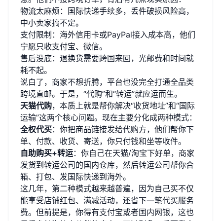
物流太麻烦：国际快递手续多，丢件破损风险高，
中小卖家搞不定。
支付限制：海外信用卡或PayPal接入成本高，他们
宁愿只收支付宝、微信。
售后没底：退换货需要跨国来回，光邮费和时间就
耗不起。
说白了，商家不想折腾，平台也没完全打通全品类
跨境直邮。于是，“代购”和“转运”就应运而生。
天猫代购
，本质上就是帮你解决“收货地址”和“国际
运输”这两个核心问题。现在主要分化成两种模式：
全权代买
：你把商品链接发给代购方，他们帮你下
单、付款、收货、寄送，你只付钱和坐等收件。
自助购买+转运
：你自己在天猫/淘宝下好单，商家
发货到转运公司的国内仓库，然后转运公司帮你合
箱、打包、发国际快递到海外。
这几年，第二种模式越来越普遍，因为自己买不仅
能享受店铺红包、满减活动，还省下一笔代买服务
费。但前提是，你得有支付宝或者国内网银，这也