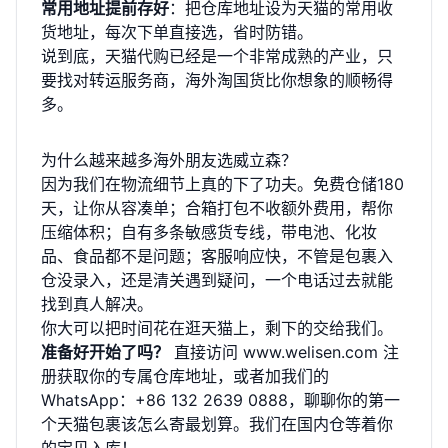
常用地址提前存好
：把仓库地址设为天猫的常用收
货地址，每次下单直接选，省时防错。
说到底，天猫代购已经是一个非常成熟的产业，只
要找对转运服务商，海外淘国货比你想象的顺畅得
多。
为什么越来越多海外朋友选威立森？
因为我们在物流细节上真的下了功夫。免费仓储180
天，让你从容凑单；合箱打包不收额外费用，帮你
压缩体积；自有多条敏感货专线，带电池、化妆
品、食品都不是问题；客服响应快，不管是包裹入
仓没录入，还是清关遇到疑问，一个电话过去就能
找到真人解决。
你大可以把时间花在逛天猫上，剩下的交给我们。
准备好开始了吗？
直接访问
www.welisen.com
注
册获取你的专属仓库地址，或者加我们的
WhatsApp：+86 132 2639 0888，聊聊你的第一
个天猫包裹该怎么寄最划算。我们在国内仓等着你