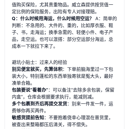
值购买保险，尤其贵重物品。威立森提供按货值一
定比例的保险服务，出险有专人对接理赔。
Q：什么时候用海运，什么时候用空运？
A：简单的
判断：不急用的、大件的、重的，比如厚衣服、鞋
子、书，走海运；换季急需的、轻便小件、电子产
品，走空运。也可以混搭：部分空运部分海运，总
成本一下就拉下来了。
避坑小贴士：过来人的经验
别见便宜就买，先算体积
：下单前脑海里过一下包
装大小，特别蓬松的东西单独寄就是冤大头，最好
凑单合箱。
包装要说“看着办”
：可以备注“去除多余包装，保留
内盒”，仓库会根据要求执行，能减则减。
多个包裹到齐后再提交发货
：别来一件发一件，运
费够你再买两件。
敏感货提前告知
：不要抱着侥幸心理混在普货里，
被查出来整箱都压后清关，得不偿失。