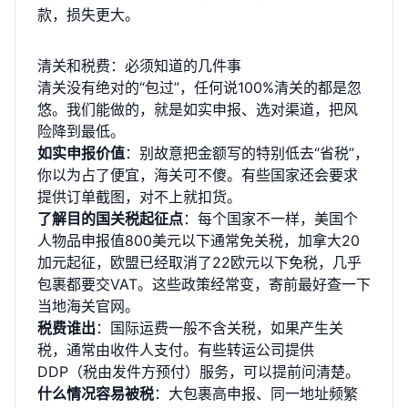
款，损失更大。
清关和税费：必须知道的几件事
清关没有绝对的“包过”，任何说100%清关的都是忽
悠。我们能做的，就是如实申报、选对渠道，把风
险降到最低。
如实申报价值
：别故意把金额写的特别低去“省税”，
你以为占了便宜，海关可不傻。有些国家还会要求
提供订单截图，对不上就扣货。
了解目的国关税起征点
：每个国家不一样，美国个
人物品申报值800美元以下通常免关税，加拿大20
加元起征，欧盟已经取消了22欧元以下免税，几乎
包裹都要交VAT。这些政策经常变，寄前最好查一下
当地海关官网。
税费谁出
：国际运费一般不含关税，如果产生关
税，通常由收件人支付。有些转运公司提供
DDP（税由发件方预付）服务，可以提前问清楚。
什么情况容易被税
：大包裹高申报、同一地址频繁