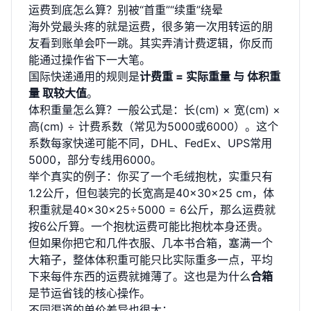
运费到底怎么算？别被“首重”“续重”绕晕
海外党最头疼的就是运费，很多第一次用转运的朋
友看到账单会吓一跳。其实弄清计费逻辑，你反而
能通过操作省下一大笔。
国际快递通用的规则是
计费重 = 实际重量 与 体积重
量 取较大值
。
体积重量怎么算？一般公式是：长(cm) × 宽(cm) ×
高(cm) ÷ 计费系数（常见为5000或6000）。这个
系数每家快递可能不同，DHL、FedEx、UPS常用
5000，部分专线用6000。
举个真实的例子：你买了一个毛绒抱枕，实重只有
1.2公斤，但包装完的长宽高是40×30×25 cm，体
积重就是40×30×25÷5000 = 6公斤，那么运费就
按6公斤算。一个抱枕运费可能比抱枕本身还贵。
但如果你把它和几件衣服、几本书合箱，塞满一个
大箱子，整体体积重可能只比实际重多一点，平均
下来每件东西的运费就摊薄了。这也是为什么
合箱
是节运省钱的核心操作。
不同渠道的单价差异也很大：