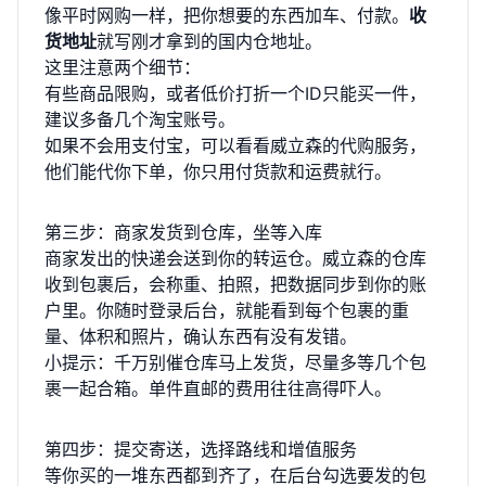
像平时网购一样，把你想要的东西加车、付款。
收
货地址
就写刚才拿到的国内仓地址。
这里注意两个细节：
有些商品限购，或者低价打折一个ID只能买一件，
建议多备几个淘宝账号。
如果不会用支付宝，可以看看威立森的
代购服务
，
他们能代你下单，你只用付货款和运费就行。
第三步：商家发货到仓库，坐等入库
商家发出的快递会送到你的转运仓。威立森的仓库
收到包裹后，会称重、拍照，把数据同步到你的账
户里。你随时登录后台，就能看到每个包裹的重
量、体积和照片，确认东西有没有发错。
小提示：千万别催仓库马上发货，尽量多等几个包
裹一起合箱。单件直邮的费用往往高得吓人。
第四步：提交寄送，选择路线和增值服务
等你买的一堆东西都到齐了，在后台勾选要发的包