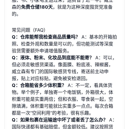
服、书、小家电全运过来，运费省了近一半。威立
森的
免费仓储180天
，就是为这种深度囤货党准备
的。
常见问题（FAQ）
Q：仓库能帮我检查商品质量吗？
A：基本的开箱拍
照、检查外观和数量是可以的，但功能测试等深度
验货需要额外申请增值服务。
Q：液体、粉末、化妆品到底能不能寄？
A：可以，
但必须走敏感货渠道。像面膜、粉底液、辣椒酱，
威立森有专门的国际敏感货专线，寄送前主动申
报，贴上对应标贴，避免被安检退回。
Q：合箱能省多少体积重？
A：不一定，看具体货
物。举个例子，单独寄一个电饭锅，外箱很大，体
积重可能是实重两倍；但和衣服、零食装一起，空
隙填满，体积重可能就比实重多一点点。每次合箱
都是一次“空间利用”的考验，很有乐趣。
Q：如果包裹在运输途中坏了或者丢了怎么办？
A：
国际快递都有基础赔偿，但金额较低。建议按照货