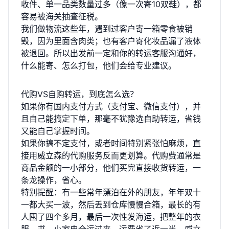
收件、单一品类数量过多（像一次寄10双鞋），都
容易被海关抽查征税。
我们做物流这些年，遇到过客户寄一箱零食被销
毁，因为里面含肉类；也有客户寄化妆品漏了液体
被退回。所以出发前一定和你的转运客服沟通好，
什么能寄、怎么打包，他们会给专业建议。
代购VS自购转运，到底怎么选？
如果你有国内支付方式（支付宝、微信支付），并
且自己能搞定下单，那毫不犹豫选自助转运，省钱
又能自己掌握时间。
如果你搞不定支付，或者时间特别紧张怕麻烦，直
接用
威立森的代购服务
反而更划算。代购费通常是
商品金额的一小部分，他们买完直接收货转运，一
条龙操作，省心。
特别提醒：有一些常年漂泊在外的朋友，年年双十
一都大买一波，然后丢到仓库慢慢合箱，最长的有
人囤了四个多月，最后一次性发海运，把整年的衣