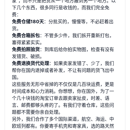
家”，而不只是把货从一个地方搬到另一个地方。以
下几个东西，很多同行是收钱的，而我们完全免
费：
免费仓储180天
：分批买的，慢慢等，不必赶着出
货。
免费合箱拆包
：不管多少件，我们拆开重新打包，
塞得紧紧实实。
免费拍照验货
：到库后给你拍实物图，检查有没有
发错货、破损。
免费退换货代处理
：如果卖家发错了、少了，我们
帮你在国内退掉或者补发，不让有问题的货飞出中
国。
这些服务无形中省掉的不仅仅是几百块运费，更是
时间成本和心力消耗。你想想，你在国外，为了一
个几十块钱的淘宝订单去跟卖家扯皮，时差、语
言、邮费都够头疼的了。有我们守着仓库，这些问
题都不需要你亲自处理。
另外，我们合作了多个国际渠道，航空、海运、中
欧班列都有。你要寄手机壳和寄家具，选的路天然