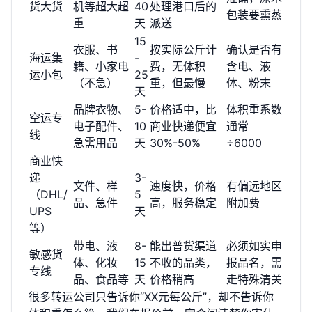
货大货
机等超大超
40
处理港口后的
包装要熏蒸
重
天
派送
15
衣服、书
按实际公斤计
确认是否有
海运集
-
籍、小家电
费，无体积
含电、液
运小包
25
（不急）
重，但最慢
体、粉末
天
品牌衣物、
5-
价格适中，比
体积重系数
空运专
电子配件、
10
商业快递便宜
通常
线
急需用品
天
30%-50%
÷6000
商业快
递
3-
文件、样
速度快，价格
有偏远地区
（DHL/
5
品、急件
高，服务稳定
附加费
UPS
天
等）
带电、液
8-
能出普货渠道
必须如实申
敏感货
体、化妆
15
不收的品类，
报品名，需
专线
品、食品等
天
价格稍高
走特殊清关
很多转运公司只告诉你“XX元每公斤”，却不告诉你