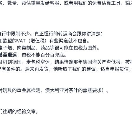
名、数量、预估重量发给客服，或者用我们的
运费估算工具
，输
执行中限制不少。真正懂行的转运商会跟你讲清楚：
如欧盟的VAT（增值税）有些渠道就不包含。
电子烟、肉类制品、药品等很可能在包税范围外。
甚至退运
，包税不能百分百兜底。
耳机到德国，走包税空运，结果恰逢那年德国海关严查低报，被
”是有条件的。后来再发货，他听取了我们的建议，适当申报货值
对玩具的重金属检测、澳大利亚对茶叶的熏蒸要求）。
们
往期的经验文章
。