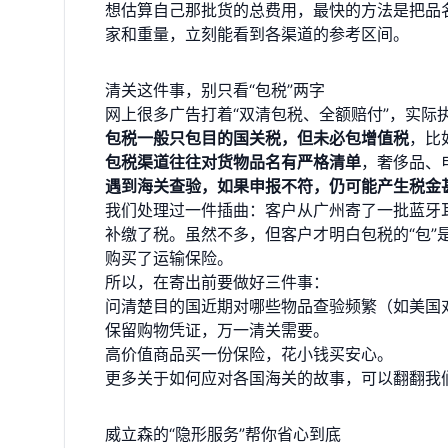
想估算自己那批货的总费用，最快的方法是把品
家和重量，立刻能看到各渠道的参考区间。
清关这件事，别只看“包税”两字
网上很多广告打着“双清包税、全额赔付”，实际
包税一般只包目的国关税，但未必包增值税
，比
包税渠道往往对货物品名有严格清单
，奢侈品、
遇到海关查验，如果申报不符，仍可能产生税金
我们处理过一件插曲：客户从广州寄了一批蓝牙
补缴了税。虽然不多，但客户才明白包税的“包
购买了运输保险。
所以，在寄出前要做好三件事：
问清楚目的国近期对哪些物品查验频繁（如美国
保留购物凭证，万一清关需要。
高价值商品买一份保险，花小钱买安心。
更多关于如何应对各国海关的故事，可以翻翻我
威立森的“隐形服务”帮你省心到底