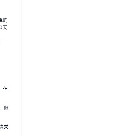
择的
0天
6
，但
，但
清关