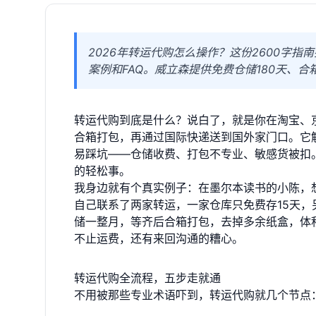
2026年转运代购怎么操作？这份2600字
案例和FAQ。威立森提供免费仓储180天、
转运代购到底是什么？说白了，就是你在淘宝、
合箱打包，再通过国际快递送到国外家门口。它
易踩坑——仓储收费、打包不专业、敏感货被扣
的轻松事。
我身边就有个真实例子：在墨尔本读书的小陈，
自己联系了两家转运，一家仓库只免费存15天
储一整月，等齐后合箱打包，去掉多余纸盒，体
不止运费，还有来回沟通的糟心。
转运代购全流程，五步走就通
不用被那些专业术语吓到，转运代购就几个节点