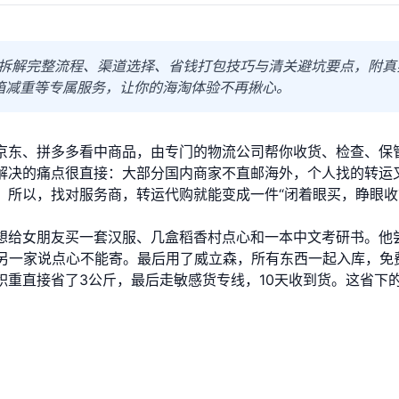
指南拆解完整流程、渠道选择、省钱打包技巧与清关避坑要点，附真
合箱减重等专属服务，让你的海淘体验不再揪心。
京东、拼多多看中商品，由专门的物流公司帮你收货、检查、保
解决的痛点很直接：大部分国内商家不直邮海外，个人找的转运
。所以，找对服务商，转运代购就能变成一件“闭着眼买，睁眼收
想给女朋友买一套汉服、几盒稻香村点心和一本中文考研书。他
，另一家说点心不能寄。最后用了威立森，所有东西一起入库，免
积重直接省了3公斤，最后走敏感货专线，10天收到货。这省下
：