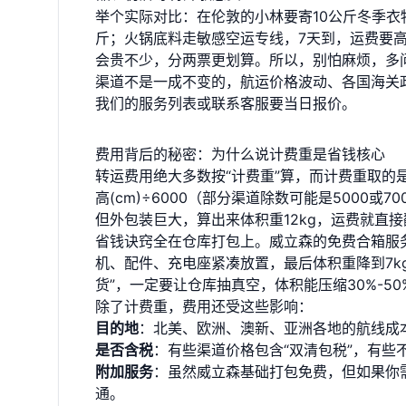
举个实际对比：在伦敦的小林要寄10公斤冬季衣物
斤；火锅底料走敏感空运专线，7天到，运费要
会贵不少，分两票更划算。所以，别怕麻烦，多
渠道不是一成不变的，航运价格波动、各国海关
我们的
服务列表
或联系客服要当日报价。
费用背后的秘密：为什么说计费重是省钱核心
转运费用绝大多数按“计费重”算，而计费重取的是实
高(cm)÷6000（部分渠道除数可能是5000
但外包装巨大，算出来体积重12kg，运费就直
省钱诀窍全在仓库打包上。威立森的免费合箱服
机、配件、充电座紧凑放置，最后体积重降到7k
货”，一定要让仓库抽真空，体积能压缩30%-50
除了计费重，费用还受这些影响：
目的地
：北美、欧洲、澳新、亚洲各地的航线成
是否含税
：有些渠道价格包含“双清包税”，有些
附加服务
：虽然威立森基础打包免费，但如果你
通。