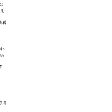
公
费用
查看
)×
g，
主
你沟