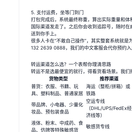
5. 支付运费，坐等门到门
打包完成后，系统最终称重，算出实际重量和体
国际渠道发走了。之后你会收到追踪号，随时在威立
送到你手上。
很多人卡在“不敢自己操作”，其实整套系统就是为
132 2639 0888，我们的中文客服会代你
转运渠道怎么选？一个表帮你理清思路
转运不是选最便宜的就行，得看货看场景。我们
货物类型
推荐渠道
普货：衣服、书籍、玩
海运（整柜/拼箱）或
具、塑料制品、普通家居
铁路
空运专线
带品牌、小电器、少量化
（DHL/UPS/FedEx经
妆品、预包装食品
济线等）
液体、粉末、中成药、食
敏感货专线
品、仿牌等特殊敏感货