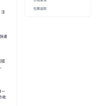
包裹追踪
。注
快递
们提
东、
进一
外收