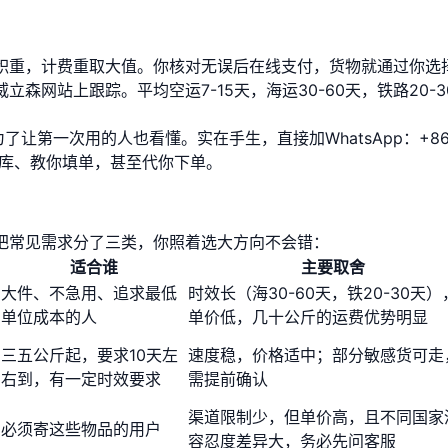
积重，计费重取大值。你核对无误后在线支付，货物就通过你选
森网站上跟踪。平均空运7-15天，海运30-60天，铁路20-3
了让第一次用的人也看懂。实在手生，直接加WhatsApp：+8
预约入库、教你填单，甚至代你下单。
把常见需求分了三类，你照着选大方向不会错：
适合谁
主要取舍
大件、不急用、追求最低
时效长（海30-60天，铁20-30天）
单位成本的人
单价低，几十公斤的运费优势明显
三五公斤起，要求10天左
速度稳，价格适中；部分敏感货可走
右到，有一定时效要求
需提前确认
渠道限制少，但单价高，且不同国家
必须寄这些物品的用户
容忍度差异大，务必先问客服