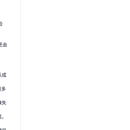
检
还会
认成
周多
缺失
适，