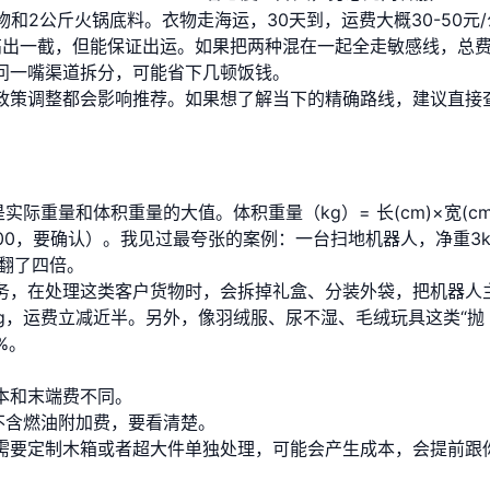
和2公斤火锅底料。衣物走海运，30天到，运费大概30-50元/
高出一截，但能保证出运。如果把两种混在一起全走敏感线，总
问一嘴渠道拆分，可能省下几顿饭钱。
政策调整都会影响推荐。如果想了解当下的精确路线，建议直接
际重量和体积重量的大值。体积重量（kg）= 长(cm)×宽(cm
或7000，要确认）。我见过最夸张的案例：一台扫地机器人，净重3k
接翻了四倍。
务，在处理这类客户货物时，会拆掉礼盒、分装外袋，把机器人
g，运费立减近半。另外，像羽绒服、尿不湿、毛绒玩具这类“抛
%。
本和末端费不同。
不含燃油附加费，要看清楚。
需要定制木箱或者超大件单独处理，可能会产生成本，会提前跟