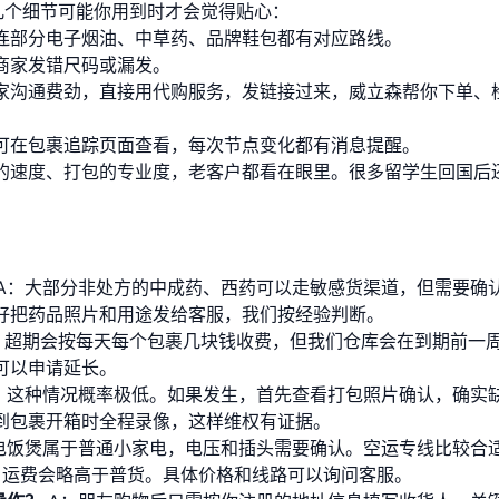
几个细节可能你用到时才会觉得贴心：
连部分电子烟油、中草药、品牌鞋包都有对应路线。
商家发错尺码或漏发。
家沟通费劲，直接用
代购服务
，发链接过来，威立森帮你下单、
可在
包裹追踪
页面查看，每次节点变化都有消息提醒。
的速度、打包的专业度，老客户都看在眼里。很多留学生回国后
。
A：大部分非处方的中成药、西药可以走敏感货渠道，但需要确
好把药品照片和用途发给客服，我们按经验判断。
：超期会按每天每个包裹几块钱收费，但我们仓库会在到期前一
可以申请延长。
：这种情况概率极低。如果发生，首先查看打包照片确认，确实
到包裹开箱时全程录像，这样维权有证据。
电饭煲属于普通小家电，电压和插头需要确认。空运专线比较合
道，运费会略高于普货。具体价格和线路可以询问客服。