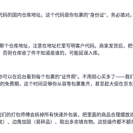
代码的国内仓库地址。这个代码是你包裹的“身份证”，务必填对
。
填那个仓库地址，注意在地址栏里写明客户代码。商家发货后，把
，否则仓库收了件不知道是谁的，可能延误入库。
你可以在后台看到每个包裹的“证件照”。不用担心买多了——我
30天的免费期，这个时间足够你从容等包裹集齐，甚至趁大促在京
。我们的打包师傅会拆掉所有快递外包装，把里面的商品合理摆放
枕）、边角加固（易碎品）、取出多余填充物。这些操作都不额