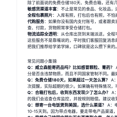
除了前面说的免费仓储180天、免费合箱，还有
敏感货渠道丰富
：不止是常见的食品、化妆品，
全程包裹照片
：入库有照，打包后也有照，不怕
代购服务
：如果你没有国内支付账号，或者跟卖
查、付款，货物照常享受仓储打包。
物流追踪全透明
：从仓库出货到末端派送，全程
这些服务不是靠嘴说的，平时我们客服回复消息
把我们推荐给学弟学妹，口碑就是这么攒下来的
常见问题小集锦
Q：威立森能寄药品吗？比如感冒颗粒、膏药？
分是否含违禁物质，而且不同国家管制不同。最
Q：免费仓储180天，如果超过一天怎么算？
A
次提醒，实际超期的很少。如果确有特殊情况，
Q：合箱打包后，收到东西发现少了怎么办？
A
的我们会追查仓库监控，并按规则赔偿。建议收
Q：想寄一台电饭煲到美国，选什么渠道？
A：
10-15天到。因为带点电器，要走带电产品渠