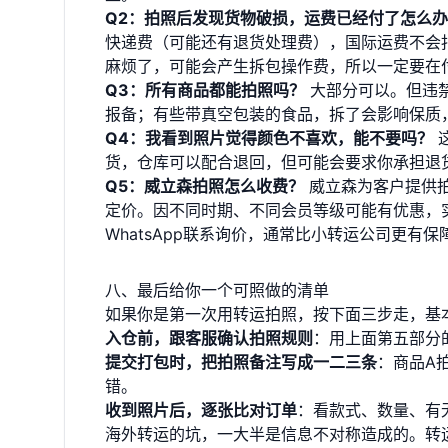
Q2：拍照后发现货物破损，运费已经付了怎么
快递费（可能还有退货处理费），国际运费不会
麻烦了，可能会产生拆包操作费，所以一定要在
Q3：所有商品都能拍照吗？
大部分可以。但违
报备；有些带真空包装的食品，拆了会影响保质
Q4：我看到照片觉得颜色不喜欢，能不要吗？
货，仓库可以配合退回，但可能会要求你承担退
Q5：威立森拍照怎么收费？
威立森为客户提供
定价。因不同时期、不同会员等级可能有优惠，
WhatsApp联系询价，通常比小转运公司更有保
八、最后给你一个可照做的清单
如果你是第一次用转运拍照，按下面三步走，基
入仓前，跟客服确认拍照规则
：用上面第五部分
提交打包时，把拍照备注写成一二三条
：商品A
错。
收到照片后，逐张比对订单
：看款式、数量、有
海外转运的坑，一大半是信息不对称造成的。转