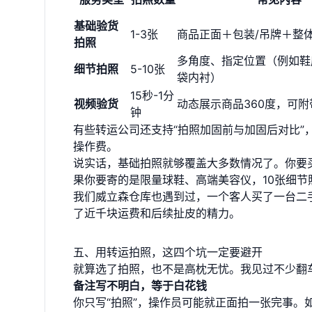
基础验货
1-3张
商品正面＋包装/吊牌＋整
拍照
多角度、指定位置（例如鞋
细节拍照
5-10张
袋内衬）
15秒-1分
视频验货
动态展示商品360度，可
钟
有些转运公司还支持“拍照加固前与加固后对比
操作费。
说实话，基础拍照就够覆盖大多数情况了。你要
果你要寄的是限量球鞋、高端美容仪，10张细节
我们威立森仓库也遇到过，一个客人买了一台二
了近千块运费和后续扯皮的精力。
五、用转运拍照，这四个坑一定要避开
就算选了拍照，也不是高枕无忧。我见过不少翻
备注写不明白，等于白花钱
你只写“拍照”，操作员可能就正面拍一张完事