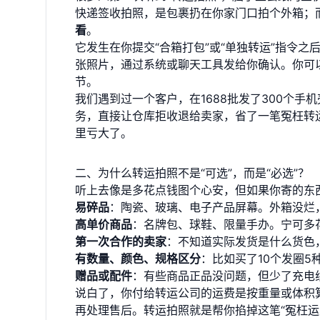
快递签收拍照，是包裹扔在你家门口拍个外箱；
看
。
它发生在你提交“合箱打包”或“单独转运”指令
张照片，通过系统或聊天工具发给你确认。你可
节。
我们遇到过一个客户，在1688批发了300个
务，直接让仓库拒收退给卖家，省了一笔冤枉转
里亏大了。
二、为什么转运拍照不是“可选”，而是“必选”？
听上去像是多花点钱图个心安，但如果你寄的东
易碎品
：陶瓷、玻璃、电子产品屏幕。外箱没烂
高单价商品
：名牌包、球鞋、限量手办。宁可多
第一次合作的卖家
：不知道实际发货是什么货色
有数量、颜色、规格区分
：比如买了10个发圈
赠品或配件
：有些商品正品没问题，但少了充电
说白了，你付给转运公司的运费是按重量或体积
再处理售后。转运拍照就是帮你掐掉这笔“冤枉运