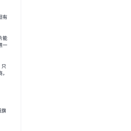
但有
片能
进一
。只
商，
费旗