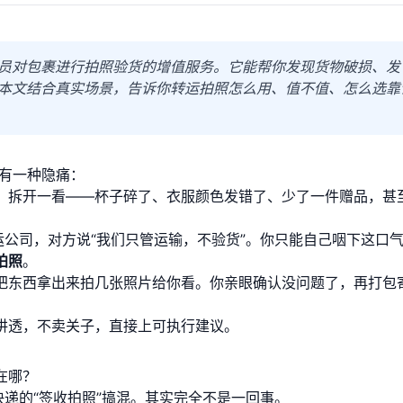
员对包裹进行拍照验货的增值服务。它能帮你发现货物破损、发
本文结合真实场景，告诉你转运拍照怎么用、值不值、怎么选靠
定有一种隐痛：
，拆开一看——杯子碎了、衣服颜色发错了、少了一件赠品，甚
运公司，对方说“我们只管运输，不验货”。你只能自己咽下这口
拍照
。
把东西拿出来拍几张照片给你看。你亲眼确认没问题了，再打包
讲透，不卖关子，直接上可执行建议。
在哪？
快递的“签收拍照”搞混。其实完全不是一回事。