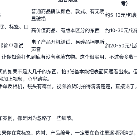
考）
普通商品确认颜色、款式、有无明
体
约5-10元/包裹
显破损
底、标签、口
高价值商品、有版本区分的东西
约10-30元/包
电子产品开机测试、易碎品摇晃听
附带简单测试
约20-50元/
声音
”，让你知道打包到底有没有塞填充物。这个很实用，不过会多收
买的如果不是大几千的东西，拍3张基本能把表面问题看出来。
照加上视频，心里踏实。
手单反相机，镜头有霉丝，视频验货时拍得清清楚楚，直接退了
车案例，都是因为忽略了一些细节。
。如果你在意标签、内衬、产品编号，一定要在备注里逐项列清楚