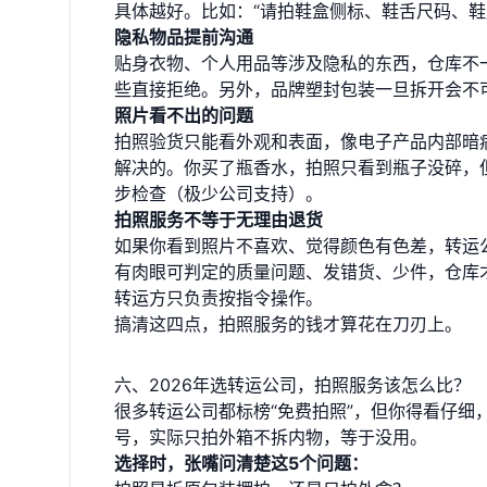
具体越好。比如：“请拍鞋盒侧标、鞋舌尺码、鞋
隐私物品提前沟通
贴身衣物、个人用品等涉及隐私的东西，仓库不
些直接拒绝。另外，品牌塑封包装一旦拆开会不
照片看不出的问题
拍照验货只能看外观和表面，像电子产品内部暗
解决的。你买了瓶香水，拍照只看到瓶子没碎，
步检查（极少公司支持）。
拍照服务不等于无理由退货
如果你看到照片不喜欢、觉得颜色有色差，转运
有肉眼可判定的质量问题、发错货、少件，仓库
转运方只负责按指令操作。
搞清这四点，拍照服务的钱才算花在刀刃上。
六、2026年选转运公司，拍照服务该怎么比？
很多转运公司都标榜“免费拍照”，但你得看仔
号，实际只拍外箱不拆内物，等于没用。
选择时，张嘴问清楚这5个问题：