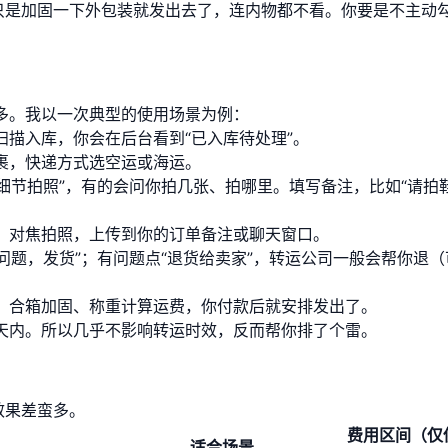
的只是加固一下外包装就发出去了，连内物都不看。你要是不主动
多。我以一次典型的使用场景为例：
描入库，你会在后台看到“已入库待处理”。
裹，快递方式选空运或海运。
“细节拍照”，有的会问你拍几张、拍哪里。填写备注，比如“请拍
、对焦拍照，上传到你的订单备注或聊天窗口。
有问题，发货”；有问题点“退货给卖家”，转运公司一般会帮你退（
、合箱加固、称重计算运费，你付款后就安排发出了。
天内。所以几乎不影响转运时效，反而帮你排了个雷。
效果差蛮多。
费用区间（仅
适合场景