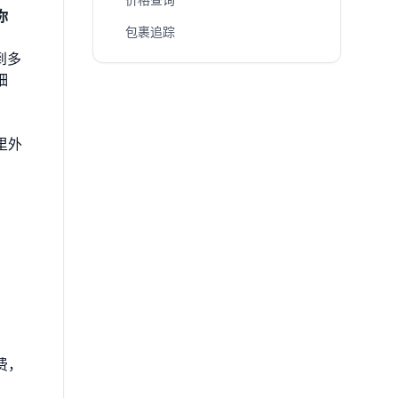
你
包裹追踪
到多
细
里外
费，