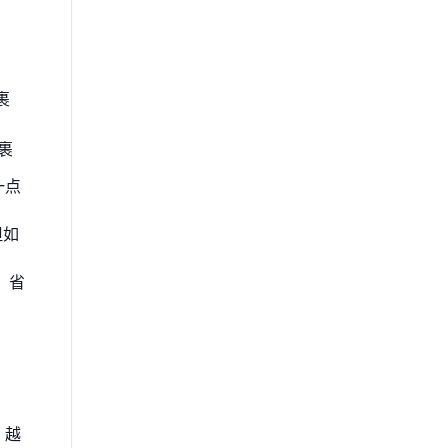
裹
包裹
一点
但如
，省
，越