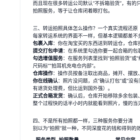
而且现在很多转运公司默认“不拆箱验货”，有
拍照服务，等于让仓库闭着眼打包。
三、转运拍照具体怎么操作？一个真实流程还原
每家转运系统的界面不一样，但基本逻辑都差不
包裹入库
：你在淘宝买的东西送到转运仓，仓库扫
提交打包申请
：在系统里勾选你要一起合箱的包
勾选增值服务
：在服务列表里找到“拍照验货”或
尺码标”“拍耳机充电仓内部”。
仓库操作
：操作员按备注取出商品，摊开、摆放
你在线确认
：照片没问题，点“确认打包”或“没
有退货处理费，但比运到国外强）。
正式合箱发货
：确认后，仓库开始移除多余包装
整个过程快的话半小时内就能看到照片，慢的当
四、不是所有拍照都一样，三种服务你要分清
别以为“拍照”就一种，不同深度花的钱和得到的
服务类型
拍照数量
常见内容