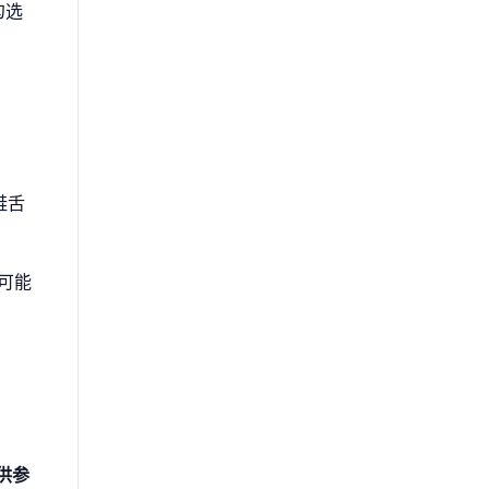
勾选
鞋舌
可能
供参