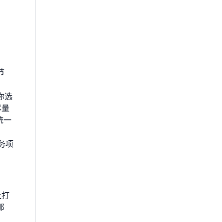
节
你选
尽量
统一
务项
上打
那