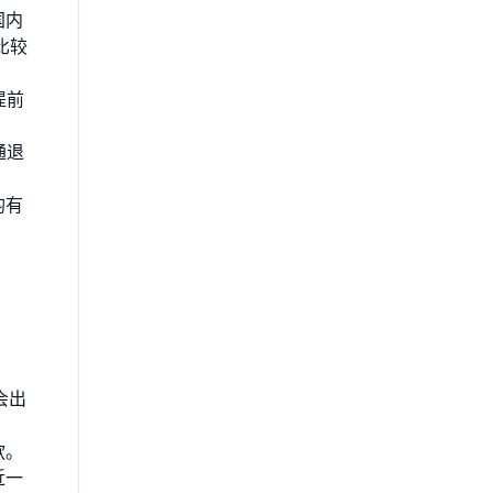
国内
比较
提前
通退
均有
会出
款。
近一