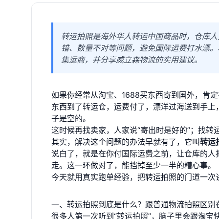
转运拍照是海外华人转运中国商品时，仓库人
错、数量不对等问题，避免国际运费打水漂。
集运商，并分享威立森物流的实用建议。
如果你经常从淘宝、1688买东西寄到国外，肯
东西到了转运仓，运费付了，漂洋过海送到手上
子是空的。
这时候再找卖家，人家说“寄出时是好的”；找转
其实，解决这个问题的办法早就有了，它叫
转运
说白了，就是在你付国际运费之前，让仓库的人
走。这一环做对了，能挡掉至少一半的糟心事。
今天就用真实跑单经验，把转运拍照的门道一次
一、转运拍照到底是什么？跟普通物流拍照区别
很多人第一次听到“转运拍照”，脑子里会跟淘宝