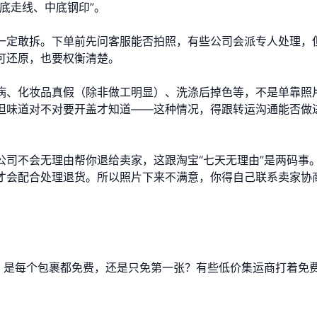
底走线、中底钢印”。
一定敢拆。下单前先问客服能否拍照，有些公司会派专人处理，
可还原，也要权衡清楚。
病、化妆品真假（除非做工明显）、洗涤后掉色等，不是单靠照
但味道对不对要开盖才知道——这种情况，得跟转运沟通能否做
公司不会无理由帮你退给卖家，这跟淘宝“七天无理由”是两码事
才会配合处理退货。所以照片下来不满意，你得自己联系卖家协
细，是每个包裹都免费，还是只免第一张？有些低价集运商打着免