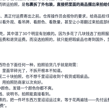
而转运拍照，是
包裹拆了外包装，直接把里面的商品摆出来拍给
之后、真正付运费寄出之前。仓库操作员会按你的要求，给商品拍1
以看外观、看吊牌、看颜色、看数量，甚至让小哥翻过来拍底部
手机壳，其中混了30个明显有划痕的。因为多花了几块钱选了拍照服
运费和退货运费。而没选拍照的，就只能把瑕疵品也寄到国外，
西符合下面任何一种，拍照验货几乎就是刚需：
，里面早碎光了，不拆开根本不知道。
花二十块拍照，也不想千里迢迢收到个假货或瑕疵品。
，用拍照防商家以次充好。
5种颜色，发错一个颜色你都不爽。
线、说明书，拍照能直接看到。
算的，把一件坏东西万里迢迢运过来，等于花两遍钱——先付运
费”。