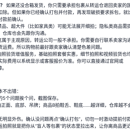
办？
如果还没合箱发货，你只需要承担包裹从转运仓退回卖家的
扣除。但如果你已经确认打包并付款，再发现破损要求拆包，就
付款前确认。
禁品、超大件（比如家具类）可能无法展开细拍；隐私类商品需
，仓库也会先跟你沟通。
这属于主观原因，转运公司一般不承担。你需要自行联系卖家沟
货运费。所以购物前最好跟卖家确认清楚色差问题。
拍照验货增值服务，基础拍照套餐实惠，细节拍照和视频验货也
实际费用以系统显示或客服报价为准。你可以直接通过官网或
障。
本不出错：
的5个问题挨个问，截图保存。
拍正面、底部、吊牌；商品B拍鞋舌、鞋底……越详细，仓库越不
无明显外伤。确认没问题再点“确认打包”，切勿一时激动提前付
运拍照就是把你从“盲人等包裹”的状态里拉出来，让你离商品更