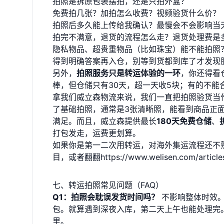
拍照是拆原包装摆拍，还是只拍外盒？
免费拍几张？加拍怎么收费？视频验货什么价？
拍照后多久能上传给我确认？最慢会不会影响当
拍完不满意，退货的流程怎么走？退货处理费是
隐私物品、超贵重物品（比如珠宝）能不能拍照
得到明确答案再入仓，别等到货都到库了才发现
另外，
拍照服务只是转运体验的一环
，你还得看
棒，但仓储只有30天，超一天收5块；有的不
拿我们威立森物流来说，我们一直把拍照验货当
了基础拍照，通常是3张清晰照，能看到商品正
满足。而且，威立森提供最长
180天免费仓储
、
打包发走，运费更划算。
如果你是第一二次用转运，对海外集运流程还不
目，或者翻翻
https://www.welisen.com/article
七、转运拍照常见问题（FAQ）
Q1：拍照会耽误发货时间吗？
不影响整体时效。
包。就算遇到深夜入库，第二天上午也能处理完
里。