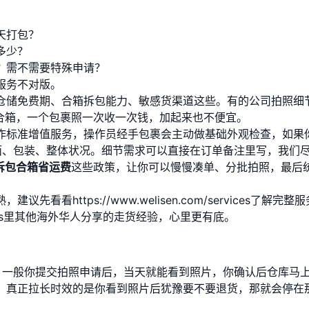
天打包？
多少？
？需不需要特殊申请？
服务不对版。
仓储免费期、合箱拆包能力、敏感货渠道这些。有的公司拍照细
能合箱，一个包裹照一次收一次钱，加起来也不便宜。
作标准增值服务，操作员经手包裹会主动做基础外观检查，如果
面、包装、整体状况。细节需求可以直接在订单备注里写，我们
拆包合箱省运费
这些政策，让你可以慢慢凑单、分批拍照，最后
熟，建议先看看
https://www.welisen.com/services
了解完整服
s
里其他海外华人分享的走货经验，心里更有底。
一般你提交拍照申请后，当天就能看到照片，你确认后仓库马
。真正拉长时效的是你看到照片后犹豫要不要退货，那就会停在