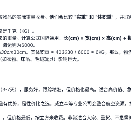
按物品的实际重量收费。他们会比较
“实重”
和
“体积重”
，并取
常是千克（KG）。
来的重量。计算公式国际通用：
长(cm) × 宽(cm) × 高(cm) ÷
，海运则为6000。
m
30cm
30cm。其体积重 = 40
30
30 / 6000 = 6KG。那么，
货（如衣物、床品、毛绒玩具）影响巨大。
最快（3-7天），服务好，跟踪精准，但价格也最高。适合高价值、
快递有优势，是性价比之选。威立森等专业公司会整合航空资源，
天），但价格最低，按立方米收费。非常适合大宗、重货、不急需