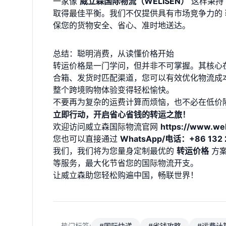
一家像
威立森国际物流（WELISEN）
这样秉持
取得最佳平衡。我们不仅提供具有市场竞争力的
保您的货物安全、省心、准时地送达。
总结：聪明消费，从读懂价格开始
转运价格是一门学问，但并非不可掌握。其核心
合箱、发货时匹配渠道，您可以有效优化物流成
整个跨境购物体验变得轻松愉快。
不要再为复杂的运费计算而烦恼，也不必在低价
立即行动，开启省心省钱的转运之旅！
欢迎访问威立森国际物流官网
https://www.we
您也可以直接通过
WhatsApp/电话：+86 132 
我们，我们将为您量身定制最优的
转运价格
方案
等服务，最大化节省您的国际物流开支。
让威立森助您轻松购遍中国，畅联世界！
热门标签:
#国际快递
#省钱攻略
#运费计