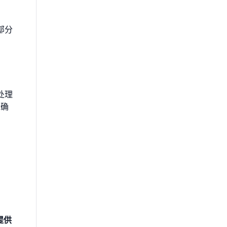
部分
处理
能确
提供