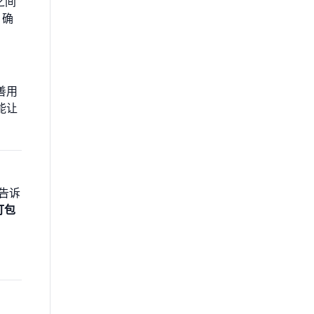
之间
，确
善用
能让
。
告诉
打包