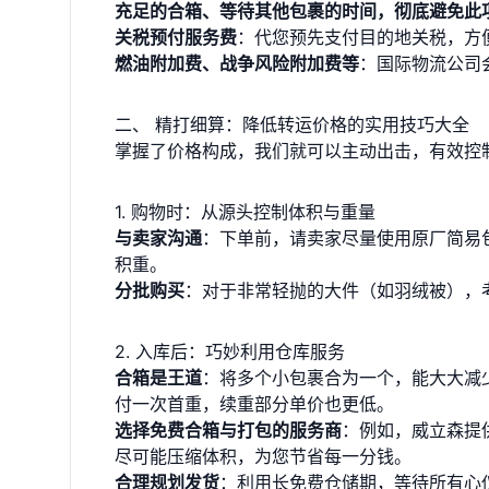
充足的合箱、等待其他包裹的时间，彻底避免此
关税预付服务费
：代您预先支付目的地关税，方
燃油附加费、战争风险附加费等
：国际物流公司
二、 精打细算：降低转运价格的实用技巧大全
掌握了价格构成，我们就可以主动出击，有效控
1. 购物时：从源头控制体积与重量
与卖家沟通
：下单前，请卖家尽量使用原厂简易
积重。
分批购买
：对于非常轻抛的大件（如羽绒被），
2. 入库后：巧妙利用仓库服务
合箱是王道
：将多个小包裹合为一个，能大大减少
付一次首重，续重部分单价也更低。
选择免费合箱与打包的服务商
：例如，威立森提
尽可能压缩体积，为您节省每一分钱。
合理规划发货
：利用长免费仓储期，等待所有心