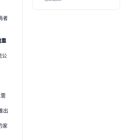
两者
 抛重
物流公
急需
推出
的家