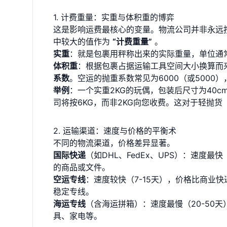
1. 计费重量：实重与体积重的博弈
这是影响运费最核心的变量。物流公司并非永远
中较大的值作为
“计费重量”
。
实重
：就是包裹用秤称出来的实际重量，单位通
体积重
：根据包裹占据运输工具空间大小换算而
系数
。空运的抛重系数常见为6000（或5000）
举例
：一个实重2KG的玩偶，包装后尺寸为40c
司将按6KG，而非2KG向您收费。这对于轻抛
2. 运输渠道：速度与价格的平衡术
不同的物流渠道，价格差异显著。
国际快递
（如DHL、FedEx、UPS）：速度
的商品或文件。
空运专线
：速度较快（7-15天），价格比商业
稳定专线。
海运专线
（含海运拼箱）：速度最慢（20-50
具、家电等。