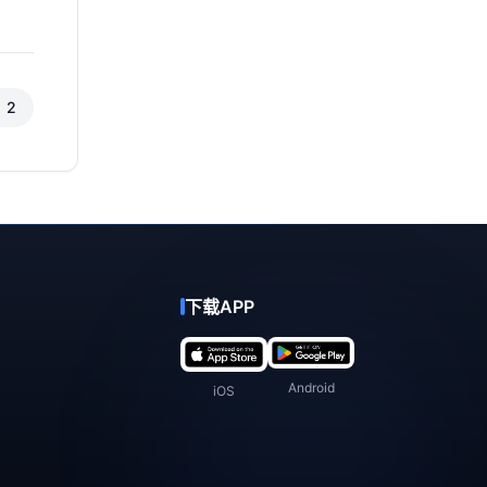
2
下载APP
Android
iOS