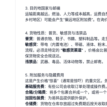
3. 目的地国家与邮编
运输距离越远，燃油、人力等成本越高，运费自
乡村地区）可能会产生“偏远地区附加费”。在询
4. 货物性质：普货、敏感货与违禁品
普货
：普通衣物、鞋子、书籍、塑料制品等。走
敏感货
：带电（内置电池）、带磁、液体、粉末
流程，必须走特定的
“敏感货渠道”
，价格会比普
保货物安全合规送达。
违禁品
：武器、毒品、活体动物等，禁止邮寄。
5. 附加服务与隐藏费用
这是产生价格“惊喜”（通常是惊吓）的重灾区。
基础服务费
：有些公司会收取订单处理或操作费
合箱/分箱费
：将多个包裹合并成一个，或将一个
加固包装费
：为易碎品提供额外保护。
仓储费
：货物在仓库存放超过免费期后按天收取