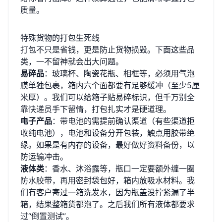
质量。
特殊货物的打包生死线
打包不只是省钱，更是防止货物损毁。下面这些品
类，一不留神就会出大问题。
易碎品
：玻璃杯、陶瓷花瓶、相框等，必须用气泡
膜单独包裹，箱内六个面都要有足够缓冲（至少5厘
米厚）。我们可以给箱子贴易碎标识，但千万别全
靠快递员手下留情，打包扎实才是硬道理。
电子产品
：带电池的需提前确认渠道（有些渠道拒
收纯电池），电池和设备分开包装，触点用胶带绝
缘。如果是有内存的设备，最好做好资料备份，以
防运输冲击。
液体类
：香水、沐浴露等，瓶口一定要额外缠一圈
防水胶带，再用密封袋包好，箱内放吸水材料。我
们有客户寄过一箱洗发水，因为瓶盖没拧紧漏了半
箱，结果整箱货都泡了。之后我们所有液体都要求
过“倒置测试”。