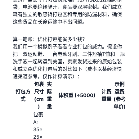
袋，电池要绝缘隔开，食品要双层密封。我们威立
森有独立的敏感货打包区和专用的防漏材料，确保
这些货品在长途运输中不出问题。
算一笔账：优化打包能省多少钱？
我们用一个模拟例子看看专业打包的威力。假设你
把一双运动鞋、一台电动牙刷、三件短袖T恤和一瓶
洗手液一起转运到美国，卖家发货过来的原始包装
和威立森优化打包后的对比如下（费率以某经济快
递渠道参考，仅作计算演示）：
包裹
实
示例
打包方
尺寸
际
计费
运费
体积重 (÷5000)
式
(cm
重
重量
(参考
)
量
单价)
包裹
A:
35×
25×