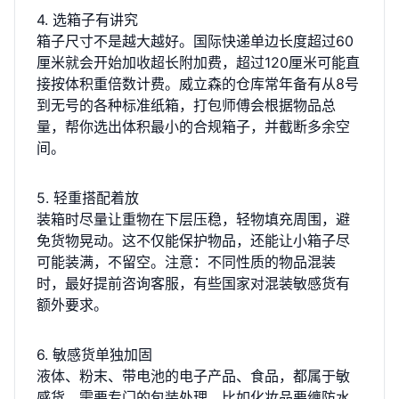
4. 选箱子有讲究
箱子尺寸不是越大越好。国际快递单边长度超过60
厘米就会开始加收超长附加费，超过120厘米可能直
接按体积重倍数计费。威立森的仓库常年备有从8号
到无号的各种标准纸箱，打包师傅会根据物品总
量，帮你选出体积最小的合规箱子，并截断多余空
间。
5. 轻重搭配着放
装箱时尽量让重物在下层压稳，轻物填充周围，避
免货物晃动。这不仅能保护物品，还能让小箱子尽
可能装满，不留空。注意：不同性质的物品混装
时，最好提前咨询客服，有些国家对混装敏感货有
额外要求。
6. 敏感货单独加固
液体、粉末、带电池的电子产品、食品，都属于敏
感货，需要专门的包装处理。比如化妆品要缠防水