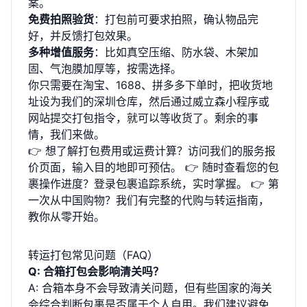
案。
免费拍照验货
：打包前可要求拍照，确认物品完
好，并反馈打包效果。
多种增值服务
：比如真空压缩、防水袋、木架加
固、气泡膜加厚等，按需选择。
你只需要在淘宝、1688、拼多多下单时，把收货地
址设为我们的深圳仓库，然后通过威立森小程序或
网站提交打包指令，就可以等收货了。剩余的事
情，我们来做。
👉 想了解打包费用或运费计算？访问我们的
服务报
价
页面，输入目的地即可预估。 👉 随时查看您的包
裹操作进度？登录
包裹追踪
系统，实时掌握。 👉 第
一次从中国购物？我们有完整的
代购与转运指南
，
教你从零开始。
转运打包常见问题（FAQ）
Q: 合箱打包会影响清关吗？
A: 合箱本身不会导致清关问题，但有些国家的海关
会综合判断包裹是否属于个人自用。我们建议避免