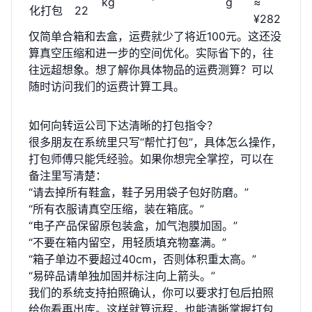
kg
g
≈
化打包
22
¥282
仅简单合箱和去盒，运费就少了将近100元。这还没
算真空压缩和进一步的空间优化。实际省下的，往
往远超想象。想了解你具体物品的运费测算？可以
随时访问我们的
运费计算工具
。
如何向转运公司下达清晰的打包指令？
很多朋友在系统里只写“帮忙打包”，具体怎么操作，
打包师傅只能凭经验。如果你想完全掌控，可以在
备注里写清楚：
“请去掉所有鞋盒，鞋子另用袋子包好防磨。”
“所有衣服请真空压缩，装在箱底。”
“电子产品保留原包装盒，加气泡膜加固。”
“不要在箱内留空，用轻质填充物塞满。”
“箱子单边不要超过40cm，否则体积重太高。”
“易碎品请单独加固并标注向上箭头。”
我们的系统支持拍照确认，你可以要求打包后拍照
给你看再出库。这样就算远程，也能清晰掌握打包