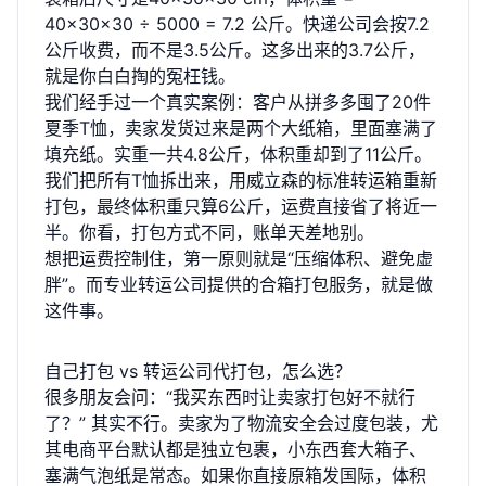
40×30×30 ÷ 5000 = 7.2 公斤。快递公司会按7.2
公斤收费，而不是3.5公斤。这多出来的3.7公斤，
就是你白白掏的冤枉钱。
我们经手过一个真实案例：客户从拼多多囤了20件
夏季T恤，卖家发货过来是两个大纸箱，里面塞满了
填充纸。实重一共4.8公斤，体积重却到了11公斤。
我们把所有T恤拆出来，用威立森的标准转运箱重新
打包，最终体积重只算6公斤，运费直接省了将近一
半。你看，打包方式不同，账单天差地别。
想把运费控制住，第一原则就是“压缩体积、避免虚
胖”。而专业转运公司提供的合箱打包服务，就是做
这件事。
自己打包 vs 转运公司代打包，怎么选？
很多朋友会问：“我买东西时让卖家打包好不就行
了？” 其实不行。卖家为了物流安全会过度包装，尤
其电商平台默认都是独立包裹，小东西套大箱子、
塞满气泡纸是常态。如果你直接原箱发国际，体积