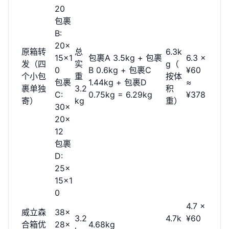
20
包裹
B:
20×
原箱转
总
6.3k
15×1
包裹A 3.5kg + 包裹
6.3 ×
发（四
实
g（
0
B 0.6kg + 包裹C
¥60
个小包
重
按体
包裹
1.44kg + 包裹D
≈
裹单独
3.2
积
C:
0.75kg = 6.29kg
¥378
寄）
kg
重）
30×
20×
12
包裹
D:
25×
15×1
0
4.7 ×
威立森
38×
3.2
4.7k
¥60
合箱优
28×
4.68kg