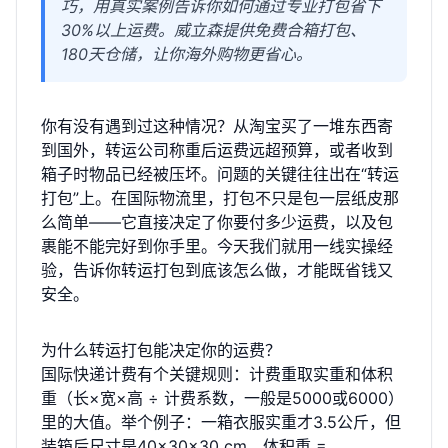
巧，用真实案例告诉你如何通过专业打包省下
30%以上运费。威立森提供免费合箱打包、
180天仓储，让你海外购物更省心。
你有没有遇到过这种情况？从淘宝买了一堆东西寄
到国外，转运公司称重后运费远超预算，或者收到
箱子时物品已经被压坏。问题的关键往往出在“转运
打包”上。在国际物流里，打包不只是包一层纸皮那
么简单——它直接决定了你要付多少运费，以及包
裹能不能完好到你手里。今天我们就用一线实操经
验，告诉你转运打包到底该怎么做，才能既省钱又
安全。
为什么转运打包能决定你的运费？
国际快递计费有个关键规则：计费重取实重和体积
重（长×宽×高 ÷ 计费系数，一般是5000或6000）
里的大值。举个例子：一箱衣服实重才3.5公斤，但
装箱后尺寸是40×30×30 cm，体积重 =