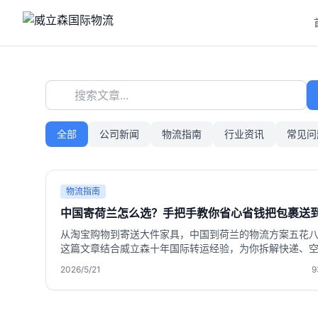
搜索文章...
全部
公司新闻
物流指南
行业资讯
常见问
物流指南
中国寄荷兰怎么选？手把手教你省心省钱把包裹送
从淘宝购物到寄送大件家具，中国到荷兰的物流方案五花
这篇文章结合威立森十年国际转运经验，为你拆解快递、
海运的选择逻辑，分享免费仓储180天、合箱打包、敏感货
2026/5/21
9
渠道等实操技巧，让身在荷兰的你购物寄件不走弯路。