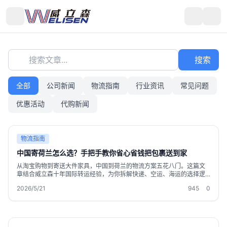
搜索文章...
搜索
全部
公司新闻
物流指南
行业资讯
常见问题
优惠活动
代购新闻
物流指南
中国寄荷兰怎么选？手把手教你省心省钱把包裹送到家
从淘宝购物到寄送大件家具，中国到荷兰的物流方案五花八门。这篇文
章结合威立森十年国际转运经验，为你拆解快递、空运、海运的选择逻
辑，分享免费仓储180天、合箱打包、敏感货单独渠道等实操技巧，让身
2026/5/21
945
0
在荷兰的你购物寄件不走弯路。